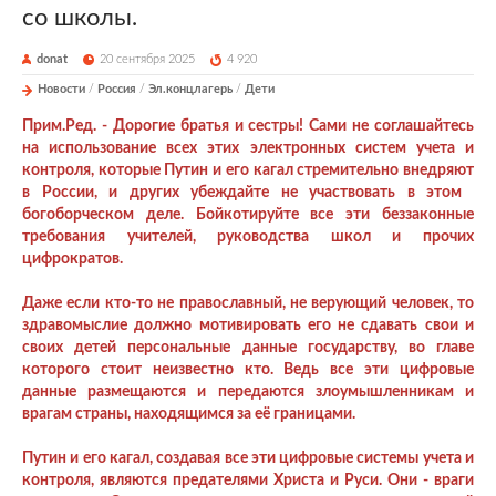
со школы.
donat
20 сентября 2025
4 920
Новости
/
Россия
/
Эл.концлагерь
/
Дети
Прим.Ред. - Дорогие братья и сестры! Сами не соглашайтесь
на использование всех этих электронных систем учета и
контроля, которые Путин и его кагал стремительно внедряют
в России, и других убеждайте не участвовать в этом
богоборческом деле. Бойкотируйте все эти беззаконные
требования учителей, руководства школ и прочих
цифрократов.
Даже если кто-то не православный, не верующий человек, то
здравомыслие должно мотивировать его не сдавать свои и
своих детей персональные данные государству, во главе
которого стоит неизвестно кто. Ведь все эти цифровые
данные размещаются и передаются злоумышленникам и
врагам страны, находящимся за её границами.
Путин и его кагал, создавая все эти цифровые системы учета и
контроля, являются предателями Христа и Руси. Они - враги