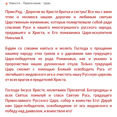
Новости
/
Православие
/
Царь
Прим.Ред. - Дорогие во Христе братья и сестры! Все мы с вами
чтим и молимся нашим дорогим и любимым святым
Царственным мученикам, которые пожертвовали собой ради
спасения Руси и нашего многогрешного русского народа,
предавшего и Христа, и Его помазаника Царя-искупителя
Николая II.
Будем со слезами каяться и молить Господа о прощении
нашему народу этих грехов и о даровании нам грядущего
Царя-победителя из рода Романовых, как и указано в
пророчествах наших духоносных отцов. Только грядущий
Царь сможет с помощью Божьей освободить Русь от
лютейшего жидовского ига и очистить нашу Русскую церковь
от всех врагов и предателей Христа.
Господи Iисусе Христе, молитвами Пресвятой Богородицы и
всех Святых помилуй и спаси Святую Русь, грядущего
Православного Русского Царя, собор и воинство Его! Даруй
нам Царя-победителя, освобождение от ига жидовского и
победу над диаволом, и воинством его!