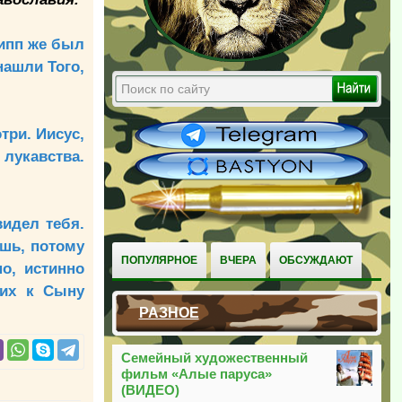
липп же был
нашли Того,
три. Иисус,
лукавства.
видел тебя.
ишь, потому
ПОПУЛЯРНОЕ
ВЧЕРА
ОБСУЖДАЮТ
о, истинно
щих к Сыну
РАЗНОЕ
Семейный художественный
фильм «Алые паруса»
(ВИДЕО)