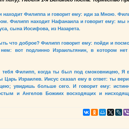
 и находит Филиппа и говорит ему: иди за Мною. Фи
ром. Филипп находит Нафанаила и говорит ему: мы 
уса, сына Иосифова, из Назарета.
ыть что доброе? Филипп говорит ему: пойди и посмо
нем: вот подлинно Израильтянин, в котором нет 
л тебя Филипп, когда ты был под смоковницею, Я 
 Царь Израилев. Иисус сказал ему в ответ: ты вер
цею; увидишь больше сего. И говорит ему: истинн
ерстым и Ангелов Божиих восходящих и нисходя