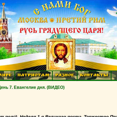
МИРЕ
ПАТРИОТАМ
РАЗНОЕ
КОНТАКТЫ
День 7. Евангелие дня. (ВИДЕО)
 329 от полу́). Неделя 1-я Великого поста. Торжество 