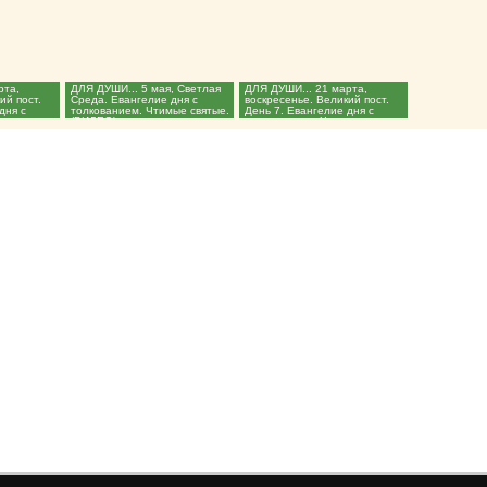
рта,
ДЛЯ ДУШИ... 5 мая, Светлая
ДЛЯ ДУШИ... 21 марта,
ий пост.
Среда. Евангелие дня с
воскресенье. Великий пост.
дня с
толкованием. Чтимые святые.
День 7. Евангелие дня с
ые...
(ВИДЕО)...
толкованием. Чтимые...