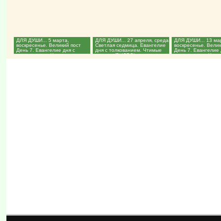
ДЛЯ ДУШИ... 5 марта,
ДЛЯ ДУШИ... 27 апреля, среда.
ДЛЯ ДУШИ... 13 ма
воскресенье. Великий пост
Светлая седмица. Евангелие
воскресенье. Велик
День 7. Евангелие дня с
дня с толкованием. Чтимые
День 7. Евангелие 
толкованием. Чтимые святые....
святые. (ВИДЕО)...
толкованием. Чтим