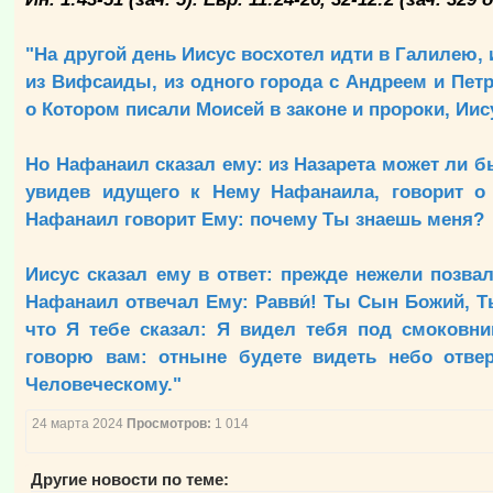
"На другой день Иисус восхотел идти в Галилею,
из Вифсаиды, из одного города с Андреем и Пет
о Котором писали Моисей в законе и пророки, Иис
Но Нафанаил сказал ему: из Назарета может ли б
увидев идущего к Нему Нафанаила, говорит о 
Нафанаил говорит Ему: почему Ты знаешь меня?
Иисус сказал ему в ответ: прежде нежели позва
Нафанаил отвечал Ему: Равви́! Ты Сын Божий, Ты
что Я тебе сказал: Я видел тебя под смоковни
говорю вам: отныне будете видеть небо отв
Человеческому."
24 марта 2024
Просмотров:
1 014
Другие новости по теме: