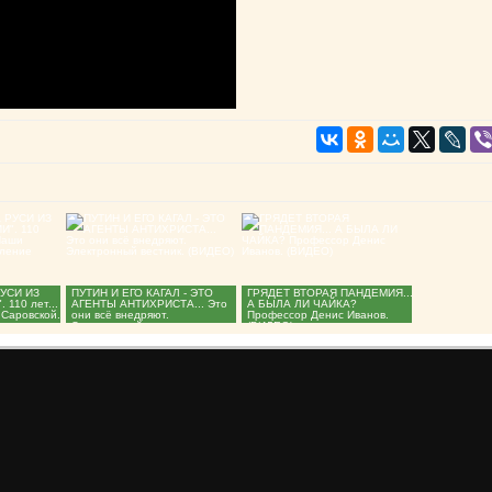
РУСИ ИЗ
ПУТИН И ЕГО КАГАЛ - ЭТО
ГРЯДЕТ ВТОРАЯ ПАНДЕМИЯ...
110 лет...
АГЕНТЫ АНТИХРИСТА... Это
А БЫЛА ЛИ ЧАЙКА?
Саровской.
они всё внедряют.
Профессор Денис Иванов.
Электронный вестник.
(ВИДЕО)...
(ВИДЕО)...