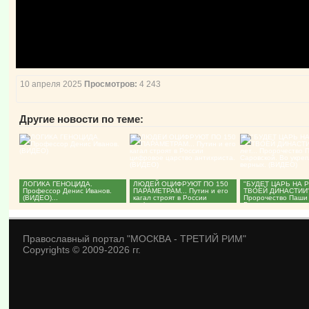
10 апреля 2025
Просмотров:
4 243
Другие новости по теме:
ЛОГИКА ГЕНОЦИДА.
ЛЮДЕЙ ОЦИФРУЮТ ПО 150
"БУДЕТ ЦАРЬ НА 
Профессор Денис Иванов.
ПАРАМЕТРАМ... Путин и его
ТВОЕЙ ДИНАСТИИ". 
(ВИДЕО)...
кагал строят в России
Пророчество Паши 
цифровое царство
Во укрепление...
антихриста....
Православный портал "МОСКВА - ТРЕТИЙ РИМ"
Copyrights © 2009-2026 гг.