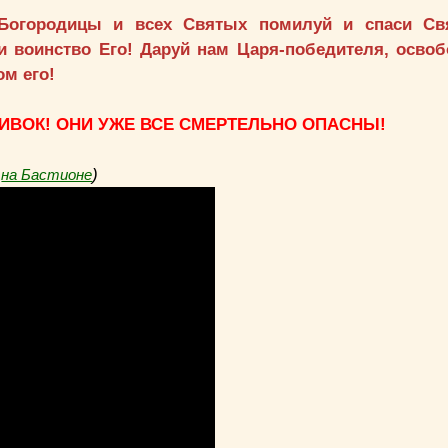
 Богородицы и всех Святых помилуй и спаси Св
и воинство Его! Даруй нам Царя-победителя, осво
ом его!
ВИВОК! ОНИ УЖЕ ВСЕ СМЕРТЕЛЬНО ОПАСНЫ!
и
)
на Бастионе