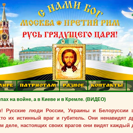
МИРЕ
ПАТРИОТАМ
РАЗНОЕ
КОНТАКТЫ
х на войне, а в Киеве и в Кремле. (ВИДЕО)
ы! Русские люди России, Украины и Белоруссии 
о их истинный враг и губитель. Они ненавидят др
м деле, настоящих своих врагов они видят каждый 