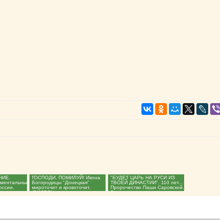
НИЕ.
ГОСПОДИ, ПОМИЛУЙ! Икона
"БУДЕТ ЦАРЬ НА РУСИ ИЗ
ументальный
Богородицы "Донецкая"
ТВОЕЙ ДИНАСТИИ". 110 лет...
оссии.
мироточит и кровоточит.
Пророчество Паши Саровской.
(ВИДЕО)...
Во укрепление...