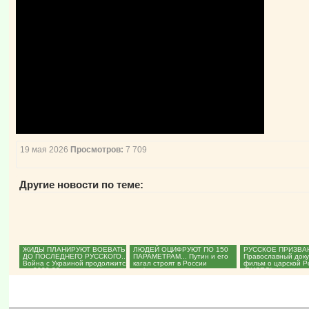
19 мая 2026
Просмотров:
7 709
Другие новости по теме:
ЖИДЫ ПЛАНИРУЮТ ВОЕВАТЬ
ЛЮДЕЙ ОЦИФРУЮТ ПО 150
РУССКОЕ ПРИЗВА
ДО ПОСЛЕДНЕГО РУССКОГО...
ПАРАМЕТРАМ... Путин и его
Православный док
Война с Украиной продолжится
кагал строят в России
фильм о царской Р
до 2029-30 года....
цифровое царство
(ВИДЕО)...
антихриста....