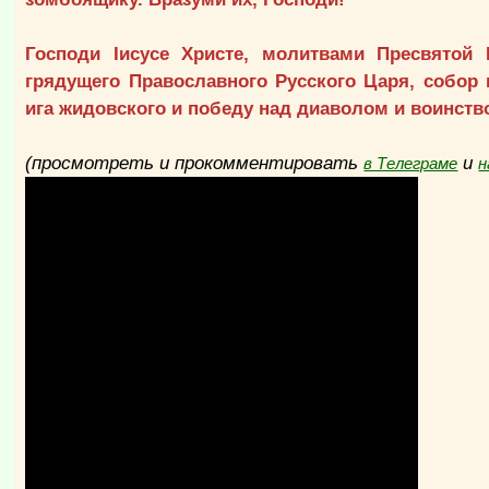
Господи Iисусе Христе, молитвами Пресвятой
грядущего Православного Русского Царя, собор 
ига жидовского и победу над диаволом и воинств
(просмотреть и прокомментировать
и
в Телеграме
н