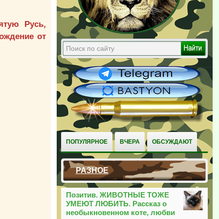
ятую Русь,
бождение от
ПОПУЛЯРНОЕ
ВЧЕРА
ОБСУЖДАЮТ
РАЗНОЕ
Позитив. ЖИВОТНЫЕ ТОЖЕ
УМЕЮТ ЛЮБИТЬ. Рассказ о
необыкновенном коте, любви