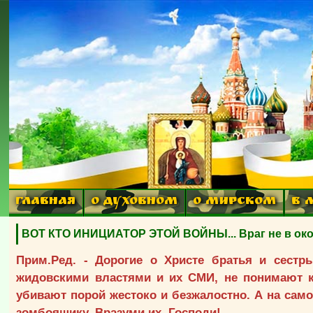
ГЛАВНАЯ
О ДУХОВНОМ
О МИРСКОМ
В 
ВОТ КТО ИНИЦИАТОР ЭТОЙ ВОЙНЫ... Враг не в окопа
Прим.Ред. - Дорогие о Христе братья и сестр
жидовскими властями и их СМИ, не понимают кт
убивают порой жестоко и безжалостно. А на само
зомбоящику. Вразуми их, Господи!