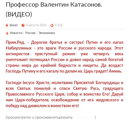
Профессор Валентин Катасонов.
(ВИДЕО)
donat
4 августа 2024
3 132
Новости
/
Россия
/
Экономика
Прим.Ред. - Дорогие братья и сестры! Путин и его кагал
Набиуллиных - это враги России и русского народа. Этот
антихристов преступный режим уже четверть века
уничтожает потенциал России и довел народ самой богатой
страны мира до крайней бедности и нищеты. Да воздаст
Господь Путину и его кагалу по делам их. Царь грядет! Аминь.
Господи Iисусе Христе, молитвами Пресвятой Богородицы и
всех Святых помилуй и спаси Святую Русь, грядущего
Православного Русского Царя, собор и воинство Его! Даруй
нам Царя-победителя, освобождение от ига жидовского и
победу над диаволом и воинством его!
(просмотреть и прокомментировать
в Телеграме
)