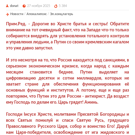
donat
27 ноября 2025
5 384
Новости
/
Апокалипсис
/
Эл.концлагерь
Прим.Ред. - Дорогие во Христе братья и сестры! Обратите
внимание на тот очевидный факт, что на Западе что-то только
собираются внедрять для установления тотального контроля
и управления людьми, а Путин со своим кремлевским кагалом
это уже давно запустил.
И это несмотря на то, что Россия находится под санкциями, в
серьезном экономическом кризисе, когда народ с каждым
месяцем становится беднее. Путин выделяет на
цифровизацию десятки и сотни миллиардов, которых не
хватает стране для обеспечения функционирования её
основных функций и институтов. А потому, еще и еще раз
повторяем, что Путин это для России - антихрист. Да воздаст
ему Господь по делам его. Царь грядет! Аминь.
Господи Iисусе Христе, молитвами Пресвятой Богородицы и
всех Святых помилуй и спаси Святую Русь, грядущего
Православного Русского Царя, собор и воинство Его! Даруй
нам Царя-победителя, освобождение от ига жидовского и