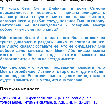
"И когда был Он в Вифании, в доме Симона
прокаженного, и возлежал, – пришла женщина с
алавастровым сосудом мира из нарда чистого,
драгоценного и, разбив сосуд, возлила Ему на голову.
Некоторые же вознегодовали и говорили между
собою: к чему сия трата мира?
Ибо можно было бы продать его более нежели за
триста динариев и раздать нищим. И роптали на нее.
Но Иисус сказал: оставьте ее; что ее смущаете? Она
доброе дело сделала для Меня. Ибо нищих всегда
имеете с собою и, когда захотите, можете им
благотворить; а Меня не всегда имеете.
Она сделала, что могла: предварила помазать тело
Мое к погребению. Истинно говорю вам: где ни будет
проповедано Евангелие сие в целом мире, сказано
будет, в память ее, и о том, что она сделала."
Похожие новости
ДЛЯ ДУШИ... 10 февраля, пятница. Евангелие дня с
толкованием. Чтимые святые. (ВИДЕО)
ДЛЯ ДУШИ... 18