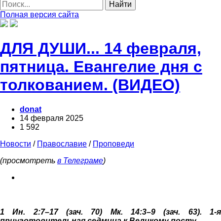
Найти
Полная версия сайта
ДЛЯ ДУШИ... 14 февраля,
пятница. Евангелие дня с
толкованием. (ВИДЕО)
donat
14 февраля 2025
1 592
Новости
/
Православие
/
Проповеди
(просмотреть
в Телеграме
)
1 Ин. 2:7–17 (зач. 70) Мк. 14:3–9 (зач. 63). 1-я
приуготовительная седмица к Великому посту.