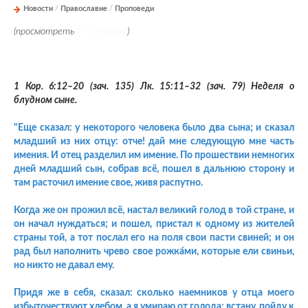
Новости
/
Православие
/
Проповеди
(просмотреть
в Телеграме
)
1 Кор.
6:12
–20 (зач. 135) Лк.
15:11
–32 (зач. 79) Неделя о
блудном сыне.
"Еще сказал: у некоторого человека было два сына; и сказал
младший из них отцу: отче! дай мне следующую мне часть
имения. И отец разделил им имение. По прошествии немногих
дней младший сын, собрав всё, пошел в дальнюю сторону и
там расточил имение свое, живя распутно.
Когда же он прожил всё, настал великий голод в той стране, и
он начал нуждаться; и пошел, пристал к одному из жителей
страны той, а тот послал его на поля свои пасти свиней; и он
рад был наполнить чрево свое рожка́ми, которые ели свиньи,
но никто не давал ему.
Придя же в себя, сказал: сколько наемников у отца моего
избыточествуют хлебом, а я умираю от голода; встану, пойду к