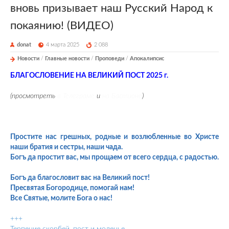
вновь призывает наш Русский Народ к
покаянию! (ВИДЕО)
donat
4 марта 2025
2 088
Новости
/
Главные новости
/
Проповеди
/
Апокалипсис
БЛАГОСЛОВЕНИЕ НА ВЕЛИКИЙ ПОСТ 2025 г.
(просмотреть
в Телеграме
и
на Бастионе
)
Простите нас грешных, родные и возлюбленные во Христе
наши братия и сестры, наши чада.
Богъ да простит вас, мы прощаем от всего сердца, с радостью.
Богъ да благословит вас на Великий пост!
Пресвятая Богородице, помогай нам!
Все Святые, молите Бога о нас!
+++
Терпение скорбей, пост и моленье,