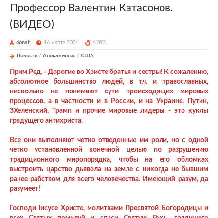
Профессор Валентин Катасонов.
(ВИДЕО)
donat
16 марта 2026
6 093
Новости
/
Апокалипсис
/
США
Прим.Ред. - Дорогие во Христе братья и сестры! К сожалению,
абсолютное большинство людей, в т.ч. и православных,
нисколько не понимают сути происходящих мировых
процессов, а в частности и в России, и на Украине. Путин,
ЗХеленский, Трамп и прочие мировые лидеры - это куклы
грядущего антихриста.
Все они выполняют четко отведенные им роли, но с одной
четко установленной конечной целью по разрушению
традиционного миропорядка, чтобы на его обломках
выстроить царство дьявола на земле с никогда не бывшим
ранее рабством для всего человечества. Имеющий разум, да
разумеет!
Господи Iисусе Христе, молитвами Пресвятой Богородицы и
всех Святых помилуй и спаси Святую Русь, грядущего