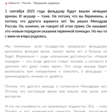
Новости
/
Россия
/
Медицина-здоровье
1 сентября 2025 года фельдшер будет вашим лечащим
врачом. И акушер — тоже. Не потому, что вы беременны, а
потому, что другого варианта нет. Так решил Минздрав
России. Он, конечно, не говорит об этом прямо. Он называет
это «новым порядком оказания первичной помощи». Но мы-то
с вами не вчера родились.
Мы понимаем: если государство предлагает фельдшеру
выполнять функции врача, значит, врача нет и больше не
будет. Формально — ради «улучшения доступности». «Новый
порядок» — это когда диагноз ставит человек, у которого в
дипломе нет даже слова «врач». Это когда акушер будет
выписывать вам направление к онкологу, а фельдшер —
рекомендовать лечение от диабета.
Потому что другого выхода у путинского Минздрава нет.
Потому что настоящие врачи или уехали, или ушли, или
выгорели.
И это не случайность, не «временные трудности». Это — план
Путина и его кремлевской синагоги. Четкий, пошаговый