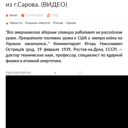
из г.Сарова. (ВИДЕО)
donat
31 мая 2026
7 412
Новости
/
Главные новости
/
Россия
/
Армия
"Все американские ядерные станции работают на российском
уране. Прекратите поставки урана в США и завтра война на
Украине закончится..."
Комментирует Игорь Николаевич
Острецо́в (род. 19 февраля 1939, Ростов-на-Дону, СССР) —
доктор технических наук, профессор, специалист по ядерной
физике и атомной энергетике.
(просмотреть
в Телеграме
и
на Бастионе
)