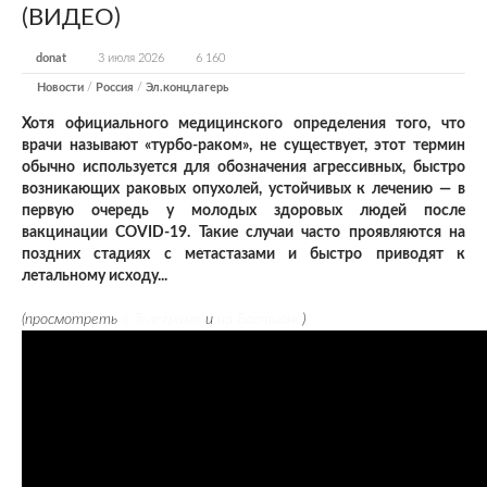
(ВИДЕО)
donat
3 июля 2026
6 160
Новости
/
Россия
/
Эл.концлагерь
Хотя официального медицинского определения того, что
врачи называют «турбо-раком», не существует, этот термин
обычно используется для обозначения агрессивных, быстро
возникающих раковых опухолей, устойчивых к лечению — в
первую очередь у молодых здоровых людей после
вакцинации COVID-19. Такие случаи часто проявляются на
поздних стадиях с метастазами и быстро приводят к
летальному исходу...
(просмотреть
в Телеграме
и
на Бастионе
)