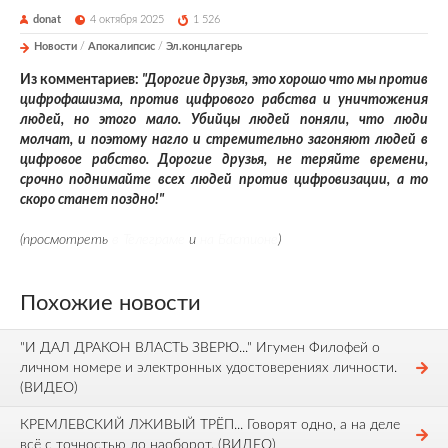
donat
4 октября 2025
1 526
Новости
/
Апокалипсис
/
Эл.концлагерь
Из комментариев:
"Дорогие друзья, это хорошо что мы против
цифрофашизма, против цифрового рабства и уничтожения
людей, но этого мало. Убийцы людей поняли, что люди
молчат, и поэтому нагло и стремительно загоняют людей в
цифровое рабство. Дорогие друзья, не теряйте времени,
срочно поднимайте всех людей против цифровизации, а то
скоро станет поздно!"
(просмотреть
в Телеграме
и
на Бастионе
)
Похожие новости
"И ДАЛ ДРАКОН ВЛАСТЬ ЗВЕРЮ..." Игумен Филофей о
личном номере и электронных удостоверениях личности.
(ВИДЕО)
КРЕМЛЕВСКИЙ ЛЖИВЫЙ ТРЁП... Говорят одно, а на деле
всё с точностью до наоборот. (ВИДЕО)