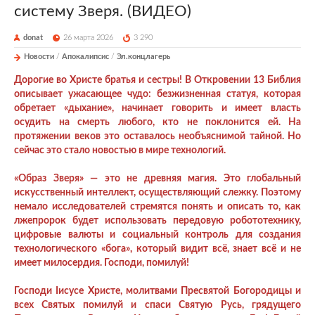
систему Зверя. (ВИДЕО)
donat
26 марта 2026
3 290
Новости
/
Апокалипсис
/
Эл.концлагерь
Дорогие во Христе братья и сестры! В Откровении 13 Библия
описывает ужасающее чудо: безжизненная статуя, которая
обретает «дыхание», начинает говорить и имеет власть
осудить на смерть любого, кто не поклонится ей. На
протяжении веков это оставалось необъяснимой тайной. Но
сейчас это стало новостью в мире технологий.
«Образ Зверя» — это не древняя магия. Это глобальный
искусственный интеллект, осуществляющий слежку. Поэтому
немало исследователей стремятся понять и описать то, как
лжепророк будет использовать передовую робототехнику,
цифровые валюты и социальный контроль для создания
технологического «бога», который видит всё, знает всё и не
имеет милосердия. Господи, помилуй!
Господи Iисусе Христе, молитвами Пресвятой Богородицы и
всех Святых помилуй и спаси Святую Русь, грядущего