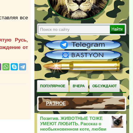
ставляя все
ятую Русь,
бождение от
ПОПУЛЯРНОЕ
ВЧЕРА
ОБСУЖДАЮТ
РАЗНОЕ
Позитив. ЖИВОТНЫЕ ТОЖЕ
УМЕЮТ ЛЮБИТЬ. Рассказ о
необыкновенном коте, любви