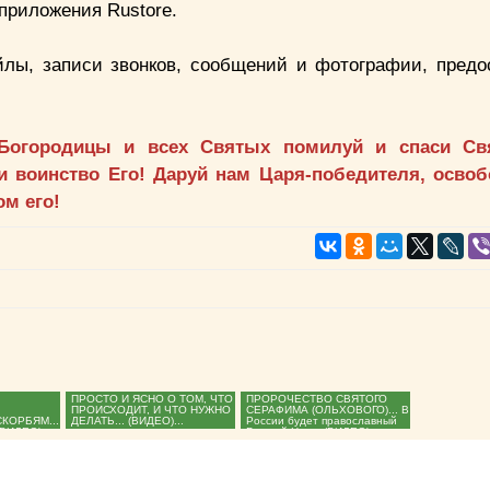
приложения Rustore.
йлы, записи звонков, сообщений и фотографии, предо
 Богородицы и всех Святых помилуй и спаси Св
и воинство Его! Даруй нам Царя-победителя, осво
ом его!
ПРОСТО И ЯСНО О ТОМ, ЧТО
ПРОРОЧЕСТВО СВЯТОГО
ПРОИСХОДИТ, И ЧТО НУЖНО
СЕРАФИМА (ОЛЬХОВОГО)... В
СКОРБЯМ...
ДЕЛАТЬ... (ВИДЕО)...
России будет православный
(ВИДЕО)...
Русский Царь. (ВИДЕО)...