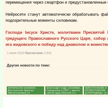
перемещения через смартфон и предустановленные 
Нейросети станут автоматически обрабатывать фа
подозрительные моменты силовикам.
Господи Iисусе Христе, молитвами Пресвятой
грядущего Православного Русского Царя, собор 
ига жидовского и победу над диаволом и воинств
1 июня 2026
Просмотров:
2 842
Другие новости по теме:
ИНТЕРЕСНО И ВАЖНО.
ВАМ БУДЕТ ЕЩЕ СЛОЖНЕЕ...
МИРОТОЧЕНИЕ И
Выступление Марины
Священнику в 1997 г. явился
КРОВОТОЧЕНИЕ
Масленниковой на
святой Царь Николай II и
БОГОРОДИЦЫ - К 
конференции "Спасём природу
поведал о будущем....
Господи, помилуй! 
России". (ВИДЕО)...