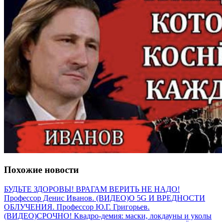
Похожие новости
БУДЬТЕ ЗДОРОВЫ! ВРАГАМ ВЕРИТЬ НЕ НАДО!
Профессор Денис Иванов. (ВИДЕО)
О 5G И ВРЕДНОСТИ
ОБЛУЧЕНИЯ. Профессор Ю.Г. Григорьев.
(ВИДЕО)
СРОЧНО! Квадро-демия: маски, локдауны и уколы