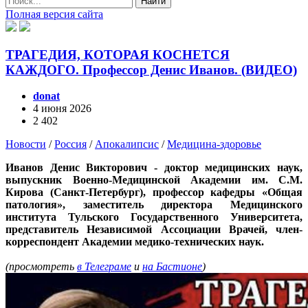
Найти
Полная версия сайта
ТРАГЕДИЯ, КОТОРАЯ КОСНЕТСЯ
КАЖДОГО. Профессор Денис Иванов. (ВИДЕО)
donat
4 июня 2026
2 402
Новости
/
Россия
/
Апокалипсис
/
Медицина-здоровье
Иван
ов Денис Викторович - доктор медицинских наук,
выпускник Военно-Медицинской Академии им. С.М.
Кирова (Санкт-Петербург), профессор кафедры «Общая
патология», заместитель директора Медицинского
института Тульского Государственного Университета,
представитель Независимой Ассоциации Врачей, член-
корреспондент Академии медико-технических наук.
(просмотреть
в Телеграме
и
на Бастионе
)