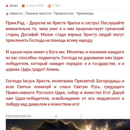
donat
5 июля 2026
2 383
Новости
/
Главные новости
/
Пророчества
/
Проповеди
Прим.Ред. - Дорогие во Христе братья и сестры! Послушайте
внимательно то, чему учит и о чем пророчествует греческий
старец Досифей. Малое стадо верных Христу людей могут
преклонить Господа на помощь всему народу.
И крыло мухи имеет у Бога вес. Молитвы и покаяние каждого
из нас способны подвигнуть Господа на дарование нам Царя-
победителя, который наведет порядок и в государстве, и в
церкви. Царь грядет! Аминь.
Господи Iисусе Христе, молитвами Пресвятой Богородицы и
всех Святых помилуй и спаси Святую Русь, грядущего
Православного Русского Царя, собор и воинство Его! Даруй
нам Царя-победителя, освобождение от ига жидовского и
победу над диаволом и воинством его!
(просмотреть
в Телеграме
и
на Бастионе
)