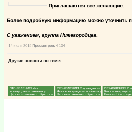
Приглашаются все желающие.
Более подробную информацию можно уточнить по т
С уважением, группа Нижегородцев.
14 июля 2015
Просмотров:
4 134
Другие новости по теме:
ОБЪЯВЛЕНИЕ! Чин
ОБЪЯВЛЕНИЕ! О проведении
ОБЪЯВЛЕНИЕ! О п
всенародного покаяния у
Чина всенародного покаяния у
Чина всенародного
Царского покаянного Креста в
Царского покаянного Креста в
Нижнем Новгороде
Нижнем Новгороде...
Нижнем Новгороде...
2013 года...