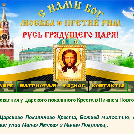
МИРЕ
ПАТРИОТАМ
РАЗНОЕ
КОНТАКТЫ
каяния у Царского покаянного Креста в Нижнем Новго
у Царского Покаянного Креста, Божией милостью,
ние улиц Малая Ямская и Малая Покровка).