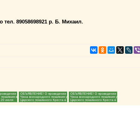
ел. 89058698921 р. Б. Михаил.
роведении
ОБЪЯВЛЕНИЕ! О проведении
ОБЪЯВЛЕНИЕ! О проведении
 покаяния в
Чина всенародного покаяния у
Чина всенародного покаяния у
 20 июля
Царского покаянного Креста в
Царского покаянного Креста в
Нижнем Новгороде...
Нижнем Новгороде...