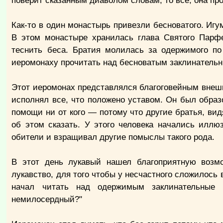
поверит сказанным диаволом словам, то все, она пр
Как-то в один монастырь привезли бесноватого. Игу
В этом монастыре хранилась глава Святого Парфе
теснить беса. Братия молилась за одержимого по
иеромонаху прочитать над бесноватым заклинатель
Этот иеромонах представлялся благоговейным внешне
исполнял все, что положено уставом. Он был обра
помощи ни от кого — потому что другие братья, видя
об этом сказать. У этого человека начались илл
обители и взращивал другие помыслы такого рода.
В этот день лукавый нашел благоприятную возм
лукавство, для того чтобы у несчастного сложилось в
начал читать над одержимым заклинательные 
немилосердный?"