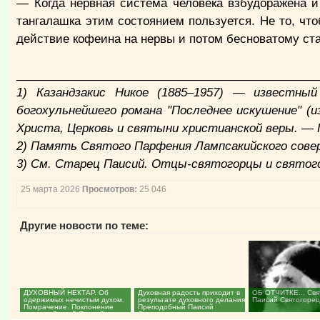
— Когда нервная система человека взбудоражена и
тангалашка этим состоянием пользуется. Не то, что
действие кофеина на нервы и потом бесноватому ст
_______________________________________________
1) Казандзакис Никое (1885–1957) — известный
богохульнейшего романа "Последнее искушение" (и
Христа, Церковь и святыни христианской веры. — 
2) Память Святого Парфения Лампсакийского сове
3) См. Старец Паисий. Отцы-святогорцы и святого
25 марта 2026
Просмотров:
25 046
Другие новости по теме:
ДУХОВНЫЙ НЕКТАР. Об
Духовная радость приходит в
ОБ ОТЧИТКЕ... Свя
одержимых нечистым духом.
результате духовного делания.
Паисий Святогорец.
Помрачение. Поклонение
Преподобный Паисий
сатане. Святой Паисий...
Святогорец...