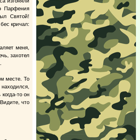
са изгоняли
го Парфения
был Святой!
бес кричал:
аляет меня,
ечь, захотел
ь.
м месте. То
 находился,
 когда-то он
Видите, что