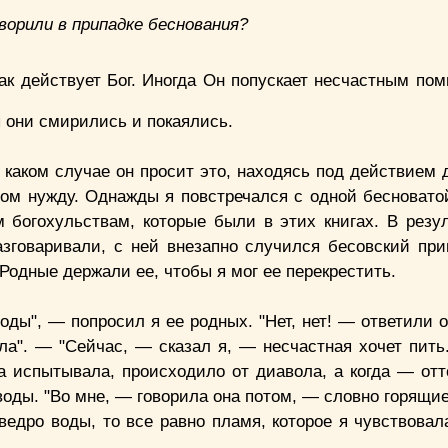
ворили в припадке беснования?
ак действует Бог. Иногда Он попускает несчастным пом
ы они смирились и покаялись.
в каком случае он просит это, находясь под действием 
том нужду. Однажды я повстречался с одной бесновато
м богохульствам, которые были в этих книгах. В резул
азговаривали, с ней внезапно случился бесовский при
 Родные держали ее, чтобы я мог ее перекрестить.
оды", — попросил я ее родных. "Нет, нет! — ответили 
ла". — "Сейчас, — сказал я, — несчастная хочет пить
а испытывала, происходило от диавола, а когда — отто
оды. "Во мне, — говорила она потом, — словно горящие
едро воды, то все равно пламя, которое я чувствовала