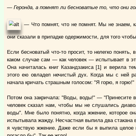
— Геронда, а помнят ли бесноватые то, что они го
— Что помнят, что не помнят. Мы не знаем, к
они сказали в припадке одержимости, для того чтоб
Если бесноватый что-то просит, то нелегко понять, 
каком случае сам — как человек — испытывает в э
Она начиталась книг Казандзакиса [1] и верила те
этого ею овладел нечистый дух. Когда мы с ней р
начала кричать страшным голосом: "Я горю, я горю!"
Потом она закричала: "Воды, воды!" — "Принесите в
человек сказал нам, чтобы мы не слушались диаво
воды". Мне было понятно, когда жжение, которое он
испытывала жажду. Несчастная выпила два стакана в
я чувствую жжение. Даже если бы я выпила целое в
погасло бы". Так ее жгло!