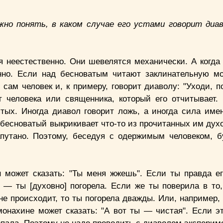
жно понять, в каком случае его устами говорит диав
я неестественно. Они шевелятся механически. А когда
венно. Если над бесноватым читают заклинательную м
 сам человек и, к примеру, говорит диаволу: "Уходи, 
 человека или священника, который его отчитывает. 
тых. Иногда диавол говорит ложь, а иногда сила име
 бесноватый выкрикивает что-то из прочитанных им дух
апутано. Поэтому, беседуя с одержимым человеком, б
н может сказать: "Ты меня жжешь". Если ты правда е
е — ты [духовно] погорела. Если же ты поверила в то
 не происходит, то ты погорела дважды. Или, например
 монахине может сказать: "А вот ты — чистая". Если э