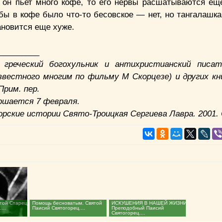
 он пьет много кофе, то его нервы расшатываются ещ
бы в кофе было что-то бесовское — нет, но тангалашка
ановится еще хуже.
_________
 греческий богохульник и антихристианский писат
звестного многим по фильму М Скорцезе) и других кн
Прим. пер.
ршается 7 февраля.
рские истории Свято-Троицкая Сергиева Лавра. 2001. 
той Старец
Помощь бесноватым. Святой
ИСКУШЕНИЯ В НАШЕЙ ЖИЗНИ.
...
Паисий Святогорец....
Преподобный Паисий
Святогорец....