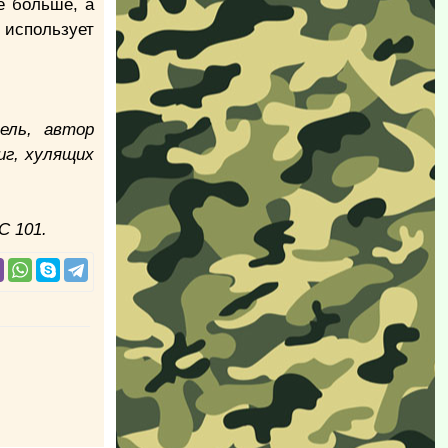
е больше, а
 использует
ель, автор
иг, хулящих
С 101.