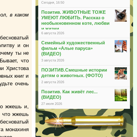
Сегодня, 16:50
Позитив. ЖИВОТНЫЕ ТОЖЕ
ол, в каком
УМЕЮТ ЛЮБИТЬ. Рассказ о
необыкновенном коте, любви
и жизни
6 августа 2026
 бесноватый
Семейный художественный
олитву и он
фильм «Алые паруса»
почему ты не
(ВИДЕО)
Бывает, что
3 августа 2026
ни Христова
ПОЗИТИВ.Смешные истории
детям о животных. (ФОТО)
овных книг и
2 августа 2026
удьте очень
Позитив. Как живёт лес...
(ВИДЕО)
27 июля 2026
го жжешь и,
, что жжешь
, бесноватый
та монахиня