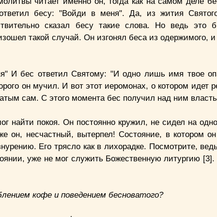
молитвы читает именно он, тогда как на самом деле бе
ответил бесу: "Войди в меня". Да, из жития Свято
твительно сказал бесу такие слова. Но ведь это 
ошел такой случай. Он изгонял беса из одержимого, и 
я" И бес ответил Святому: "И одно лишь имя твое оп
ого он мучил. И вот этот иеромонах, о котором идет р
атым сам. С этого момента бес получил над ним власт
г найти покоя. Он постоянно кружил, не сидел на одно
же он, несчастный, вытерпел! Состояние, в котором он
урению. Его трясло как в лихорадке. Посмотрите, ведь
янии, уже не мог служить Божественную литургию [3]. 
еблением кофе и поведением бесноватого?