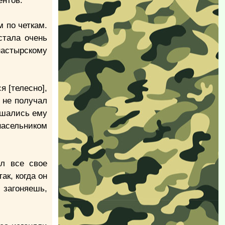
ентов.
м по четкам.
стала очень
настырскому
 [телесно],
 не получал
решались ему
насельником
л все свое
ак, когда он
загоняешь,