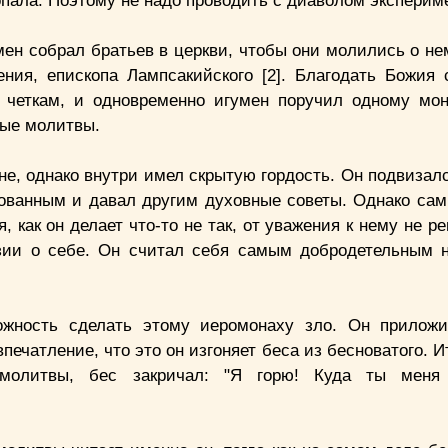
опала. Поэтому не надо проводить с диаволом эксперим
мен собрал братьев в церкви, чтобы они молились о не
ния, епископа Лампсакийского [2]. Благодать Божия 
 четкам, и одновременно игумен поручил одному мо
ные молитвы.
, однако внутри имел скрытую гордость. Он подвизался
зованным и давал другим духовные советы. Однако сам
, как он делает что-то не так, от уважения к нему не 
юзии о себе. Он считал себя самым добродетельным 
ожность сделать этому иеромонаху зло. Он приложи
печатление, что это он изгоняет беса из бесноватого. Ит
молитвы, бес закричал: "Я горю! Куда ты меня 