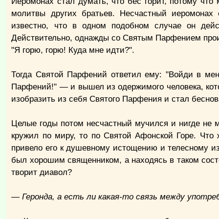
Иеромонах стал думать, что бес горит, потому что 
молитвы других братьев. Несчастный иеромонах 
известно, что в одном подобном случае он дейс
Действительно, однажды со Святым Парфением произ
"Я горю, горю! Куда мне идти?".
Тогда Святой Парфений ответил ему: "Войди в мен
Парфений!" — и вышел из одержимого человека, котор
изобразить из себя Святого Парфения и стал беснов
Целые годы потом несчастный мучился и нигде не мо
кружил по миру, то по Святой Афонской Горе. Что 
привело его к душевному истощению и телесному изн
был хорошим священником, а находясь в таком состо
творит диавол?
— Геронда, а есть ли какая-то связь между употр