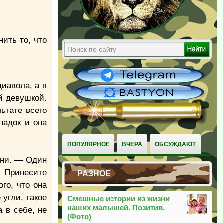
нить то, что
диавола, а в
й девушкой.
ьтате всего
падок и она
ПОПУЛЯРНОЕ
ВЧЕРА
ОБСУЖДАЮТ
они. — Один
. Принесите
РАЗНОЕ
го, что она
 угли, такое
Смешные истории из жизни
наших малышей. Позитив.
 в себе, не
(Фото)