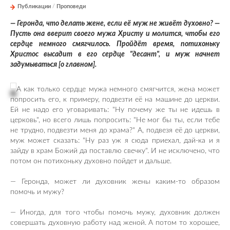
Публикации
/
Проповеди
— Геронда, что делать жене, если её муж не живёт духовно? —
Пусть она вверит своего мужа Христу и молится, чтобы его
сердце немного смягчилось. Пройдёт время, потихоньку
Христос высадит в его сердце "десант", и муж начнет
задумываться [о главном].
А как только сердце мужа немного смягчится, жена может
попросить его, к примеру, подвезти её на машине до церкви.
Ей не надо его уговаривать: "Ну почему же ты не идешь в
церковь", но всего лишь попросить: "Не мог бы ты, если тебе
не трудно, подвезти меня до храма?" А, подвезя её до церкви,
муж может сказать: "Ну раз уж я сюда приехал, дай-ка и я
зайду в храм Божий да поставлю свечку". И не исключено, что
потом он потихоньку духовно пойдет и дальше.
— Геронда, может ли духовник жены каким-то образом
помочь и мужу?
— Иногда, для того чтобы помочь мужу, духовник должен
совершать духовную работу над женой. А потом то хорошее,