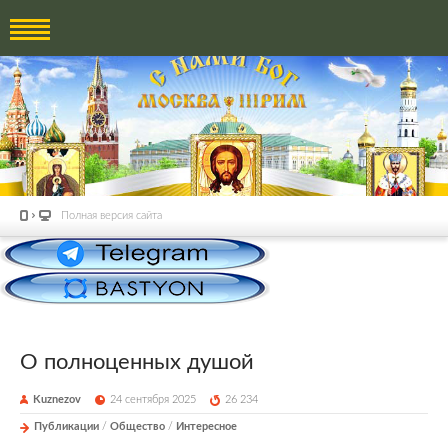
Полная версия сайта
О полноценных душой
Kuznezov
24 сентября 2025
26 234
Публикации
/
Общество
/
Интересное