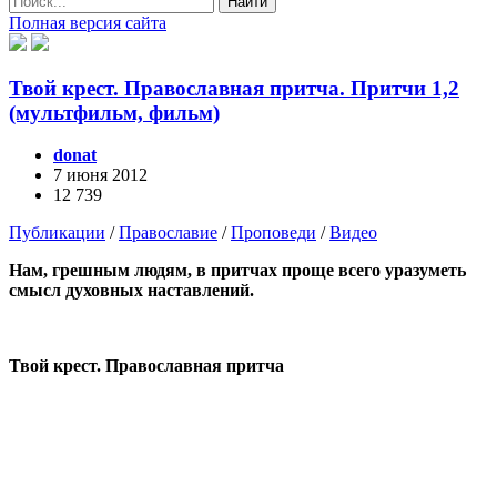
Найти
Полная версия сайта
Твой крест. Православная притча. Притчи 1,2
(мультфильм, фильм)
donat
7 июня 2012
12 739
Публикации
/
Православие
/
Проповеди
/
Видео
Нам, грешным людям, в притчах проще всего уразуметь
смысл духовных наставлений.
Твой крест. Православная притча