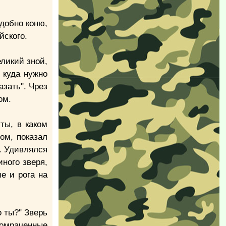
одобно коню,
йского.
ликий зной,
 куда нужно
азать". Чрез
ом.
ты, в каком
ом, показал
. Удивлялся
иного зверя,
е и рога на
о ты?" Зверь
помраченные