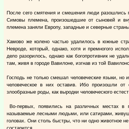
После сего смятения и смешения люди разошлись п
Симовы племена, произошедшие от сыновей и вну
племена заняли Европу, западные и северные страны
Хамово же колено частью удалилось в южные стр
Невроде, который, однако, хотя и премногого испо
дело разорилось, однако как богопротивник не уд
там, живя в городе Вавилоне, изгнав из той Вавило
Господь не только смешал человеческие языки, но и
человеческое в них оставив. Ибо произошли от
злообразные роды, как выродки человеческого естест
Во-первых, появились на различных местах в 
называемые лесными людьми, или сатирами, живущие
головах. Они столь быстры, что ни одно животное не 
состарится.