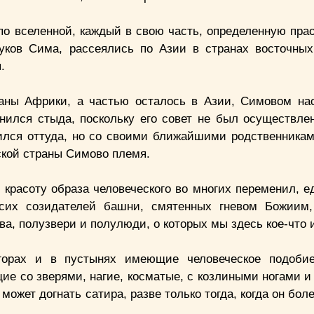
о вселенной, каждый в свою часть, определенную пра
ков Сима, рассеялись по Азии в странах восточны
.
аны Африки, а частью осталось в Азии, Симовом на
лнился стыда, поскольку его совет не был осуществлен
алился оттуда, но со своими ближайшими родственника
нской страны Симово племя.
 красоту образа человеческого во многих переменил, е
 сих созидателей башни, смятенных гневом Божиим,
ва, полузвери и полулюди, о которых мы здесь кое-что 
горах и в пустынях имеющие человеческое подобие
 со зверями, нагие, косматые, с козлиными ногами и 
может догнать сатира, разве только тогда, когда он бол