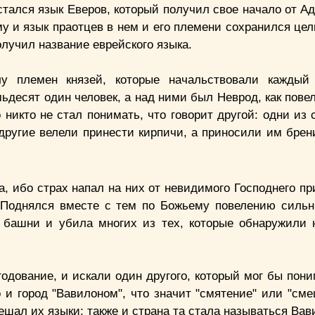
тался язык Еверов, который получил свое начало от Ад
 и язык праотцев в нем и его племени сохранился целы
олучил название еврейского языка.
лу племен князей, которые начальствовали каждый
ьдесят один человек, а над ними был Неврод, как пове
никто не стал понимать, что говорит другой: одни из 
 другие велели принести кирпичи, а приносили им брен
 ибо страх напал на них от невидимого Господнего пр
 Поднялся вместе с тем по Божьему повелению сильн
 башни и убила многих из тех, которые обнаружили
одование, и искали один другого, который мог бы пони
 и город "Вавилоном", что значит "смятение" или "сме
шал их языки; также и страна та стала называться Вав