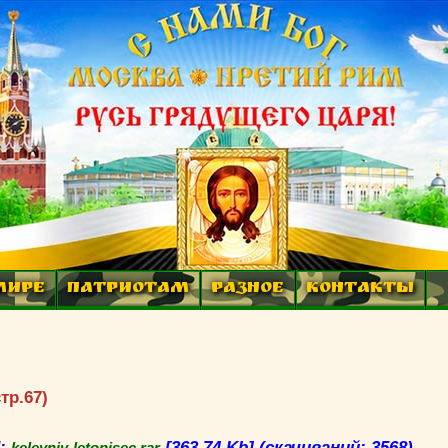
МИРЕ
ПАТРИОТАМ
РАЗНОЕ
КОНТАКТЫ
тр.67)
d:
[363,74 Kb] (cкачиваний: 3568)
keleyniy-letopisec.rar