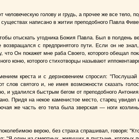
человеческую голову и грудь, а прочее же все тело, п
х существах написано в житии преподобного Павла Фиве
обы отыскать угодника Божия Павла. Был в полдень ве
 возвращался с предпринятого пути. Если он не знал,
у, что Он покажет мне раба Своего, которого обещал пок
ного коню, которого стихотворцы называют иппокентавр
мением креста и с дерзновением спросил: "Послушай 
т слов святого и, не имея возможности сказать голос
ию, и удалился быстрым бегом от преподобного Антония
ано. Придя на некое каменистое место, старец увидел 
рочая же часть его тела была зверская — ноги козлины
поколебимою верою, без страха спрашивал, говоря: "Кт
ил: "Я один из смертных, живущих в пустыне, которых 