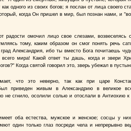
ак одного из своих богов; я послан от лица своего ст
оторый, когда Он пришел в мир, был познан нами, и "в
 от радости омочил лицо свое слезами, возвеселясь 
умляясь тому, каким образом он смог понять речь сат
 град Александрия, ибо ты вместо Бога почитаешь чуд
 всего мира! Какой ответ ты дашь, когда и звери Хр
гов?" Когда святой говорил это, зверь убежал в пустын
мает, что это неверно, так как при царе Конста
 был приведен живым в Александрию в великое вс
оно не сгнило, осолили солью и отослали в Антиохию к
меет оба естества, мужское и женское; сосцы у н
ют один только глаз посреди чела и непрерывно ве