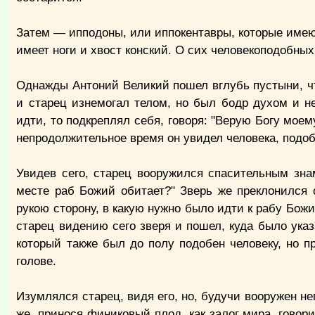
Затем — ипподоны, или иппокентавры, которые имеют 
имеет ноги и хвост конский. О сих человекоподобны
Однажды Антоний Великий пошел вглубь пустыни, чт
и старец изнемогал телом, но был бодр духом и не
идти, то подкреплял себя, говоря: "Верую Богу моем
непродолжительное время он увидел человека, подоб
Увидев сего, старец вооружился спасительным зна
месте раб Божий обитает?" Зверь же преклонился о
рукою сторону, в какую нужно было идти к рабу Бож
старец видению сего зверя и пошел, куда было указ
который также был до полу подобен человеку, но п
голове.
Изумлялся старец, видя его, но, будучи вооружен не
же, принося финиковый плод, как залог мира, говор