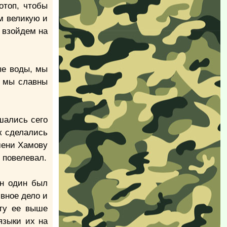
отоп, чтобы
м великую и
 взойдем на
ые воды, мы
е мы славны
шались сего
к сделались
мени Хамову
м повелевал.
он один был
вное дело и
оту ее выше
языки их на