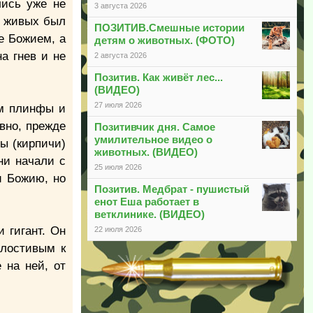
лись уже не
3 августа 2026
в живых был
ПОЗИТИВ.Смешные истории
е Божием, а
детям о животных. (ФОТО)
а гнев и не
2 августа 2026
Позитив. Как живёт лес...
(ВИДЕО)
27 июля 2026
им плинфы и
вно, прежде
Позитивчик дня. Самое
умилительное видео о
фы (кирпичи)
животных. (ВИДЕО)
ни начали с
25 июля 2026
и Божию, но
Позитив. Медбрат - пушистый
енот Еша работает в
ветклинике. (ВИДЕО)
 гигант. Он
22 июля 2026
илостивым к
 на ней, от