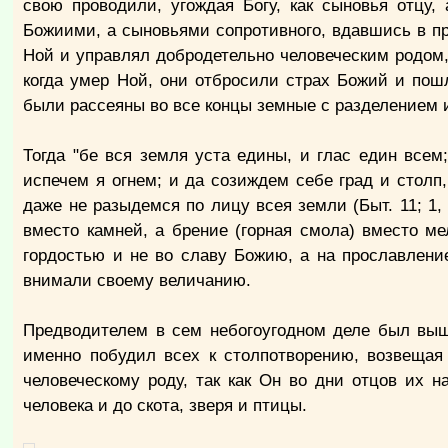
свою проводили, угождая Богу, как сыновья отцу
Божиими, а сыновьями сопротивного, вдавшись в пр
Ной и управлял добродетельно человеческим родом,
когда умер Ной, они отбросили страх Божий и пошл
были рассеяны во все концы земные с разделением 
Тогда "бе вся земля уста едины, и глас един всем
испечем я огнем; и да созиждем себе град и столп
даже не разыдемся по лицу всея земли (Быт. 11; 1,
вместо камней, а брение (горная смола) вместо ме
гордостью и не во славу Божию, а на прославлени
внимали своему величанию.
Предводителем в сем небогоугодном деле был выш
именно побудил всех к столпотворению, возвещая
человеческому роду, так как Он во дни отцов их 
человека и до скота, зверя и птицы.