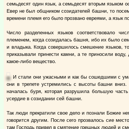
семьдесят один язык, а семьдесят вторым языком ос
Евер не был общником созидателей башни, то посему
времени племя его было прозвано евреями, а язык п
Число разделенных языков соответствовало чис
племенем, когда созидалась башня, ибо их было сем
и владыка. Когда совершилось смешение языков, то 
приказывали принести камни, а те приносили воду,
какое-либо вещество.
И стали они ужасными и как бы сошедшими с ума,
они в трепете устремились с высоты башни вниз.
началась буря, которая разрушила большую часть
усердие в созидании сей башни.
Так люди прекратили свое дело и познали Божие нег
говорится другим. После сего прозвалось сие место
там Господь привел в смятение грешных людей и сме