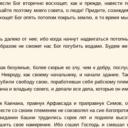
сли Бог вторично восхощет, как и прежде, навести п
шайте поэтому моего совета, о люди! Придите, созижде
хощет Бог опять потопом покрыть землю, в то время мы
 далеко от нее; ибо когда начнут надвигаться потопн
 образом не сможет нас Бог погубить водами. Будем ж
ак безумные, более скорые ко злу, чем к добру, послу
 Невроду, как своему начальнику, и начали здание. Та
губили свободу свою, поработивши себя рабскому пле
ина и владыку своего, и делали все дела, которые он и
ук Каинана, правнук Арфаксада и праправнук Симов, 
сте со своим племенем не соизволял на сие богопроти
озидании башни трудились сорок лет и подняли выс
ершить свое намерение. Ибо сошел Господь и смешал 