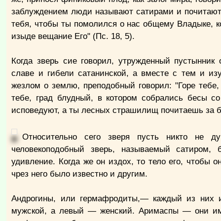
заблуждением люди называют сатирами и почитают к
тебя, чтобы ты помолился о нас общему Владыке, к
изыде вещание Его" (Пс. 18, 5).
Когда зверь сие говорил, утружденный пустынник
славе и гибели сатанинской, а вместе с тем и из
жезлом о землю, преподобный говорил: "Горе тебе,
тебе, град блудный, в котором собрались бесы со
исповедуют, а ты лесных страшилищ почитаешь за бо
Относительно сего зверя пусть никто не ду
человекоподобный зверь, называемый сатиром,
удивление. Когда же он издох, то тело его, чтобы 
чрез него было известно и другим.
Андрогины, или гермафродиты,— каждый из них и
мужской, а левый — женский. Аримаспы — они име