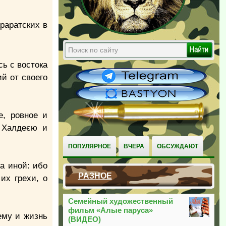
раратских в
сь с востока
й от своего
е, ровное и
 Халдеєю и
ПОПУЛЯРНОЕ
ВЧЕРА
ОБСУЖДАЮТ
а иной: ибо
РАЗНОЕ
их грехи, о
Семейный художественный
фильм «Алые паруса»
ему и жизнь
(ВИДЕО)