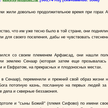
уки жили довольно продолжительное время при горах А
ство, что им уже тесно было в той стране, они подняли
и для своего поселения, дабы не чувствовать стеснени
лился со своим племенем Арфаксад, они нашли пол
вии землею Сенаар (которая затем еще прозывалась
м и Евфратом, на прекрасных и плодоносных местах.
 в Сенаар), переменили и прежний свой образ жизни н
га потопную казнь, посланную на первых людей за 
ые дела и скверные беззакония.
 дотоле и "сыны Божий" (племя Сифово) по имени сво