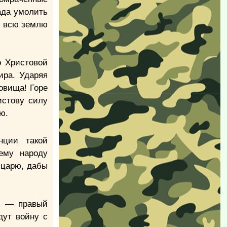
ада умолить
о всю землю
о Христовой
ира. Ударяя
овища! Горе
истову силу
ю.
нции такой
ему народу
 царю, дабы
их — правый
дут войну с