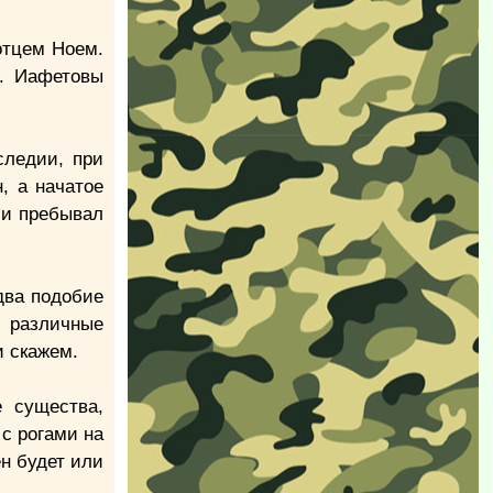
отцем Ноем.
х. Иафетовы
следии, при
, а начатое
ми пребывал
два подобие
 различные
и скажем.
 существа,
с рогами на
ен будет или