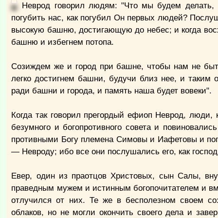
Неврод говорил людям: "Что мы будем делать, е
погубить нас, как погубил Он первых людей? Послу
высокую башню, достигающую до небес; и когда вос
башню и избегнем потопа.
Созиждем же и город при башне, чтобы нам не быть
легко достигнем башни, будучи близ нее, и таким
ради башни и города, и память наша будет вовеки".
Когда так говорил прегордый ефиоп Неврод, люди, к
безумного и богопротивного совета и повиновались
противными Богу племена Симовы и Иафетовы и по
— Невроду; ибо все они послушались его, как господ
Евер, один из праотцов Христовых, сын Салы, вн
праведным мужем и истинным богопочитателем и вме
отлучился от них. Те же в бесполезном своем с
облаков, но не могли окончить своего дела и зав