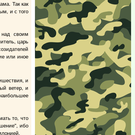
ама. Так как
м, и с того
 над своим
литель, царь
созидателей
ие или иное
ишествия, и
ый ветер, и
 наибольшее
мать то, что
шение", ибо
илонией.