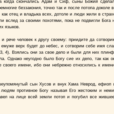
, а когда скончались Адам и Сиф, сыны Божий сдела
емногие беззакония, точно так и после потопа доколе 
 как отец и владыка всех, дотоле и люди жили в страх
и вслед за своими похотями, пока не подвигли Бога н
их языков.
; и рече человек к другу своему: приидите да сотвор
, емуже верх будет до небес, и сотворим себе имя сла
 3, 4). Взялись они за свое дело и были для них плин
ла. Однако неугодно было Богу сие их дело, так как о
е своего имени, ибо они небрежно относились к имен
еупомянутый сын Хусов и внук Хама Неврод, ефиоп и
 людям противное Богу называя Его жестоким и нем
навел на лице всей земли потоп и погубил все жившее