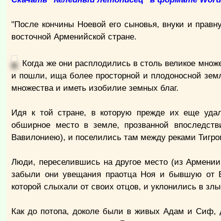
"После кончины Ноевой его сыновья, внуки и правн
восточной Арменийской стране.
Когда же они расплодились в столь великое множе
и пошли, ища более просторной и плодоносной земл
множества и иметь изобилие земных благ.
Идя к той стране, в которую прежде их еще уда
обширное место в земле, прозванной впоследст
Вавилониею), и поселились там между реками Тигро
Люди, переселившись на другое место (из Армении
забыли они увещания праотца Ноя и бывшую от Бо
которой слыхали от своих отцов, и уклонились в зл
Как до потопа, доколе были в живых Адам и Сиф,