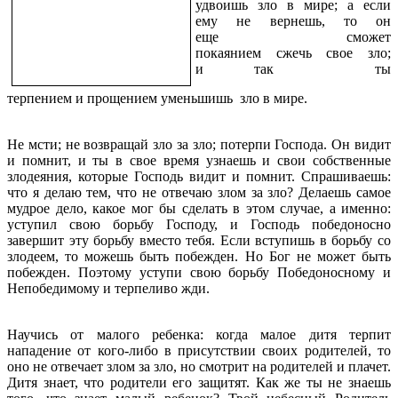
удвоишь зло в мире; а если
ему не вернешь, то он
еще сможет
покаянием сжечь свое зло;
и так ты
терпением и прощением уменьшишь зло в мире.
Не мсти; не возвращай зло за зло; потерпи Господа. Он видит
и помнит, и ты в свое время узнаешь и свои собственные
злодеяния, которые Господь видит и помнит. Спрашиваешь:
что я делаю тем, что не отвечаю злом за зло? Делаешь самое
мудрое дело, какое мог бы сделать в этом случае, а именно:
уступил свою борьбу Господу, и Господь победоносно
завершит эту борьбу вместо тебя. Если вступишь в борьбу со
злодеем, то можешь быть побежден. Но Бог не может быть
побежден. Поэтому уступи свою борьбу Победоносному и
Непобедимому и терпеливо жди.
Научись от малого ребенка: когда малое дитя терпит
нападение от кого-либо в присутствии своих родителей, то
оно не отвечает злом за зло, но смотрит на родителей и плачет.
Дитя знает, что родители его защитят. Как же ты не знаешь