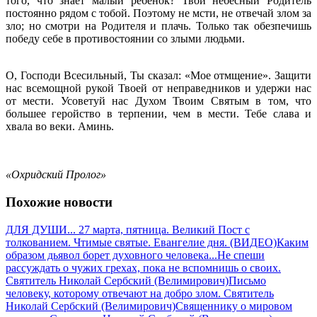
того, что знает малый ребенок? Твой небесный Родитель
постоянно рядом с тобой. Поэтому не мсти, не отвечай злом за
зло; но смотри на Родителя и плачь. Только так обезпечишь
победу себе в противостоянии со злыми людьми.
О, Господи Всесильный, Ты сказал: «Мое отмщение». Защити
нас всемощной рукой Твоей от неправедников и удержи нас
от мести. Усоветуй нас Духом Твоим Святым в том, что
большее геройство в терпении, чем в мести. Тебе слава и
хвала во веки. Аминь.
«Охридский Пролог»
Похожие новости
ДЛЯ ДУШИ... 27 марта, пятница. Великий Пост с
толкованием. Чтимые святые. Евангелие дня. (ВИДЕО)
Каким
образом дьявол борет духовного человека...
Не спеши
рассуждать о чужих грехах, пока не вспомнишь о своих.
Святитель Николай Сербский (Велимирович)
Письмо
человеку, которому отвечают на добро злом. Святитель
Николай Сербский (Велимирович)
Священнику о мировом