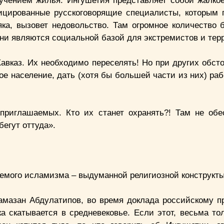
учением жилья. Ингушетия представляет собой жалко
фицированные русскоговорящие специалисты, которым 
яка, вызовет недовольство. Там огромное количество 
и являются социальной базой для экстремистов и тер
Кавказ. Их необходимо переселять! Но при других обст
е население, дать (хотя бы большей части из них) раб
приглашаемых. Кто их станет охранять?! Там не обе
бегут оттуда».
аемого исламизма – выдуманной религиозной конструкты
мазан Абдулатипов, во время доклада российскому пр
ка скатывается в средневековье. Если этот, весьма то