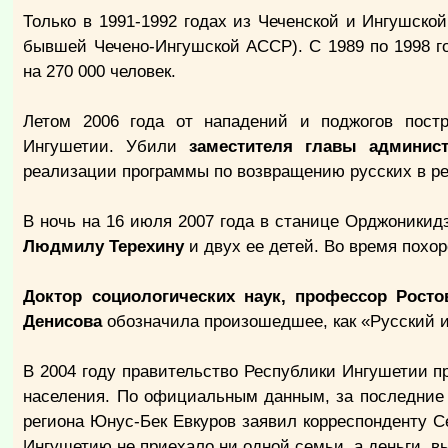
Только в 1991-1992 годах из Чеченской и Ингушской
бывшей Чечено-Ингушской АССР). С 1989 по 1998 г
на 270 000 человек.
Летом 2006 года от нападений и поджогов пост
Ингушетии. Убили
заместителя главы админис
реализации программы по возвращению русских в ре
В ночь на 16 июля 2007 года в станице Орджоники
Людмилу Терехину
и двух ее детей. Во время похо
Доктор социологических наук, профессор Ростов
Денисова
обозначила произошедшее, как «Русский и
В 2004 году правительство Республики Ингушетии 
населения. По официальным данным, за последние г
региона Юнус-Бек Евкуров заявил корреспонденту Се
Ингушетию не приехало ни одной семьи, а деньги, в