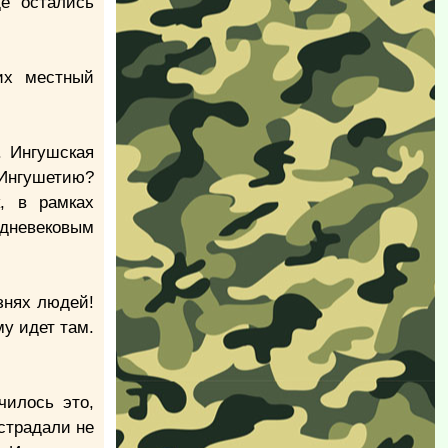
де остались
их местный
. Ингушская
 Ингушетию?
, в рамках
едневековым
знях людей!
у идет там.
чилось это,
 страдали не