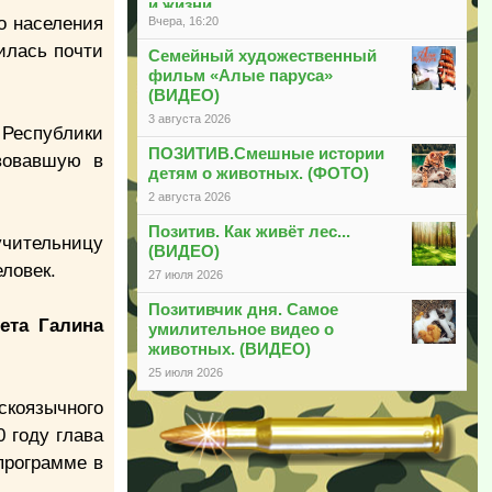
и жизни
о населения
Вчера, 16:20
илась почти
Семейный художественный
фильм «Алые паруса»
(ВИДЕО)
3 августа 2026
Республики
ПОЗИТИВ.Смешные истории
вовавшую в
детям о животных. (ФОТО)
2 августа 2026
Позитив. Как живёт лес...
учительницу
(ВИДЕО)
ловек.
27 июля 2026
Позитивчик дня. Самое
тета Галина
умилительное видео о
животных. (ВИДЕО)
25 июля 2026
скоязычного
 году глава
 программе в