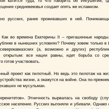
он катится туда, то что говорить об Ингушетии, г
ущение средневековья создает опять же исламизм.
но русских, ранее проживавших в ней. Понимающ
 Как во времена Екатерины II – пригашенные народы
публике в нынешних условиях? Почему зовем только в
еверокавказских (а, возможно и других) республик
ть открытым: все нации равны, идет борьба со ср
о готов участвовать.
нный проект как пилотный. Но ведь это пилотаж на жи
стройства жизни, а окажутся на войне. Она по-прежнем
иехавших не мусульман.
еренитетов». Этничность вырвалась на свободу (слу
усское население. Русских выгоняли и убивали. Однако