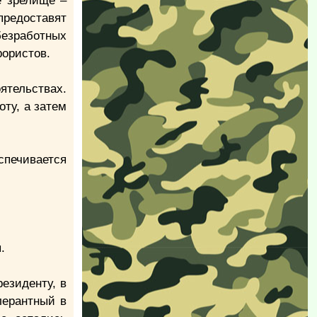
е зрелище –
предоставят
безработных
рористов.
оятельствах.
оту, а затем
спечивается
.
езиденту, в
лерантный в