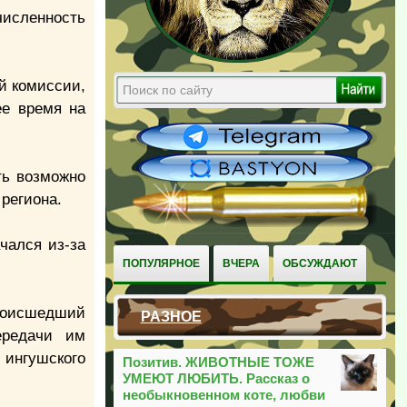
численность
й комиссии,
ее время на
ть возможно
региона.
чался из-за
ПОПУЛЯРНОЕ
ВЧЕРА
ОБСУЖДАЮТ
происшедший
РАЗНОЕ
ередачи им
 ингушского
Позитив. ЖИВОТНЫЕ ТОЖЕ
УМЕЮТ ЛЮБИТЬ. Рассказ о
необыкновенном коте, любви