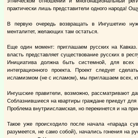
этническом отношении и многонациональный реги
практически лишь представители одного народа! Ощ
В первую очередь возвращать в Ингушетию нуж
менталитет, желающих там остаться.
Еще один момент: приглашаем русских на Кавказ.
власть представляет существование русских в рес
Инициатива должна быть системной, для всех с
интеграционного проекта. Проект следует сдела
исламизмом (не с исламом), мы приглашаем всех, кт
Ингушские правители, возможно, рассматривают да
Соблазнившиеся на квартиры граждане приедут для у
Проблема внутриисламская, но перекинется и на пр
Такое уже происходило после начала «парада сув
разумеется, не само собой), начались гонения на р