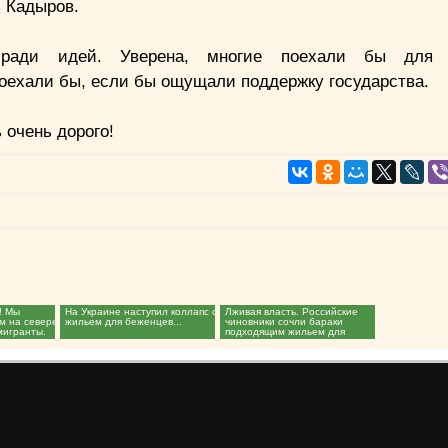
ь Кадыров.
ради идей. Уверена, многие поехали бы для с
оехали бы, если бы ощущали поддержку государства.
 очень дорого!
! Мы
На Украине наступил коллапс с
Лживая власть. Российские
ом на севере
жильем для беженцев...
чиновники сочли бараки
мигранты.
подходящим жильем для
ветеранов...