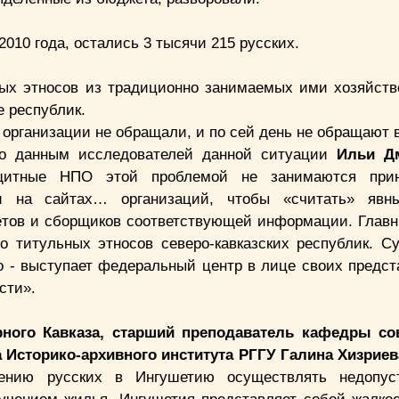
010 года, остались 3 тысячи 215 русских.
ных этносов из традиционно занимаемых ими хозяйст
е республик.
е организации не обращали, и по сей день не обращают
По данным исследователей данной ситуации
Ильи Д
ащитные НПО этой проблемой не занимаются прин
и на сайтах… организаций, чтобы «считать» явн
чётов и сборщиков соответствующей информации. Главн
о титульных этносов северо-кавказских республик. С
о - выступает федеральный центр в лице своих предст
сти».
рного Кавказа, старший преподаватель кафедры со
а Историко-архивного института РГГУ Галина Хизриев
ению русских в Ингушетию осуществлять недопус