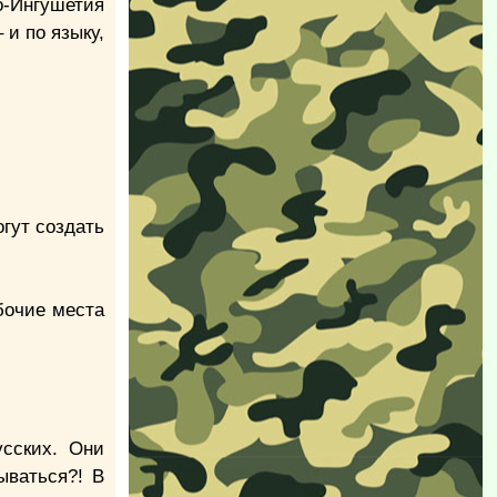
но-Ингушетия
и по языку,
гут создать
бочие места
усских. Они
ываться?! В