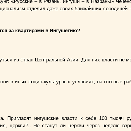
зунг: «Русские – в Рязань, ингуши – в Назрань!» Чече
ационализм отделил даже своих ближайших сородичей – 
тся за квартирами в Ингушетию?
ться из стран Центральной Азии. Для них власти не мо
зни в иных социо-культурных условиях, на готовые ра
ка. Пригласят ингушские власти к себе 100 тысяч р
ия, церкви?.. Не станут ли церкви через неделю взр