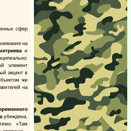
венных сфер
 внимания на
митриева
и
ципиально:
ый элемент
ый акцент в
убъектом же
авителей на
временного
а
убеждена,
тимо: «Там