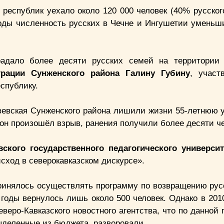
 республик уехало около 120 000 человек (40% русског
оды численность русских в Чечне и Ингушетии уменьш
радало более десяти русских семей на территории 
трации Сунженского района Галину Губину
, участ
спублику.
дзевская Сунженского района лишили жизни 55-летнюю 
рон произошёл взрыв, ранения получили более десяти че
ского государственного педагогического универси
сход в северокавказском дискурсе».
принялось осуществлять программу по возвращению рус
оды вернулось лишь около 500 человек. Однако в 2010
веро-Кавказского новостного агентства, что по данной
ыделенные из бюджета, разворовали.