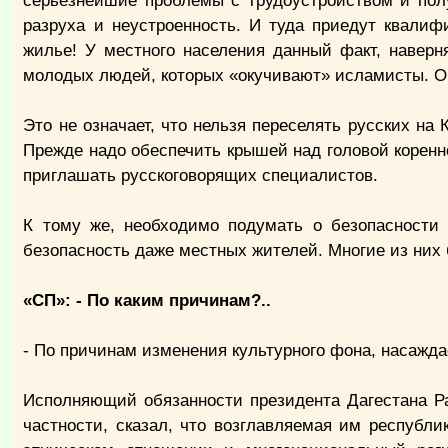
серьезнейшие проблемы с трудоустройством и пол
разруха и неустроенность. И туда приедут квали
жилье! У местного населения данный факт, наверн
молодых людей, которых «окучивают» исламисты. Он
Это не означает, что нельзя переселять русских на 
Прежде надо обеспечить крышей над головой коренно
приглашать русскоговорящих специалистов.
К тому же, необходимо подумать о безопасности 
безопасность даже местных жителей. Многие из них 
«СП»: - По каким причинам?..
- По причинам изменения культурного фона, насажд
Исполняющий обязанности президента Дагестана Ра
частности, сказал, что возглавляемая им республи