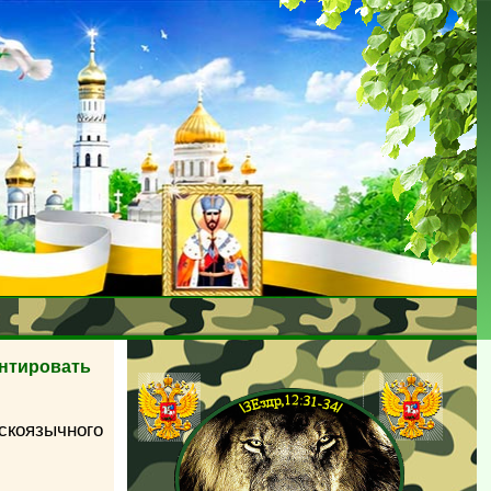
антировать
коязычного