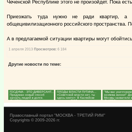
Чеченской Республике этого не произойдет. Пока ест
Приезжать туда нужно не ради квартир, а 
общецивилизационного российского пространства. П
А в предлагаемой ситуации квартиры могут обойтись
1 апреля 2013
Просмотров:
6 184
Другие новости по теме:
ГОСДУМА - ЭТО ДИВЕРСАНТ...
ПЛОДЫ ВЛАСТИ ПУТИНА...
"Мы вас уничтожим
Придуман новый способ
«Советской власти нет, ты
хозяева жизни!" Д
загнать людей в долги.
здесь никто»: В Каспийске
Москвы захватили 
(ВИДЕО)...
ветерану ВОВ отказали в...
(ВИДЕО)...
Православный портал "МОСКВА - ТРЕТИЙ РИМ"
Copyrights © 2009-2026 гг.