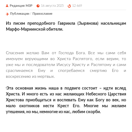
Редакция М3Р
16 августа 2025
12 669
Публикации
/
Православие
Из писем преподобного Гавриила (Зырянова) насельницам
Марфо-Мариинской обители.
Спасения желаю Вам от Господа Бога. Все мы сами себя
именуем верующими во Христа Распятого, если верим, то
уже мы и последователи Иисусу Христу и Распятому и сами
сраспинаемся Ему и спогребаемся смертию Его и
воскресению из мертвых.
Эта основная жизнь наша в подвиге состоит – идти вслед
Христа. И много есть из нас желающих Небесного Царствия
Христова приобщаться и воспевать Ему как Богу во век, но
мало охотников нести Крест Его. Многие мы желаем
утешения, но мы, немногие из нас, любим скорби.