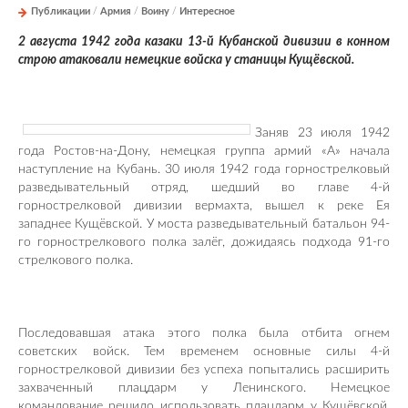
Публикации
/
Армия
/
Воину
/
Интересное
2 августа 1942 года казаки 13-й Кубанской дивизии в конном
строю атаковали немецкие войска у станицы Кущёвской.
Заняв 23 июля 1942
года Ростов-на-Дону, немецкая группа армий «A» начала
наступление на Кубань. 30 июля 1942 года горнострелковый
разведывательный отряд, шедший во главе 4-й
горнострелковой дивизии вермахта, вышел к реке Ея
западнее Кущёвской. У моста разведывательный батальон 94-
го горнострелкового полка залёг, дожидаясь подхода 91-го
стрелкового полка.
Последовавшая атака этого полка была отбита огнем
советских войск. Тем временем основные силы 4-й
горнострелковой дивизии без успеха попытались расширить
захваченный плацдарм у Ленинского. Немецкое
командование решило использовать плацдарм у Кущёвской,