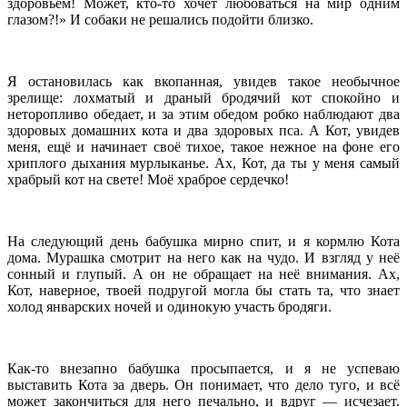
здоровьем! Может, кто-то хочет любоваться на мир одним
глазом?!» И собаки не решались подойти близко.
Я остановилась как вкопанная, увидев такое необычное
зрелище: лохматый и драный бродячий кот спокойно и
неторопливо обедает, и за этим обедом робко наблюдают два
здоровых домашних кота и два здоровых пса. А Кот, увидев
меня, ещё и начинает своё тихое, такое нежное на фоне его
хриплого дыхания мурлыканье. Ах, Кот, да ты у меня самый
храбрый кот на свете! Моё храброе сердечко!
На следующий день бабушка мирно спит, и я кормлю Кота
дома. Мурашка смотрит на него как на чудо. И взгляд у неё
сонный и глупый. А он не обращает на неё внимания. Ах,
Кот, наверное, твоей подругой могла бы стать та, что знает
холод январских ночей и одинокую участь бродяги.
Как-то внезапно бабушка просыпается, и я не успеваю
выставить Кота за дверь. Он понимает, что дело туго, и всё
может закончиться для него печально, и вдруг — исчезает.