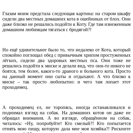
Глазам моим предстала следующая картина: на старом шкафу
сидели два местных домашних кота в ошейниках от блох. Они
даже близко не решались подойти к Коту. Где там изнеженным
домашним любимцам тягаться с бродягой?!
Но ещё удивительнее было то, что недалеко от Кота, который
спокойно поглощал обед с привычным хрипом простуженных
лёгких, сидели два здоровых местных пса. Они тоже не
решались подойти к миске и делали вид, что они-то никого не
боятся, тем более, какого-то драного и больного кота. Просто
на данный момент они сыты и отдыхают. А что близко к
миске – так просто любопытно: и чего там лопает этот
проходимец.
А проходимец ел, не торопясь, иногда останавливался и
поднимал взгляд на собак. На домашних котов он даже не
обращал внимания. А во взгляде, обращённом на собак,
читалось: «Ну, попробуйте! Кто смелый?! Кто попытается
отнять мою пищу, которую дала мне моя хозяйка?! Рискните