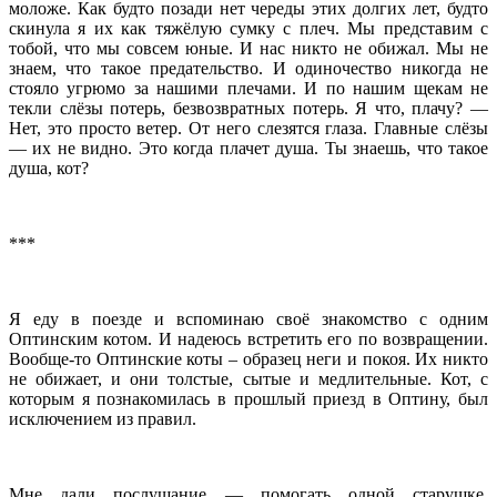
моложе. Как будто позади нет череды этих долгих лет, будто
скинула я их как тяжёлую сумку с плеч. Мы представим с
тобой, что мы совсем юные. И нас никто не обижал. Мы не
знаем, что такое предательство. И одиночество никогда не
стояло угрюмо за нашими плечами. И по нашим щекам не
текли слёзы потерь, безвозвратных потерь. Я что, плачу? —
Нет, это просто ветер. От него слезятся глаза. Главные слёзы
— их не видно. Это когда плачет душа. Ты знаешь, что такое
душа, кот?
***
Я еду в поезде и вспоминаю своё знакомство с одним
Оптинским котом. И надеюсь встретить его по возвращении.
Вообще-то Оптинские коты – образец неги и покоя. Их никто
не обижает, и они толстые, сытые и медлительные. Кот, с
которым я познакомилась в прошлый приезд в Оптину, был
исключением из правил.
Мне дали послушание — помогать одной старушке,