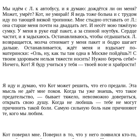
Мы идём с Л. к автобусу, и я думаю: дождётся ли он меня?
Может, умрёт? Кот, не умирай! Я ведь тоже больна и с трудом
иду по тающей вязкой тропинке. Мне стыдно отставать от Л.:
она старше меня почти на двадцать лет. И несёт мою тяжёлую
сумку. У меня в руке ещё пакет, а за спиной ноутбук. Сердце
частит, и я задыхаюсь. Останавливаюсь, чтобы отдышаться. Л.
возвращается, молча отнимает у меня пакет и бодро шагает
дальше. Останавливается, ждёт меня и вздыхает по-
матерински: «Оль, ну, как ты там одна в Москве пойдёшь?! С
твоим здоровьем нельзя тяжести носить! Нужно беречь себя!»
Ничего, Кот! Я буду учиться у тебя — твоей воле и храбрости!
Я иду и думаю, что Кот может решить, что его предали. Эта
мысль не даёт мне покоя. Когда ты уже знаешь, что такое
предательство, — бывает тяжело, невозможно довериться,
открыть свою душу. Когда не любишь — тебе не могут
причинить такой боли. Самую сильную боль нам причиняют
те, кого мы любим.
Кот поверил мне. Поверил в то, что у него появился кто-то,