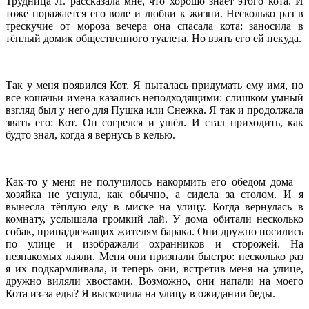
Трудница Л. рассказала мне, что хорошо знает этого кота. И
тоже поражается его воле и любви к жизни. Несколько раз в
трескучие от мороза вечера она спасала кота: заносила в
тёплый домик общественного туалета. Но взять его ей некуда.
Так у меня появился Кот. Я пыталась придумать ему имя, но
все кошачьи имена казались неподходящими: слишком умный
взгляд был у него для Пушка или Снежка. Я так и продолжала
звать его: Кот. Он согрелся и ушёл. И стал приходить, как
будто знал, когда я вернусь в келью.
Как-то у меня не получилось накормить его обедом дома –
хозяйка не уснула, как обычно, а сидела за столом. И я
вынесла тёплую еду в миске на улицу. Когда вернулась в
комнату, услышала громкий лай. У дома обитали несколько
собак, принадлежащих жителям барака. Они дружно носились
по улице и изображали охранников и сторожей. На
незнакомых лаяли. Меня они признали быстро: несколько раз
я их подкармливала, и теперь они, встретив меня на улице,
дружно виляли хвостами. Возможно, они напали на моего
Кота из-за еды? Я выскочила на улицу в ожидании беды.