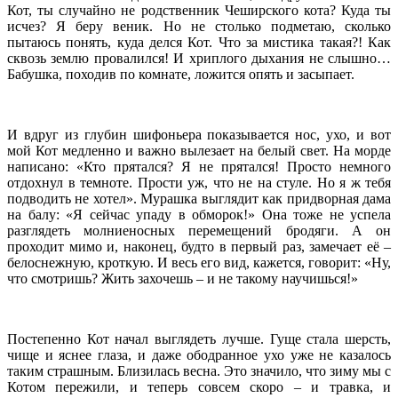
Кот, ты случайно не родственник Чеширского кота? Куда ты
исчез? Я беру веник. Но не столько подметаю, сколько
пытаюсь понять, куда делся Кот. Что за мистика такая?! Как
сквозь землю провалился! И хриплого дыхания не слышно…
Бабушка, походив по комнате, ложится опять и засыпает.
И вдруг из глубин шифоньера показывается нос, ухо, и вот
мой Кот медленно и важно вылезает на белый свет. На морде
написано: «Кто прятался? Я не прятался! Просто немного
отдохнул в темноте. Прости уж, что не на стуле. Но я ж тебя
подводить не хотел». Мурашка выглядит как придворная дама
на балу: «Я сейчас упаду в обморок!» Она тоже не успела
разглядеть молниеносных перемещений бродяги. А он
проходит мимо и, наконец, будто в первый раз, замечает её –
белоснежную, кроткую. И весь его вид, кажется, говорит: «Ну,
что смотришь? Жить захочешь – и не такому научишься!»
Постепенно Кот начал выглядеть лучше. Гуще стала шерсть,
чище и яснее глаза, и даже ободранное ухо уже не казалось
таким страшным. Близилась весна. Это значило, что зиму мы с
Котом пережили, и теперь совсем скоро – и травка, и