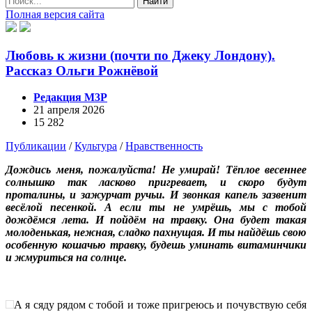
Найти
Полная версия сайта
Любовь к жизни (почти по Джеку Лондону).
Рассказ Ольги Рожнёвой
Редакция М3Р
21 апреля 2026
15 282
Публикации
/
Культура
/
Нравственность
Дождись меня, пожалуйста! Не умирай! Тёплое весеннее
солнышко так ласково пригревает, и скоро будут
проталины, и зажурчат ручьи. И звонкая капель зазвенит
весёлой песенкой. А если ты не умрёшь, мы с тобой
дождёмся лета. И пойдём на травку. Она будет такая
молоденькая, нежная, сладко пахнущая. И ты найдёшь свою
особенную кошачью травку, будешь уминать витаминчики
и жмуриться на солнце.
А я сяду рядом с тобой и тоже пригреюсь и почувствую себя