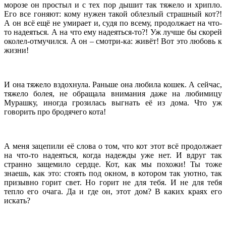
морозе он простыл и с тех пор дышит так тяжело и хрипло.
Его все гоняют: кому нужен такой облезлый страшный кот?!
А он всё ещё не умирает и, судя по всему, продолжает на что-
то надеяться. А на что ему надеяться-то?! Уж лучше бы скорей
околел-отмучился. А он – смотри-ка: живёт! Вот это любовь к
жизни!
И она тяжело вздохнула. Раньше она любила кошек. А сейчас,
тяжело болея, не обращала внимания даже на любимицу
Мурашку, иногда грозилась выгнать её из дома. Что уж
говорить про бродячего кота!
А меня зацепили её слова о том, что кот этот всё продолжает
на что-то надеяться, когда надежды уже нет. И вдруг так
странно защемило сердце. Кот, как мы похожи! Ты тоже
знаешь, как это: стоять под окном, в котором так уютно, так
призывно горит свет. Но горит не для тебя. И не для тебя
тепло его очага. Да и где он, этот дом? В каких краях его
искать?