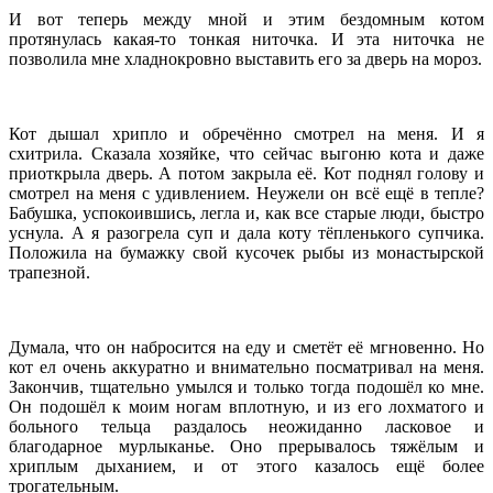
И вот теперь между мной и этим бездомным котом
протянулась какая-то тонкая ниточка. И эта ниточка не
позволила мне хладнокровно выставить его за дверь на мороз.
Кот дышал хрипло и обречённо смотрел на меня. И я
схитрила. Сказала хозяйке, что сейчас выгоню кота и даже
приоткрыла дверь. А потом закрыла её. Кот поднял голову и
смотрел на меня с удивлением. Неужели он всё ещё в тепле?
Бабушка, успокоившись, легла и, как все старые люди, быстро
уснула. А я разогрела суп и дала коту тёпленького супчика.
Положила на бумажку свой кусочек рыбы из монастырской
трапезной.
Думала, что он набросится на еду и сметёт её мгновенно. Но
кот ел очень аккуратно и внимательно посматривал на меня.
Закончив, тщательно умылся и только тогда подошёл ко мне.
Он подошёл к моим ногам вплотную, и из его лохматого и
больного тельца раздалось неожиданно ласковое и
благодарное мурлыканье. Оно прерывалось тяжёлым и
хриплым дыханием, и от этого казалось ещё более
трогательным.