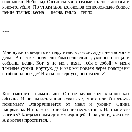
солнышко. Небо над Оптинскими храмами стало высоким и
ярко-голубым. По утрам звон колоколов сопровождало бодрое
пение пташек: весна — весна, тепло – тепло!
***
Мне нужно съездить на пару недель домой: ждут неотложные
дела. Вот уже получено благословение духовного отца и
собраны вещи. Кот, я не могу взять тебя с собой: у меня
тяжёлые сумки, ноутбук, да и как мы поедем через полстраны
с тобой на поезде? И я скоро вернусь, понимаешь?
Кот смотрит внимательно. Он не мурлыкает хрипло как
обычно. И не пытается приласкаться у моих ног. Он что-то
понимает? Отворачивается от меня и уходит. Спина
напряжена. И вид у него необычно несчастный. Или мне это
кажется? Когда мы выходим с трудницей Л. на улицу, кота нет.
А я хотела проститься…