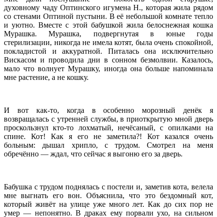
духовному чаду Оптинского игумена Н., которая жила рядом
со стенами Оптиной пустыни. В её небольшой комнате тепло
и уютно. Вместе с этой бабушкой жила белоснежная кошка
Мурашка. Мурашка, подвергнутая в юные годы
стерилизации, никогда не имела котят, была очень спокойной,
покладистой и аккуратной. Питалась она исключительно
Вискасом и проводила дни в сонном безмолвии. Казалось,
мало что волнует Мурашку, иногда она больше напоминала
мне растение, а не кошку.
И вот как-то, когда в особенно морозный денёк я
возвращалась с утренней службы, в приоткрытую мной дверь
проскользнул кто-то лохматый, нечёсаный, с опилками на
спине. Кот! Как я его не заметила?! Кот казался очень
больным: дышал хрипло, с трудом. Смотрел на меня
обречённо — ждал, что сейчас я выгоню его за дверь.
Бабушка с трудом поднялась с постели и, заметив кота, велела
мне выгнать его вон. Объяснила, что это бездомный кот,
который живёт на улице уже много лет. Как до сих пор не
умер — непонятно. В драках ему порвали ухо, на сильном