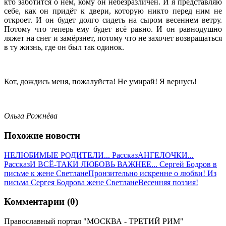
кто заботится о нём, кому он небезразличен. И я представляю
себе, как он придёт к двери, которую никто перед ним не
откроет. И он будет долго сидеть на сыром весеннем ветру.
Потому что теперь ему будет всё равно. И он равнодушно
ляжет на снег и замёрзнет, потому что не захочет возвращаться
в ту жизнь, где он был так одинок.
Кот, дождись меня, пожалуйста! Не умирай! Я вернусь!
Ольга Рожнёва
Похожие новости
НЕЛЮБИМЫЕ РОДИТЕЛИ... Рассказ
АНГЕЛОЧКИ...
Рассказ
И ВСЁ-ТАКИ ЛЮБОВЬ ВАЖНЕЕ... Сергей Бодров в
письме к жене Светлане
Пронзительно искренне о любви! Из
письма Сергея Бодрова жене Светлане
Весенняя поэзия!
Комментарии (0)
Православный портал "МОСКВА - ТРЕТИЙ РИМ"