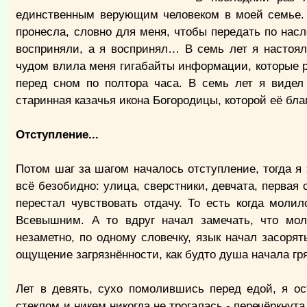
единственным верующим человеком в моей семье. 
пронесла, словно для меня, чтобы передать по насл
восприняли, а я воспринял… В семь лет я настоял
чудом влила меня гигабайты информации, которые ра
перед сном по полтора часа. В семь лет я видел
старинная казачья икона Богородицы, которой её бл
Отступление...
Потом шаг за шагом началось отступление, тогда я 
всё безобидно: улица, сверстники, девчата, первая
перестал чувствовать отдачу. То есть когда моли
Всевышним. А то вдруг начал замечать, что моли
незаметно, по одному словечку, язык начал засоря
ощущение загрязнённости, как будто душа начала гря
Лет в девять, сухо помолившись перед едой, я ос
стеклом и никем никогда не трогалась - перечёркнут