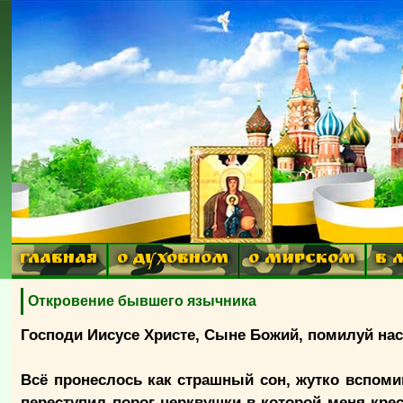
ГЛАВНАЯ
О ДУХОВНОМ
О МИРСКОМ
В 
Откровение бывшего язычника
Господи Иисусе Христе, Сыне Божий, помилуй на
Всё пронеслось как страшный сон, жутко вспомин
переступил порог церквушки в которой меня крест