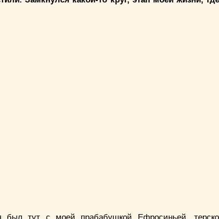
 был тут с моей прабабушкой Ефросиньей, терской