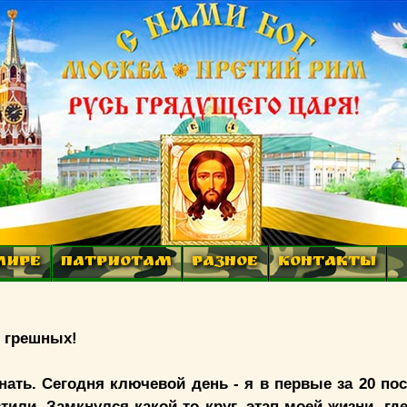
МИРЕ
ПАТРИОТАМ
РАЗНОЕ
КОНТАКТЫ
с грешных!
ать. Сегодня ключевой день - я в первые за 20 по
или. Замкнулся какой-то круг, этап моей жизни, где