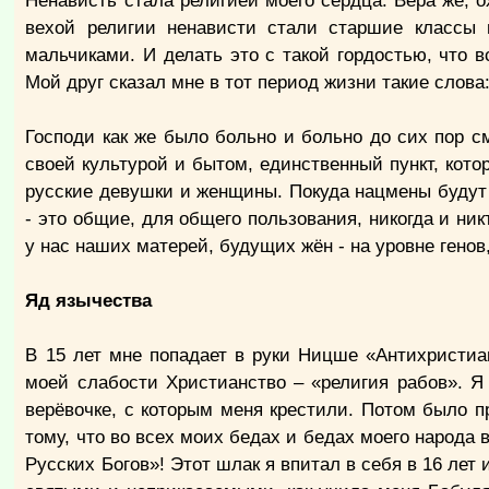
Ненависть стала религией моего сердца. Вера же, 
вехой религии ненависти стали старшие классы 
мальчиками. И делать это с такой гордостью, что в
Мой друг сказал мне в тот период жизни такие слов
Господи как же было больно и больно до сих пор с
своей культурой и бытом, единственный пункт, кото
русские девушки и женщины. Покуда нацмены будут 
- это общие, для общего пользования, никогда и ник
у нас наших матерей, будущих жён - на уровне генов
Яд язычества
В 15 лет мне попадает в руки Ницше «Антихристиа
моей слабости Христианство – «религия рабов». Я 
верёвочке, с которым меня крестили. Потом было пр
тому, что во всех моих бедах и бедах моего народа
Русских Богов»! Этот шлак я впитал в себя в 16 лет