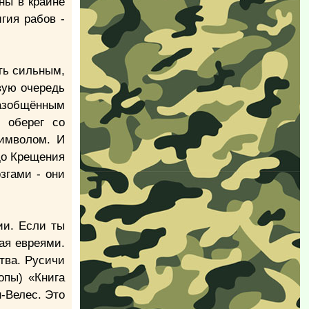
ны в крайне
гия рабов -
ать сильным,
вую очередь
разобщённым
 оберег со
символом. И
до Крещения
згами - они
ии. Если ты
ая евреями.
тва. Русичи
опы) «Книга
-Велес. Это