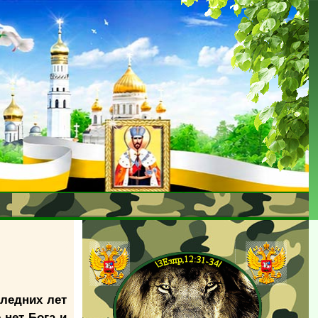
следних лет
 нет Бога и