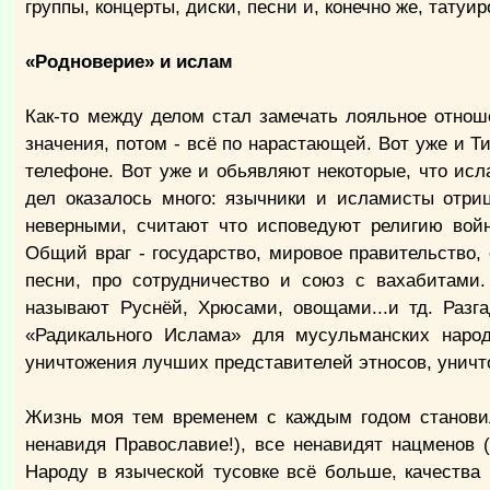
группы, концерты, диски, песни и, конечно же, татуи
«Родноверие» и ислам
Как-то между делом стал замечать лояльное отно
значения, потом - всё по нарастающей. Вот уже и 
телефоне. Вот уже и обьявляют некоторые, что исл
дел оказалось много: язычники и исламисты отри
неверными, считают что исповедуют религию войн
Общий враг - государство, мировое правительство, 
песни, про сотрудничество и союз с вахабитами
называют Руснёй, Хрюсами, овощами...и тд. Разга
«Радикального Ислама» для мусульманских наро
уничтожения лучших представителей этносов, уничт
Жизнь моя тем временем с каждым годом становил
ненавидя Православие!), все ненавидят нацменов 
Народу в языческой тусовке всё больше, качества 