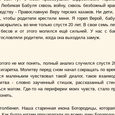
Любимая Бабуля сквозь войну, сквозь безбожный кр
едству - Православную Веру терских казаков. Ни дети,
, чтобы родители крестили меня. Я горел Верой, бабу
скрылись во мне только спустя 20 лет. В свои семь ле
 бесов и от этого молился ещё сильней. У нас с б
агословляли родители, когда она выходила замуж.
этого не мог понять, полный анализ случился спустя 2
 сигаретка. Молитву перед сном начал сокращать по вр
лся маленьким чувствовал такой диалог, такое взаимо
тва - словно заученный стишок, рассказанный стен
ться матом. Где-то на периферии моих чувств, стало п
знеть.
толбенел. Наша старинная икона Богородицы, которая
а. Как будто когтем процарапали по всему лику Богород