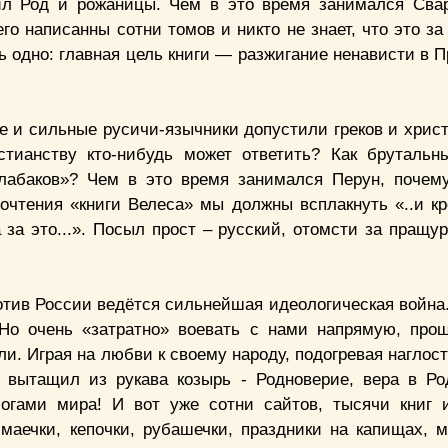
рил Род и рожаницы. Чем в это время занимался Свар
го написанны сотни томов и никто не знает, что это за
ь одно: главная цель книги — разжигание ненависти в 
ые и сильные русичи-язычники допустили греков и хрис
тианству кто-нибудь может ответить? Как брутальн
лабаков»? Чем в это время занимался Перун, почем
очтения «книги Велеса» мы должны всплакнуть «..и к
 за это...». Посыл прост – русский, отомсти за пращу
отив России ведётся сильнейшая идеологическая война.
Но очень «затратно» воевать с нами напрямую, про
. Играя на любви к своему народу, подогревая наглост
 вытащил из рукава козырь - Родноверие, вера в Ро
гами мира! И вот уже сотни сайтов, тысячи книг 
маечки, кепочки, рубашечки, праздники на капищах, 