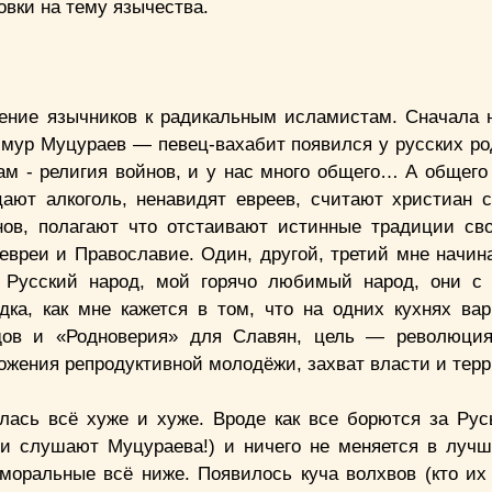
ровки на тему язычества.
шение язычников к радикальным исламистам. Сначала 
Тимур Муцураев — певец-вахабит появился у русских ро
ам - религия войнов, и у нас много общего… А общего
цают алкоголь, ненавидят евреев, считают христиан 
ов, полагают что отстаивают истинные традиции сво
евреи и Православие. Один, другой, третий мне начина
. Русский народ, мой горячо любимый народ, они с
дка, как мне кажется в том, что на одних кухнях ва
дов и «Родноверия» для Славян, цель — революция
ожения репродуктивной молодёжи, захват власти и терр
ась всё хуже и хуже. Вроде как все борются за Рус
(и слушают Муцураева!) и ничего не меняется в лучш
моральные всё ниже. Появилось куча волхвов (кто их 