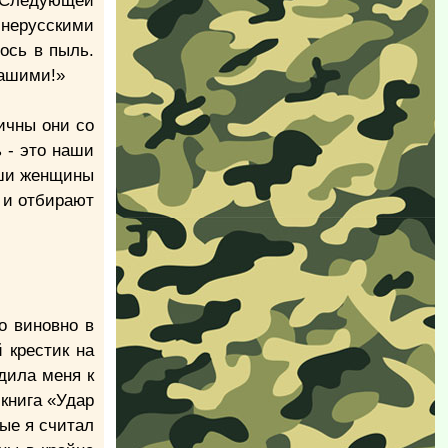
. Следующей
 нерусскими
ось в пыль.
нашими!»
ичны они со
ь - это наши
аши женщины
т и отбирают
о виновно в
 крестик на
дила меня к
 книга «Удар
рые я считал