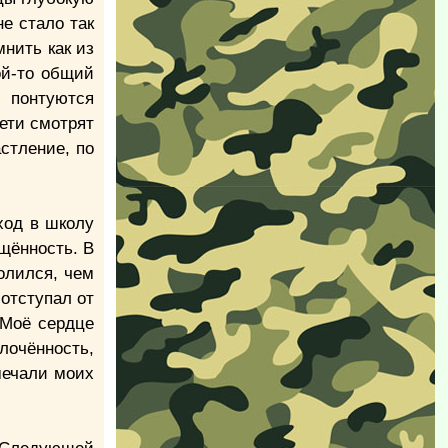
е стало так
мнить как из
ой-то общий
, понтуются
Дети смотрят
астление, по
ход в школу
щённость. В
олился, чем
отступал от
 Моё сердце
плочённость,
мечали моих