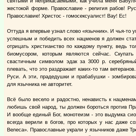
святыми и неприкасаемыми, как учила меня Бабуля
жестокой форме. Православие - религия рабов! Рус
Православие! Христос - гомосексуалист! Вау! Ес!
Оттуда я впервые узнал слово «язычник». И чья-то у
успешным и победить всех нацменов я должен стат
отрицать христианство по каждому пункту, ведь 
биомусором, которым являются сейчас. Скупать
свастичным символом эдак за 3000 р. серебряны
плевать, что это раздражает каких-то там ветерано
Руси. А эти, прадедушки и прабабушки - зомбиро
для язычника не авторитет.
Всё было весело и радостно, ненависть к нацмен
любишь свой народ, ты должен бороться против Пра
И вообще единый Бог, монотеизм - это выдумка си
всегда верили в богов, про которых у нас даже со
Велеса». Православные украли у язычников даже Тр