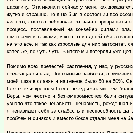
царапину. Эта икона и сейчас у меня, как доказате
жутко и страшно, но я не был в состоянии всё осозн
чистого, святого ребёночка он начал превращаться
процесс, поставленный на конвейер силами зла. 
шмотками и тачками, у кого-то из детей обязательн
на это всё, и так как взрослые для них авторитет, 
капельке, по чуть-чуть. В итоге мы потеряли уже цел
Помимо всех прелестей растления, у нас, у русски
превращался в ад. Постоянные разборки, отжимание 
моей школе славян и нацменов было 50 на 50%. Се
более не искреннем был я перед иконами, тем боль
Веры, чем жёстче и безкомпромисснее были ситуа
узнало что такое ненависть, ненависть, рождённая 
я ненавидел себя за слабость и неспособность дат
проблем и синяков и вместо бокса отдали меня на б