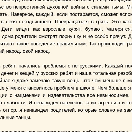
льство непрестанной духовной войны с силами тьмы. Мн
ать. Наверное, каждый, если постарается, сможет вспо
 в себя сегодняшнего. Превращаться в грязь. Это как
Дети видят как взрослые курят, бухают, матерятся
о дома родители смотрят порнушку и не особо прячут. 
считают такое поведение правильным. Так происходит р
ый народ, свой народ.
х ребят, начались проблемы с не русскими. Каждый по
денег и вещей у русских ребят и наша тотальная разоб
йчас я даже замечаю такую вещь, что чем меньше я м
ше у меня становилось проблем в школе. Чем больше я 
ции с нацменами и издевательства всё невыносимее.
из слабости. Я ненавидел нацменов за их агрессию и с
ь отпор, я ненавидел родителей, которые словно не за
альные танцы.