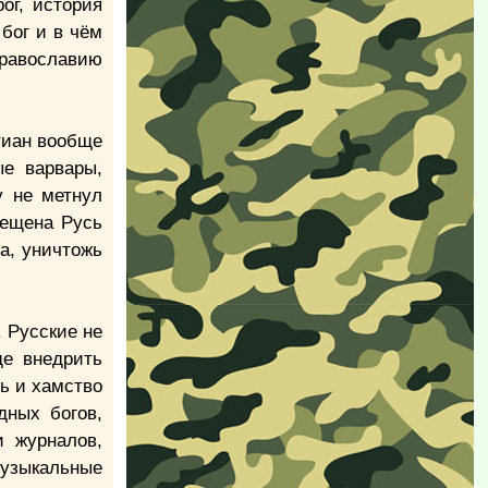
ог, история
 бог и в чём
Православию
тиан вообще
ые варвары,
у не метнул
рещена Русь
ра, уничтожь
 Русские не
ще внедрить
ь и хамство
дных богов,
и журналов,
музыкальные