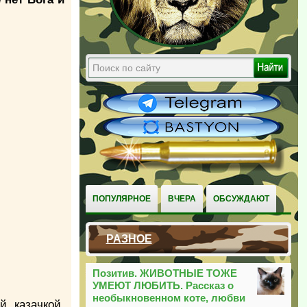
ПОПУЛЯРНОЕ
ВЧЕРА
ОБСУЖДАЮТ
РАЗНОЕ
Позитив. ЖИВОТНЫЕ ТОЖЕ
УМЕЮТ ЛЮБИТЬ. Рассказ о
необыкновенном коте, любви
 казачкой,