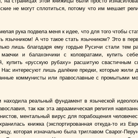
, на страницах этой книжицы были просто изнасилова
ские не могут сплотиться, потому что им мешает рели
мелая рука подвела меня к идее, что для того чтобы ст
ь язычником! А что такое стать язычником? Это в пер
только лишь благодаря ему гордые Русичи стали тем 
 маечки и балахончики с коловратами, купить себе
й, купить «русскую рубаху» расшитую свастичным 
в. Нас интересуют лишь далёкие предки, которые жили 
ванные коммунисты или православные с промытыми мо
ам находила реальный фундамент в языческой идеолог
вославия, так как эта авраамическая религия навязанн
онистов, ментальный вирус для порабощения человечес
хранилась книжка (экспортированная откуда-то из Евр
оицу, которая изначально была триглавом Сварог-Перун