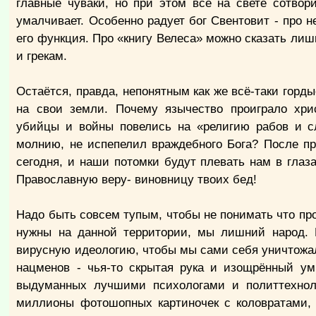
главные чуваки, но при этом всё на свете сотво
умалчивает. Особенно радует бог Свентовит - про не
его функция. Про «книгу Велеса» можно сказать лиш
и грекам.
Остаётся, правда, непонятным как же всё-таки горд
на свои земли. Почему язычество проиграло хрис
убийцы и войны повелись на «религию рабов и с
молнию, не испепелил враждебного Бога? После пр
сегодня, и наши потомки будут плевать нам в глаза
Православную веру- виновницу твоих бед!
Надо быть совсем тупым, чтобы не понимать что пр
нужны на данной территории, мы лишний народ. 
вирусную идеологию, чтобы мы сами себя уничтожали
нацменов - чья-то скрытая рука и изощрённый ум
выдуманных лучшими психологами и политтехноло
миллионы фотошопных картиночек с коловратами, 