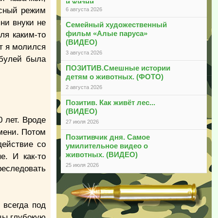
и жизни
асный режим
6 августа 2026
 ни внуки не
Семейный художественный
фильм «Алые паруса»
ля каким-то
(ВИДЕО)
т я молился
3 августа 2026
абулей была
ПОЗИТИВ.Смешные истории
детям о животных. (ФОТО)
2 августа 2026
Позитив. Как живёт лес...
(ВИДЕО)
0 лет. Вроде
27 июля 2026
емени. Потом
Позитивчик дня. Самое
действие со
умилительное видео о
животных. (ВИДЕО)
е. И как-то
25 июля 2026
реследовать
 всегда под
ицы глубокую