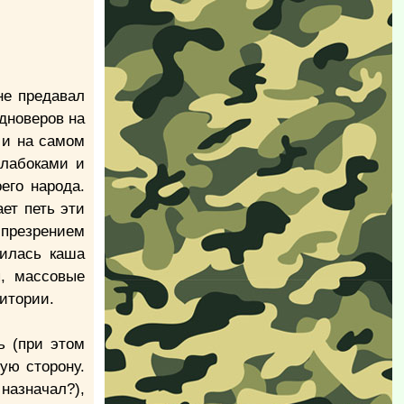
не предавал
дноверов на
 и на самом
слабоками и
его народа.
ет петь эти
 презрением
рилась каша
, массовые
итории.
ь (при этом
ую сторону.
назначал?),