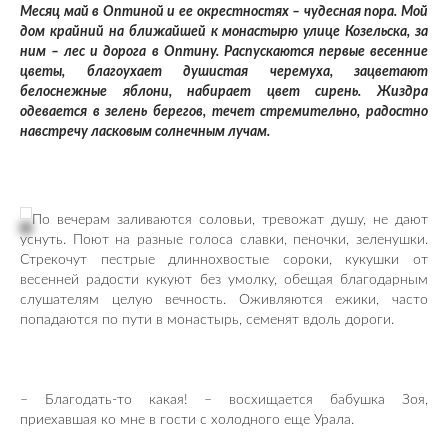
Месяц май в Оптиной и ее окрестностях – чудесная пора. Мой
дом крайний на ближайшей к монастырю улице Козельска, за
ним – лес и дорога в Оптину. Распускаются первые весенние
цветы, благоухает душистая черемуха, зацветают
белоснежные яблони, набирает цвет сирень. Жиздра
одевается в зелень берегов, течет стремительно, радостно
навстречу ласковым солнечным лучам.
По вечерам заливаются соловьи, тревожат душу, не дают
уснуть. Поют на разные голоса славки, пеночки, зеленушки.
Стрекочут пестрые длиннохвостые сороки, кукушки от
весенней радости кукуют без умолку, обещая благодарным
слушателям целую вечность. Оживляются ежики, часто
попадаются по пути в монастырь, семенят вдоль дороги.
– Благодать-то какая! – восхищается бабушка Зоя,
приехавшая ко мне в гости с холодного еще Урала.