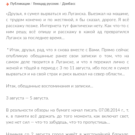
Публикации
/
Геноцид русских
/
Донбасс
«Друзья, я сумел вырваться из Луганска. Выезжал на машине,
с трудом конечно и по жестяной, я бы сказал, дороге. Я всё
расскажу позже. Интернета тут фактически нету. Как что-то с
ним решу, всё опишу и расскажу в какой ад превратился
Луганск за последнее время…
Итак, друзья, рад, что я снова вместе с Вами. Прямо сейчас
опубликую обещанные ранее свои записки о том, что на
самом деле творится в Луганске, и что я пережил лично с
женой и тёщей в период с 3 по 11 августа, ибо после я сумел
вырваться и на свой страх и риск выехал на север области…
Итак, обещанные воспоминания и записки…
3 августа — 5 августа.
В реальности обзоры на бумаге начал писать 07.08.2014 г., т.
к. в памяти всё держать до того момента, как включат свет,
уже нет сил — что-то забудешь, что-то пропустишь…
Начиная со 2 августа город живёт в жесточайшей блокаде.