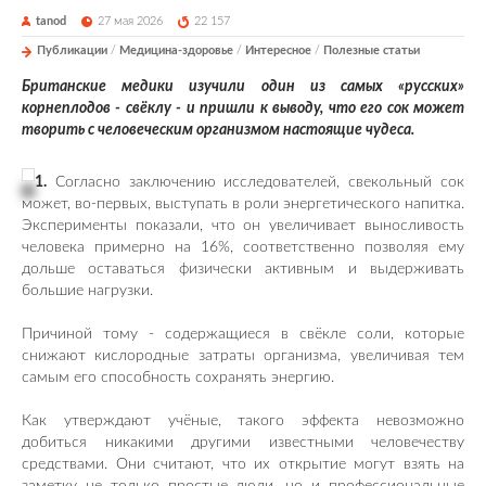
tanod
27 мая 2026
22 157
Публикации
/
Медицина-здоровье
/
Интересное
/
Полезные статьи
Британские медики изучили один из самых «русских»
корнеплодов - свёклу - и пришли к выводу, что его сок может
творить с человеческим организмом настоящие чудеса.
1.
Согласно заключению исследователей, свекольный сок
может, во-первых, выступать в роли энергетического напитка.
Эксперименты показали, что он увеличивает выносливость
человека примерно на 16%, соответственно позволяя ему
дольше оставаться физически активным и выдерживать
большие нагрузки.
Причиной тому - содержащиеся в свёкле соли, которые
снижают кислородные затраты организма, увеличивая тем
самым его способность сохранять энергию.
Как утверждают учёные, такого эффекта невозможно
добиться никакими другими известными человечеству
средствами. Они считают, что их открытие могут взять на
заметку не только простые люди, но и профессиональные