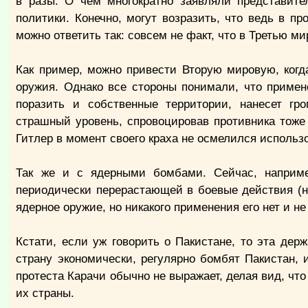
в разы. О чем многократно заявляли представите
политики. Конечно, могут возразить, что ведь в п
можно ответить так: совсем не факт, что в Третью ми
Как пример, можно привести Вторую мировую, когд
оружия. Однако все стороны понимали, что примен
поразить и собственные территории, нанесет г
страшный уровень, спровоцировав противника тоже 
Гитлер в момент своего краха не осмелился использ
Так же и с ядерными бомбами. Сейчас, наприме
периодически перерастающей в боевые действия (
ядерное оружие, но никакого применения его нет и не
Кстати, если уж говорить о Пакистане, то эта дер
страну экономически, регулярно бомбят Пакистан, 
протеста Карачи обычно не выражает, делая вид, что 
их страны.