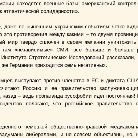
рмании находятся военные базы; американский контрол
к атлантической солидарности».
е, даже по нынешним украинским событиям четко видн
о это противоречия между какими – то двумя провинц
ый мир твердо сплочен в своем желании уничтожить
ая там «независимые» СМИ, все больше и больше р
 Института Стратегических Исследований рассказали, 
й же Германии приходится семь негативных.
немцев выступают против членства в ЕС и диктата СШ
 считают Россию и ее правительство заслуживающи
 назад – ведь пропаганда русофобии идет постоянная! 
ндентов полагают, что российское правительство 
веденного немецкой общественно-правовой медиаком
 задуманы либералами, и не совсем объективны, но, 