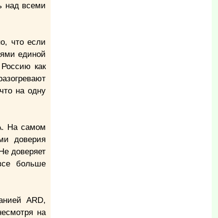
ь над всеми
о, что если
иями единой
 Россию как
азогревают
что на одну
А. На самом
ми доверия
Не доверяет
все больше
панией ARD,
несмотря на