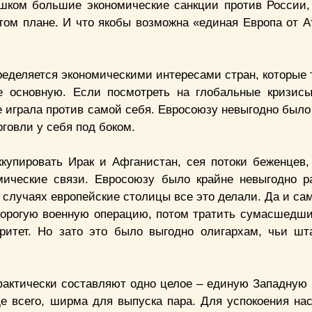
шком большие экономические санкции против России,
том плане. И что якобы возможна «единая Европа от А
пределяется экономическими интересами стран, которые
не основную. Если посмотреть на глобальные кризис
не играла против самой себя. Евросоюзу невыгодно был
говли у себя под боком.
купировать Ирак и Афганистан, сея потоки беженцев, 
мические связи. Евросоюзу было крайне невыгодно р
х случаях европейские столицы все это делали. Да и с
дорогую военную операцию, потом тратить сумасшедши
оритет. Но зато это было выгодно олигархам, чьи шт
фактически составляют одно целое – единую Западную
е всего, ширма для выпуска пара. Для успокоения нас