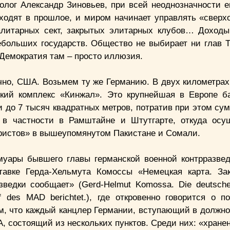
олог Александр Зиновьев, при всей неоднозначности ег
уходят в прошлое, и миром начинает управлять «сверх
алитарных сект, закрытых элитарных клубов… Доход
больших государств. Общество не выбирает ни глав Т
Демократия там – просто иллюзия.
чно, США. Возьмем ту же Германию. В двух километрах 
кий комплекс «Кинжал». Это крупнейшая в Европе б
 до 7 тысяч квадратных метров, потратив при этом сум
 в частности в Рамштайне и Штутгарте, откуда осу
ористов» в вышеупомянутом Пакистане и Сомали.
муары бывшего главы германской военной контрразв
отставке Герда-Хельмута Комоссы «Немецкая карта. За
зведки сообщает» (Gerd-Helmut Komossa. Die deutsche
ef des MAD berichtet.), где откровенно говорится о п
, что каждый канцлер Германии, вступающий в должно
, состоящий из нескольких пунктов. Среди них: «хране