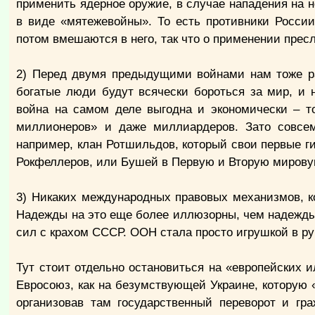
применить ядерное оружие, в случае нападения на 
в виде «мятежевойны». То есть противники России
потом вмешаются в него, так что о применении прес
2) Перед двумя предыдущими войнами нам тоже ра
богатые люди будут всячески бороться за мир, и н
война на самом деле выгодна и экономически – то
миллионеров» и даже миллиардеров. Зато совсе
например, клан Ротшильдов, который свои первые ги
Рокфеллеров, или Бушей в Первую и Вторую мировую
3) Никаких международных правовых механизмов, к
Надежды на это еще более иллюзорны, чем надежды 
сил с крахом СССР. ООН стала просто игрушкой в ру
Тут стоит отдельно остановиться на «европейских 
Евросоюз, как на безумствующей Украине, которую 
организовав там государственный переворот и гр