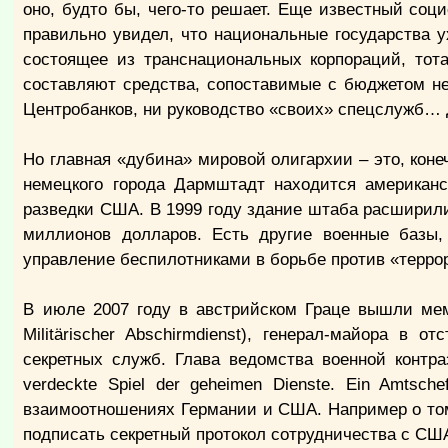
оно, будто бы, чего-то решает. Еще известный соци
правильно увидел, что национальные государства 
состоящее из транснациональных корпораций, тот
составляют средства, сопоставимые с бюджетом не
Центробанков, ни руководство «своих» спецслужб… 
Но главная «дубина» мировой олигархии – это, коне
немецкого города Дармштадт находится американс
разведки США. В 1999 году здание штаба расширили
миллионов долларов. Есть другие военные базы,
управление беспилотниками в борьбе против «терр
В июле 2007 году в австрийском Граце вышли ме
Militärischer Abschirmdienst), генерал-майора в 
секретных служб. Глава ведомства военной контра
verdeckte Spiel der geheimen Dienste. Ein Amtsch
взаимоотношениях Германии и США. Например о том
подписать секретный протокол сотрудничества с США