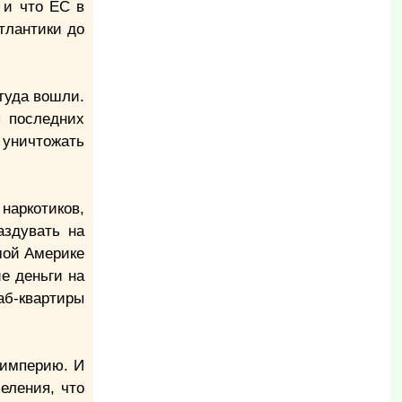
 и что ЕС в
тлантики до
 туда вошли.
ы последних
о уничтожать
наркотиков,
аздувать на
амой Америке
е деньги на
аб-квартиры
 империю. И
еления, что