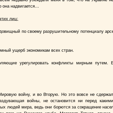
то она надвигается…
этих лиц:
чудовищный по своему разрушительному потенциалу арс
ромный ущерб экономикам всех стран.
оляющие урегулировать конфликты мирным путем. Е
ировую войну, и во Вторую. Но это вовсе не сдерж
раздувающая войны, не остановится ни перед каким
ных людей мира, ведь они борются за сокращение насе