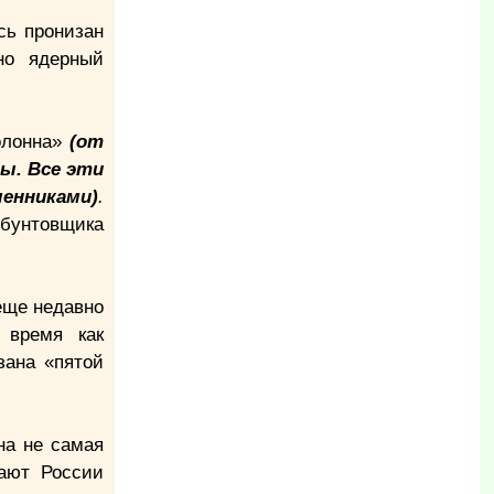
есь пронизан
но ядерный
колонна»
(от
ы. Все эти
енниками)
.
 бунтовщика
еще недавно
 время как
зана «пятой
на не самая
шают России