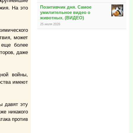
 крупнейшие
Позитивчик дня. Самое
жия. На это
умилительное видео о
животных. (ВИДЕО)
25 июля 2026
химического
твия, может
 еще более
торов, даже
ной войны,
рства имеют
ы давят эту
же никакого
атака против