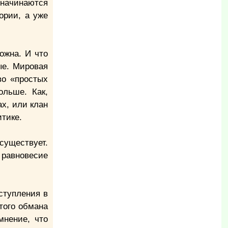
 начинаются
ории, а уже
ожна. И что
ые. Мировая
во «простых
льше. Как,
х, или клан
тике.
существует.
 равновесие
ступления в
того обмана
мнение, что