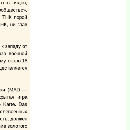
о взглядов,
ообщество»,
ы ТНК порой
НК, ни глав
к западу от
аза военной
му около 18
ществляется
едки (MAD —
крытая игра
 Karte. Das
ослевоенных
сть, должен
ние золотого