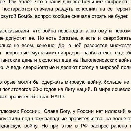
нее. Тем более, что в наши дни все большие конфликты
 постараются сначала раздуть конфликт на ее террит
ловутой Бомбы вопрос вообще сначала стоять не будет.
ссказывали, что война невыгодна, а потому и невозм
е допустят ее. Но есть богатые, а есть и сверхбогат
лько не всем, конечно. Да, в ней разорятся множест
м непростые мультимиллиардеры разбогатеют еще бо
гантские деньги сколотил еще на Наполеоновских война
. А ведь сверхбогатые и делают погоду в мировой поли
оторые могли бы сдержать мировую войну, больше не 
политологов 30-х годов на Лигу наций. В мире исчезло
ках правителей стран НАТО.
иллюзиях России». Слава Богу, у России нет иллюзий в
«пустили под нож» западные правительства, на волне э
ажданскую войну. Но при этом в РФ распространено 