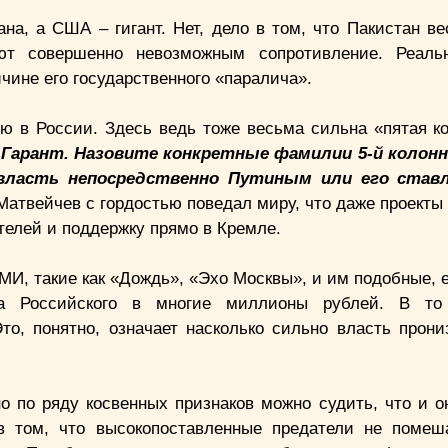
ана, а США – гигант. Нет, дело в том, что Пакистан в
ают совершенно невозможным сопротивление. Реаль
чине его государственного «паралича».
ию в России. Здесь ведь тоже весьма сильна «пятая 
м Гарант. Назовите конкретные фамилии 5-й колонн
власть непосредственно Путиным или его ставл
Матвейчев с гордостью поведал миру, что даже проекты
телей и поддержку прямо в Кремле.
МИ, такие как «Дождь», «Эхо Москвы», и им подобные, 
ва Российского в многие миллионы рублей. В то
о, понятно, означает насколько сильно власть прони
о по ряду косвенных признаков можно судить, что и о
 в том, что высокопоставленные предатели не поме