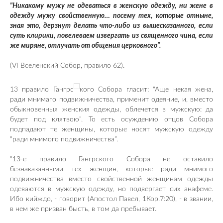
"Никакому мужу не одеваться в женскую одежду, ни жене в
одежду мужу свойственную… посему тех, которые отныне,
зная это, дерзнут делать что-либо из вышесказанного, если
суть клирики, повелеваем извергать из священного чина, если
же миряне, отлучать от общения церковного”.
(VI Вселенский Собор, правило 62).
13 правило Гангрс
кого Собора гласит: "Аще некая жена,
ради мнимаго подвижничества, применит одеяние, и, вместо
обыкновенныя женския одежды, облечется в мужскую: да
будет под клятвою”. То есть осуждению отцов Собора
подпадают те женщины, которые носят мужскую одежду
"ради мнимого подвижничества”.
"13-е правило Гангрского Собора не оставило
безнаказанными тех женщин, которые ради мнимого
подвижничества вместо свойственной женщинам одежды
одеваются в мужскую одежду, но подвергает сих анафеме.
Ибо кийждо, - говорит (Апостол Павел, 1Кор.7:20), - в звании,
в нем же призван бысть, в том да пребывает.