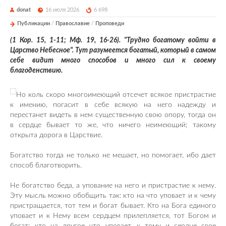
donat
16 июля 2026
6 698
Публикации
/
Православие
/
Проповеди
(1 Кор. 15, 1-11; Мф. 19, 16-26). "Трудно богатому войти в
Царство Небесное". Тут разумеется богатый, который в самом
себе видит много способов и много сил к своему
благоденствию.
Но коль скоро многоимеющий отсечет всякое пристрастие
к имению, погасит в себе всякую на него надежду и
перестанет видеть в нем существенную свою опору, тогда он
в сердце бывает то же, что ничего неимеющий; такому
открыта дорога в Царствие.
Богатство тогда не только не мешает, но помогает, ибо дает
способ благотворить.
Не богатство беда, а упование на него и пристрастие к нему.
Эту мысль можно обобщить так: кто на что уповает и к чему
пристращается, тот тем и богат бывает. Кто на Бога единого
уповает и к Нему всем сердцем прилепляется, тот Богом и
богат; кто на другое что уповает, к тому и сердце свое