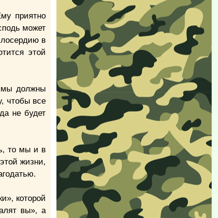
Ему приятно
осподь может
милосердию в
отится этой
у мы должны
, чтобы все
да не будет
, то мы и в
этой жизни,
агодатью.
и», которой
алят вы», а