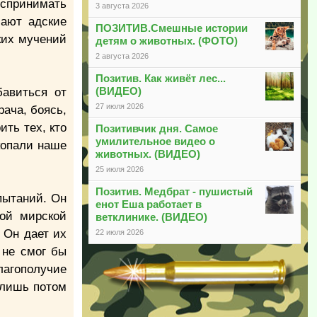
оспринимать
3 августа 2026
шают адские
ПОЗИТИВ.Смешные истории
ких мучений
детям о животных. (ФОТО)
2 августа 2026
Позитив. Как живёт лес...
(ВИДЕО)
бавиться от
27 июля 2026
рача, боясь,
ить тех, кто
Позитивчик дня. Самое
умилительное видео о
копали наше
животных. (ВИДЕО)
25 июля 2026
Позитив. Медбрат - пушистый
пытаний. Он
енот Еша работает в
ой мирской
ветклинике. (ВИДЕО)
 Он дает их
22 июля 2026
 не смог бы
лагополучие
 лишь потом