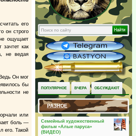
считать его
о он строго
 не ощущает
 зачтет как
а, не ведая
 Ведь Он мог
оявилось бы
ПОПУЛЯРНОЕ
ВЧЕРА
ОБСУЖДАЮТ
ельности не
РАЗНОЕ
горчали или
Семейный художественный
вает боль —
фильм «Алые паруса»
л его. Такой
(ВИДЕО)