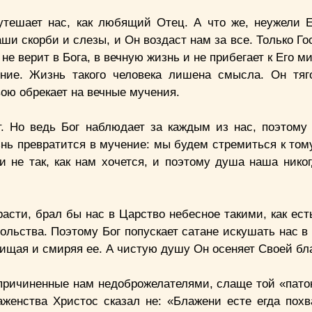
 утешает нас, как любящий Отец. А что же, неужели 
аши скорби и слезы, и Он воздаст нам за все. Только Г
не верит в Бога, в вечную жизнь и не прибегает к Его 
ние. Жизнь такого человека лишена смысла. Он тяг
ою обрекает на вечные мучения.
. Но ведь Бог наблюдает за каждым из нас, поэтом
нь превратится в мучение: мы будем стремиться к тому
 не так, как нам хочется, и поэтому душа наша никог
сти, брал бы нас в Царство небесное такими, как есть
льства. Поэтому Бог попускает сатане искушать нас в 
ищая и смиряя ее. А чистую душу Он осеняет Своей бл
причиненные нам недоброжелателями, слаще той «паток
женства Христос сказал не: «Блажени есте егда похв