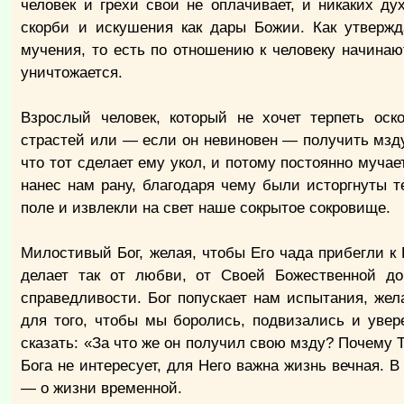
человек и грехи свои не оплачивает, и никаких д
скорби и искушения как дары Божии. Как утвержд
мучения, то есть по отношению к человеку начинаю
уничтожается.
Взрослый человек, который не хочет терпеть ос
страстей или — если он невиновен — получить мзду,
что тот сделает ему укол, и потому постоянно муча
нанес нам рану, благодаря чему были исторгнуты 
поле и извлекли на свет наше сокрытое сокровище.
Милостивый Бог, желая, чтобы Его чада прибегли 
делает так от любви, от Своей Божественной д
справедливости. Бог попускает нам испытания, жел
для того, чтобы мы боролись, подвизались и увер
сказать: «За что же он получил свою мзду? Почему 
Бога не интересует, для Него важна жизнь вечная.
— о жизни временной.