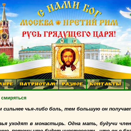
МИРЕ
ПАТРИОТАМ
РАЗНОЕ
КОНТАКТЫ
 смиряться
м сильнее чья-либо боль, тем большую он получает
вья уходят в монастырь. Одна мать, будучи член
енно, потому что будет чувствовать, что он в бе