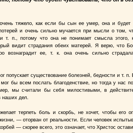
 очень тяжело, как если бы сын ее умер, она и будет 
отерей и очень сильно мучается при мысли о том, чт
 и т. п., потому что она не понимает смысла этого,
орый видит страдания обеих матерей. Я верю, что Бог
 вознаградит ее, т. к. она очень сильно страдал
г попускает существование болезней, бедности и т. п.
мог бы всем послать благоденствие, но тогда у нас п
мер, мы считали бы себя милостивыми, в действит
з наших дел.
желает терпеть боль и скорбь, не хочет, чтобы его о
 жизни, — оторван от реальности. Если человек испыты
корбей — скорее всего, это означает, что Христос остави