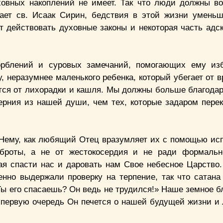
уховных накоплений не имеет. Так что люди должны в
ает св. Исаак Сирин, бедствия в этой жизни умень
т действовать духовные законы и некоторая часть адс
корблений и суровых замечаний, помогающих ему из
 неразумнее маленького ребенка, который убегает от в
ется от лихорадки и кашля. Мы должны больше благодар
терния из нашей души, чем тех, которые задаром пере
к Нему, как любящий Отец вразумляет их с помощью ис
оброты, а не от жестокосердия и не ради формальн
ая спасти нас и даровать нам Свое небесное Царство.
енно выдержали проверку на терпение, так что сатана
Ты его спасаешь? Он ведь не трудился!» Наше земное б
 В первую очередь Он печется о нашей будущей жизни и