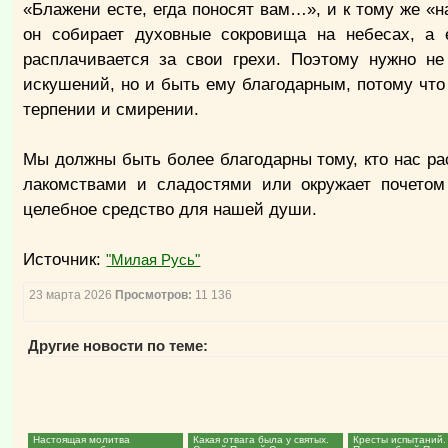
«Блажени есте, егда поносят вам…», и к тому же «
он собирает духовные сокровища на небесах, а 
расплачивается за свои грехи. Поэтому нужно не
искушений, но и быть ему благодарным, потому что
терпении и смирении.
Мы должны быть более благодарны тому, кто нас рас
лакомствами и сладостями или окружает почето
целебное средство для нашей души.
Источник:
"Милая Русь"
23 марта 2026
Просмотров:
11 136
Другие новости по теме:
Настоящая молитва
Какая отвага была у святых.
Кресты испытаний.