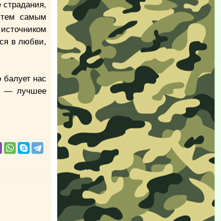
 страдания,
о тем самым
 источником
ся в любви,
 балует нас
и — лучшее