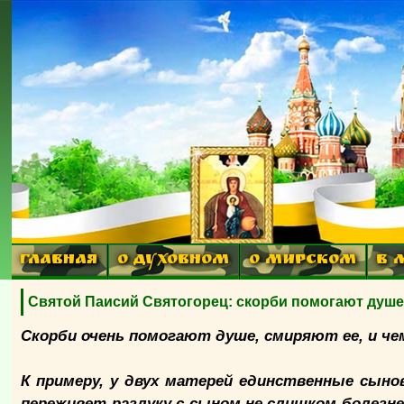
ГЛАВНАЯ
О ДУХОВНОМ
О МИРСКОМ
В 
Святой Паисий Святогорец: скорби помогают душе
Скорби очень помогают душе, смиряют ее, и че
К примеру, у двух матерей единственные сыно
переживет разлуку с сыном не слишком болезн