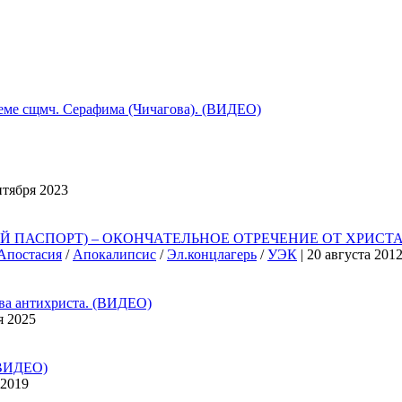
 сщмч. Серафима (Чичагова). (ВИДЕО)
нтября 2023
ПАСПОРТ) – ОКОНЧАТЕЛЬНОЕ ОТРЕЧЕНИЕ ОТ ХРИСТА,
Апостасия
/
Апокалипсис
/
Эл.концлагерь
/
УЭК
| 20 августа 201
 антихриста. (ВИДЕО)
я 2025
ВИДЕО)
 2019