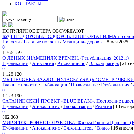
КОНТАКТЫ
ПОПУЛЯРНОЕ
ВЧЕРА
ОБСУЖДАЮТ
БУДЬТЕ ЗДОРОВЫ... ОЗДОРОВЛЕНИЕ ОРГАНИЗМА по системе
Новости
/
Главные новости
/
Медицина-здоровье
| 8 мая 2025
0
1 766 559
О ЯВНЫХ ЗНАМЕНИЯХ ВРЕМЕН. (Републикация, 2012 г.)
Публикации
/
Апостасия
/
Апокалипсис
/
Эл.концлагерь
| 21 се
0
1 128 120
МЫШЕЛОВКА ЗАХЛОПНУЛАСЬ? УЭК (БИОМЕТРИЧЕСКИЙ 
Главные новости
/
Публикации
/
Православие
/
Глобализация
/
0
1 123 190
САТАНИНСКИЙ ПРОЕКТ «BLUE BEAM». Построение царства
Публикации
/
Апокалипсис
/
Глобализация
/
Религия
| 18 ноябр
0
882 368
МИР ЭЛЕКТРОННОГО РАБСТВА. Фильм Галины Царёвой. (
Публикации
/
Апокалипсис
/
Эл.концлагерь
/
Видео
| 16 апреля
0