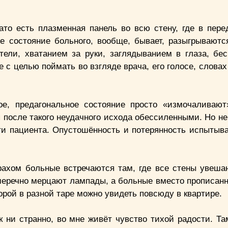
зато есть плазменная панель во всю стену, где в пере
е состояние больного, вообще, бывает, разыгрываютс
тели, хватанием за руки, заглядыванием в глаза, бе
с целью поймать во взгляде врача, его голосе, словах
ое, предагональное состояние просто «измочаливаю
после такого неудачного исхода обессиленными. Но не 
ти пациента. Опустошённость и потерянность испытыва
трахом больные встречаются там, где все стены увеша
умеречно мерцают лампады, а больные вместо прописан
орой в разной таре можно увидеть повсюду в квартире.
к ни странно, во мне живёт чувство тихой радости. Та