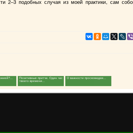
яти 2–3 подобных случая из моей практики, сам собо
ожией?...
Позитивные притчи. Один час
О важности проскомидии...
твоего времени...