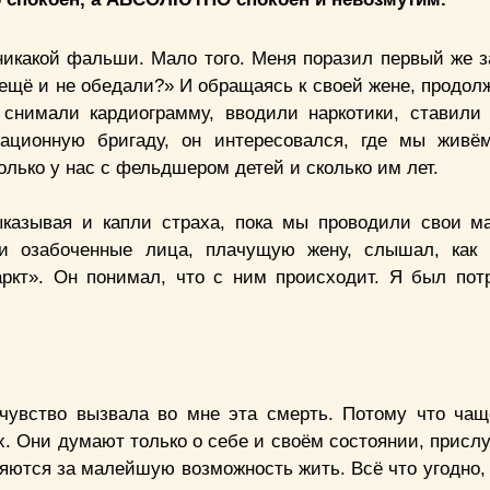
 никакой фальши. Мало того. Меня поразил первый же 
 ещё и не обедали?» И обращаясь к своей жене, продол
снимали кардиограмму, вводили наркотики, ставили 
ационную бригаду, он интересовался, где мы живём
лько у нас с фельдшером детей и сколько им лет.
ыказывая и капли страха, пока мы проводили свои м
ши озабоченные лица, плачущую жену, слышал, как 
ркт». Он понимал, что с ним происходит. Я был пот
чувство вызвала во мне эта смерть. Потому что чащ
х. Они думают только о себе и своём состоянии, присл
ляются за малейшую возможность жить. Всё что угодно,