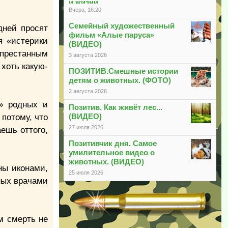
и жизни
Вчера, 16:20
Семейный художественный
дней просят
фильм «Алые паруса»
я «истерики
(ВИДЕО)
спрестанным
3 августа 2026
 хоть какую-
ПОЗИТИВ.Смешные истории
детям о животных. (ФОТО)
2 августа 2026
т» родных и
Позитив. Как живёт лес...
(ВИДЕО)
потому, что
27 июля 2026
ешь оттого,
Позитивчик дня. Самое
умилительное видео о
животных. (ВИДЕО)
ны иконами,
25 июля 2026
ных врачами
м смерть не