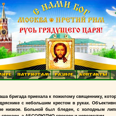
МИРЕ
ПАТРИОТАМ
РАЗНОЕ
КОНТАКТЫ
аша бригада приехала к пожилому священнику, кото
одряснике с небольшим крестом в руках. Объектив
не низкое. Больной был бледен, с холодным лип
о спокоен, а АБСОЛЮТНО спокоен и невозмутим.