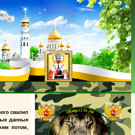
рого свалил
ные данные
ким потом,