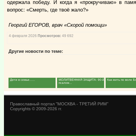
одержала победу. И когда я «прокручиваю» в пам
вопрос: «Смерть, где твоё жало?»
Георгий ЕГОРОВ, врач «Скорой помощи»
4 февраля 2026
Просмотров:
49 692
Другие новости по теме:
Дети в семье......
МОЛИТВЕННАЯ ЗАЩИТА: 90-й
Как жить по воле Б
псалом...
Православный портал "МОСКВА - ТРЕТИЙ РИМ"
Copyrights © 2009-2026 гг.