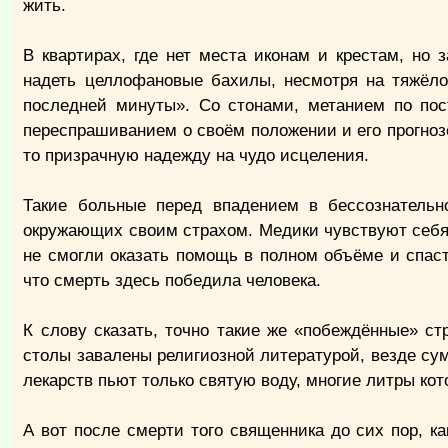
жить.
В квартирах, где нет места иконам и крестам, но 
надеть целлофановые бахилы, несмотря на тяжёло
последней минуты». Со стонами, метанием по пос
переспрашиванием о своём положении и его прогнозе 
то призрачную надежду на чудо исцеления.
Такие больные перед впадением в бессознательн
окружающих своим страхом. Медики чувствуют себя 
не смогли оказать помощь в полном объёме и спас
что смерть здесь победила человека.
К слову сказать, точно такие же «побеждённые» с
столы завалены религиозной литературой, везде с
лекарств пьют только святую воду, многие литры кот
А вот после смерти того священника до сих пор, ка