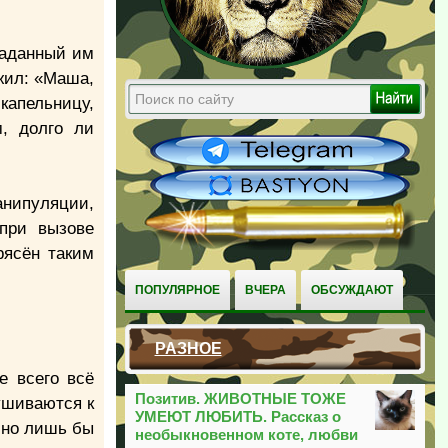
заданный им
жил: «Маша,
капельницу,
, долго ли
анипуляции,
при вызове
рясён таким
ПОПУЛЯРНОЕ
ВЧЕРА
ОБСУЖДАЮТ
РАЗНОЕ
е всего всё
Позитив. ЖИВОТНЫЕ ТОЖЕ
ушиваются к
УМЕЮТ ЛЮБИТЬ. Рассказ о
 но лишь бы
необыкновенном коте, любви