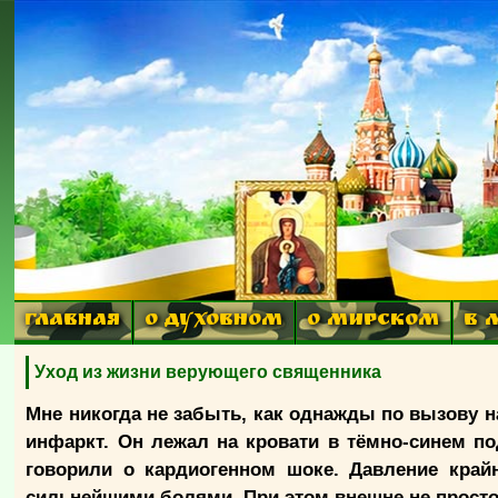
ГЛАВНАЯ
О ДУХОВНОМ
О МИРСКОМ
В 
Уход из жизни верующего священника
Мне никогда не забыть, как однажды по вызову н
инфаркт. Он лежал на кровати в тёмно-синем п
говорили о кардиогенном шоке. Давление край
сильнейшими болями. При этом внешне не прост