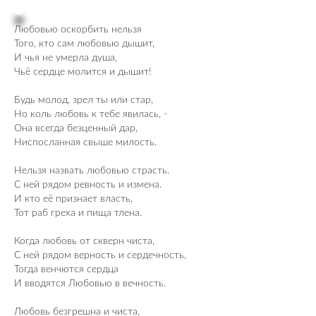
Любовью оскорбить нельзя
Того, кто сам любовью дышит,
И чья не умерла душа,
Чьё сердце молится и дышит!
Будь молод, зрел ты или стар,
Но коль любовь к тебе явилась, -
Она всегда безценный дар,
Ниспосланная свыше милость.
Нельзя назвать любовью страсть.
С ней рядом ревность и измена.
И кто её признает власть,
Тот раб греха и пища тлена.
Когда любовь от скверн чиста,
С ней рядом верность и сердечность,
Тогда венчются сердца
И вводятся Любовью в вечность.
Любовь безгрешна и чиста,