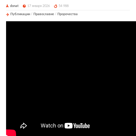
donat
17 января 2026
54 988
Публикации
/
Православие
/
Пророчества