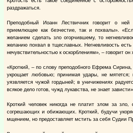
Кротость есть такое соединенное с осторожност
раздражаться.
Преподобный Иоанн Лествичник говорит о ней 
приемлющее как безчестие, так и похвалы». «Есл
желанием сделать зло огорчившему, то негневливо
желанию похвал в тщеславных. Негневливость есть 
нечувствительностью к оскорблениям», – говорит он 
«Кроткий, – по слову преподобного Ефрема Сирина, 
укрощает любовью; принимая удары, не мятется; к
уязвляется чужой гордыней; в уничижениях радуетс
всякое дело готов, чужд лукавства, не знает зависти»
Кроткий человек никогда не платит злом за зло,
согрешающих и обижающих. Кроткий, будучи укоряем
мщением, но предоставляет мстить за себя Судии П