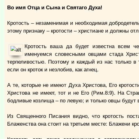
Во имя Отца и Сына и Святаго Духа!
Кротость – незаменимая и необходимая добродетель
этому признаку – кротости – христиане и должны от
Кротость ваша да будет известна всем че
именуемся словесными овцами стада Христо
терпеливостью. Поэтому и каждый из нас только в
если он кроток и незлобив, как агнец.
А те, которые не имеют Духа Христова, Его кротости
Христова не имеет, тот и не Его (Рим.8:9). На Ст
бодливые козлища – по левую; и только овцы будут 
Из Священного Писания видно, что кротость пост
Блаженства она стоит на третьем месте: Блажени кр