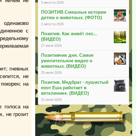
 и ничем не
3 августа 2026
ПОЗИТИВ.Смешные истории
детям о животных. (ФОТО)
 одинаково
2 августа 2026
единенное с
Позитив. Как живёт лес...
предельному
(ВИДЕО)
держиваемая
27 июля 2026
Позитивчик дня. Самое
умилительное видео о
животных. (ВИДЕО)
рит; гневных
25 июля 2026
селится, не
Позитив. Медбрат - пушистый
покорен; на
енот Еша работает в
ветклинике. (ВИДЕО)
22 июля 2026
е голоса на
, не грозит