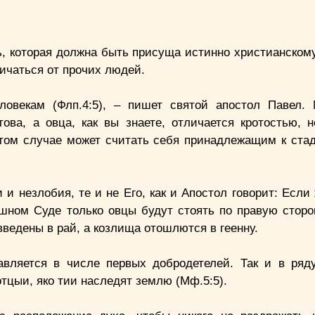
, которая должна быть присуща истинно христианскому
личаться от прочих людей.
ловекам (Флп.4:5), – пишет святой апостол Павел
ва, а овца, как вы знаете, отличается кротостью, 
 том случае может считать себя принадлежащим к стад
 и незлобия, те и не Его, как и Апостол говорит: Если
рашном Суде только овцы будут стоять по правую сторо
введены в рай, а козлища отошлются в геенну.
авляется в числе первых добродетелей. Так и в ряд
отцыи, яко тии наследят землю (Мф.5:5).