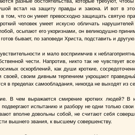
ются разные обстоятельства, которые требуют, чтобы 
ушой встал на защиту правды и закона. И вот в эт
: в том, что он умеет превосходно защищать святую пр
Кроткий человек умеет искусно обличать нарушителей
лобой, осыпают его укоризнами, он великодушно приним
 готов бывает, по заповеди Христа, подставить и другую
 чувствительности и мало восприимчив к неблагоприят
ственной чести. Напротив, никто так не чувствует все
носимых оскорблений, как души кроткие, сосредоточен
ли своей, своим дивным терпением укрощают праведный
ся в пределах самообладания, никогда не выходят из се
ние. В чем выражается смирение кротких людей? В 
 подвергают испытанию и разбору не одни только свои 
ывают вполне довольны собой, не считают себя соверш
ести вышнего звания, к высшему совершенству.