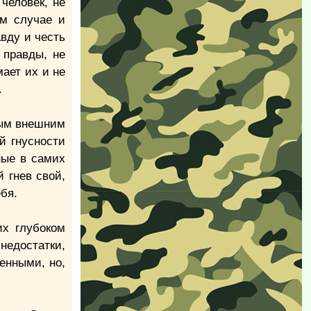
человек, не
ом случае и
авду и честь
 правды, не
ает их и не
.
ным внешним
й гнусности
ные в самих
 гнев свой,
бя.
их глубоком
недостатки,
енными, но,