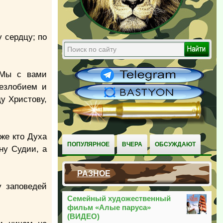
 сердцу; по
. Мы с вами
незлобием и
у Христову,
 же кто Духа
ПОПУЛЯРНОЕ
ВЧЕРА
ОБСУЖДАЮТ
ну Судии, а
РАЗНОЕ
у заповедей
Семейный художественный
фильм «Алые паруса»
(ВИДЕО)