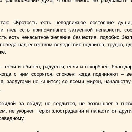
ью расположение духа, чтобы никого не раздражать
так: «Кротость есть неподвижное состояние души,
и гнев есть припоминание затаенной ненависти, со
сть есть ненасытное желание безчестия, подобно без
победа над естеством вследствие подвигов, трудов, о
же.
– если и обижен, радуется; если и оскорблен, благода
огда с ним ссорятся, спокоен; когда подчиняют – ве
я, заслугами не кичится; со всеми мирен, начальству 
.
 обидой за обиду; не сердится, не возвышает в гнев
, не укоряет, терпя злострадания и напасти от других
раведному.