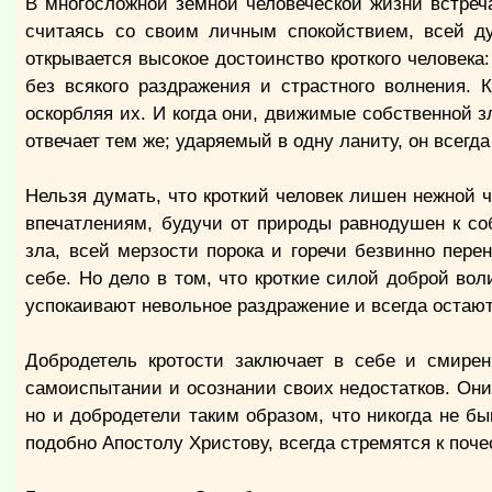
В многосложной земной человеческой жизни встреча
считаясь со своим личным спокойствием, всей д
открывается высокое достоинство кроткого человека
без всякого раздражения и страстного волнения. 
оскорбляя их. И когда они, движимые собственной з
отвечает тем же; ударяемый в одну ланиту, он всегда
Нельзя думать, что кроткий человек лишен нежной
впечатлениям, будучи от природы равнодушен к соб
зла, всей мерзости порока и горечи безвинно пере
себе. Но дело в том, что кроткие силой доброй во
успокаивают невольное раздражение и всегда остают
Добродетель кротости заключает в себе и смире
самоиспытании и осознании своих недостатков. Они
но и добродетели таким образом, что никогда не б
подобно Апостолу Христову, всегда стремятся к поч