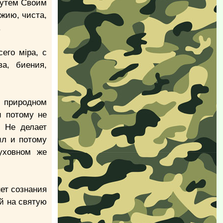
путем Своим
ожию, чиста,
.
его мiра, с
ва, биения,
в природном
и потому не
. Не делает
ил и потому
уховном же
нет сознания
й на святую