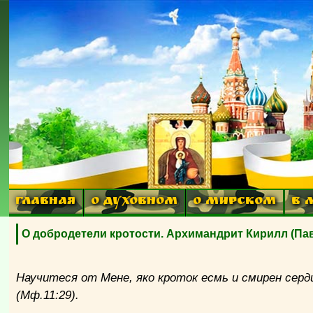
ГЛАВНАЯ
О ДУХОВНОМ
О МИРСКОМ
В 
О добродетели кротости. Архимандрит Кирилл (Па
Научитеся от Мене, яко кроток есмь и смирен сер
(Мф.11:29).