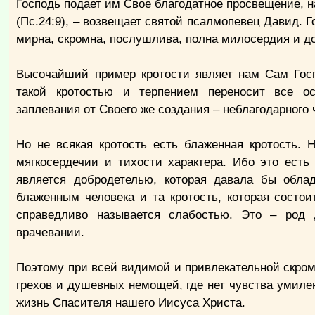
Господь подает им Свое благодатное просвещение, 
(Пс.24:9), – возвещает святой псалмопевец Давид. Г
мирна, скромна, послушлива, полна милосердия и до
Высочайший пример кротости являет нам Сам Госп
такой кротостью и терпением переносит все оск
заплевания от Своего же создания – неблагодарного 
Но не всякая кротость есть блаженная кротость. 
мягкосердечии и тихости характера. Ибо это есть
является добродетелью, которая давала бы обла
блаженным человека и та кротость, которая состо
справедливо называется слабостью. Это – род 
врачевании.
Поэтому при всей видимой и привлекательной скромн
грехов и душевных немощей, где нет чувства умиле
жизнь Спасителя нашего Иисуса Христа.