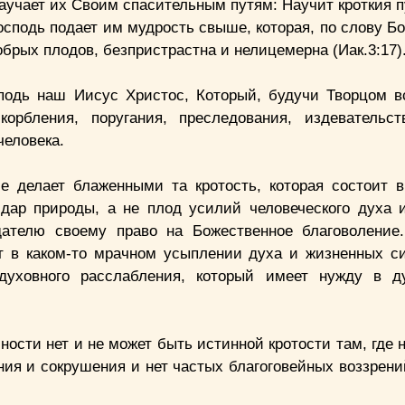
научает их Своим спасительным путям: Научит кроткия 
осподь подает им мудрость свыше, которая, по слову Б
брых плодов, безпристрастна и нелицемерна (Иак.3:17)
одь наш Иисус Христос, Который, будучи Творцом вс
орбления, поругания, преследования, издевательст
человека.
Не делает блаженными та кротость, которая состоит 
 дар природы, а не плод усилий человеческого духа 
дателю своему право на Божественное благоволение
ит в каком-то мрачном усыплении духа и жизненных с
духовного расслабления, который имеет нужду в д
ости нет и не может быть истинной кротости там, где 
ния и сокрушения и нет частых благоговейных воззрени