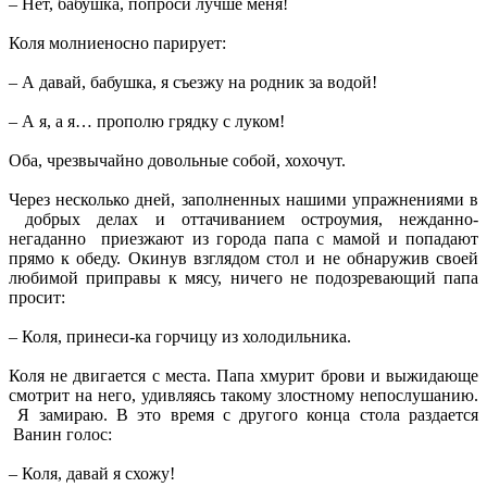
– Нет, бабушка, попроси лучше меня!
Коля молниеносно парирует:
– А давай, бабушка, я съезжу на родник за водой!
– А я, а я… прополю грядку с луком!
Оба, чрезвычайно довольные собой, хохочут.
Через несколько дней, заполненных нашими упражнениями в
добрых делах и оттачиванием остроумия, нежданно-
негаданно приезжают из города папа с мамой и попадают
прямо к обеду. Окинув взглядом стол и не обнаружив своей
любимой приправы к мясу, ничего не подозревающий папа
просит:
– Коля, принеси-ка горчицу из холодильника.
Коля не двигается с места. Папа хмурит брови и выжидающе
смотрит на него, удивляясь такому злостному непослушанию.
Я замираю. В это время с другого конца стола раздается
Ванин голос:
– Коля, давай я схожу!