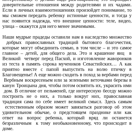
доверительные отношения между родителями и их чадами.
Если в личных взаимоотношениях произойдет понимание, то
мы сможем передать ребенку истинные ценности, и тогда у
нас появится надежда, что внешние ценности: теле, видео,
улица – окажутся для него менее значимыми.
Наши мудрые прадеды оставили нам в наследство множество
добрых православных традиций бытового благочестия,
которые могут объединить семью, в том числе – и это самое
главное – детей, для общего дела. Это и крашение яиц в
Великий четверг перед Пасхой, и изготовление жаворонков
из теста в память сорока мучеников Севастийских… А как
приятно вместе с папой выпустить на волю птичку в
Благовещенье! А еще можно сходить в поход за вербами перед
Вербным воскресеньем или за зелеными веточками березы в
канун Троицына дня, чтобы потом освятить их, украсить ими
дом. В отличие от пельменей, где интересную беседу можно
построить не о них, а только вокруг них, православная
традиция сама по себе имеет великий смысл. Здесь самым
естественным образом может завязаться разговор об этом
удивительном обычае, о предстоящем празднике или как
ответ на вопрос ребенка, который вряд ли останется
безразличным к тому необыкновенному, что происходит в
доме.