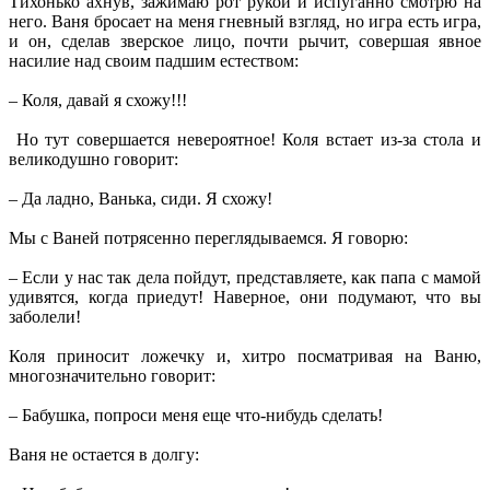
Тихонько ахнув, зажимаю рот рукой и испуганно смотрю на
него. Ваня бросает на меня гневный взгляд, но игра есть игра,
и он, сделав зверское лицо, почти рычит, совершая явное
насилие над своим падшим естеством:
– Коля, давай я схожу!!!
Но тут совершается невероятное! Коля встает из-за стола и
великодушно говорит:
– Да ладно, Ванька, сиди. Я схожу!
Мы с Ваней потрясенно переглядываемся. Я говорю:
– Если у нас так дела пойдут, представляете, как папа с мамой
удивятся, когда приедут! Наверное, они подумают, что вы
заболели!
Коля приносит ложечку и, хитро посматривая на Ваню,
многозначительно говорит:
– Бабушка, попроси меня еще что-нибудь сделать!
Ваня не остается в долгу: