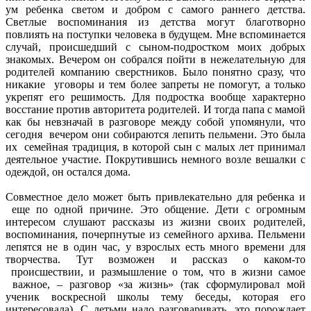
ум ребенка светом и добром с самого раннего детства.
Светлые воспоминания из детства могут благотворно
повлиять на поступки человека в будущем. Мне вспоминается
случай, происшедший с сыном-подростком моих добрых
знакомых. Вечером он собрался пойти в нежелательную для
родителей компанию сверстников. Было понятно сразу, что
никакие уговоры и тем более запреты не помогут, а только
укрепят его решимость. Для подростка вообще характерно
восстание против авторитета родителей. И тогда папа с мамой
как бы невзначай в разговоре между собой упомянули, что
сегодня вечером они собираются лепить пельмени. Это была
их семейная традиция, в которой сын с малых лет принимал
деятельное участие. Покрутившись немного возле вешалки с
одеждой, он остался дома.
Совместное дело может быть привлекательно для ребенка и
еще по одной причине. Это общение. Дети с огромным
интересом слушают рассказы из жизни своих родителей,
воспоминания, почерпнутые из семейного архива. Пельмени
лепятся не в один час, у взрослых есть много времени для
творчества. Тут возможен и рассказ о каком-то
происшествии, и размышление о том, что в жизни самое
важное, – разговор «за жизнь» (так сформулировал мой
ученик воскресной школы тему беседы, которая его
интересовала). С детьми надо разговаривать, это порождает