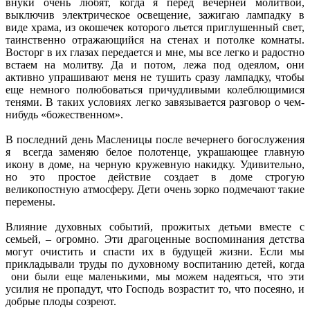
внуки очень любят, когда я перед вечерней молитвой,
выключив электрическое освещение, зажигаю лампадку в
виде храма, из окошечек которого льется приглушенный свет,
таинственно отражающийся на стенах и потолке комнаты.
Восторг в их глазах передается и мне, мы все легко и радостно
встаем на молитву. Да и потом, лежа под одеялом, они
активно упрашивают меня не тушить сразу лампадку, чтобы
еще немного полюбоваться причудливыми колеблющимися
тенями. В таких условиях легко завязывается разговор о чем-
нибудь «божественном».
В последний день Масленицы после вечернего богослужения
я всегда заменяю белое полотенце, украшающее главную
икону в доме, на черную кружевную накидку. Удивительно,
но это простое действие создает в доме строгую
великопостную атмосферу. Дети очень зорко подмечают такие
перемены.
Влияние духовных событий, прожитых детьми вместе с
семьей, – огромно. Эти драгоценные воспоминания детства
могут очистить и спасти их в будущей жизни. Если мы
прикладывали труды по духовному воспитанию детей, когда
они были еще маленькими, мы можем надеяться, что эти
усилия не пропадут, что Господь возрастит то, что посеяно, и
добрые плоды созреют.