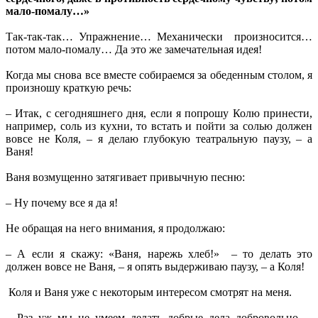
мало-помалу…»
Так-так-так… Упражнение… Механически произносится…
потом мало-помалу… Да это же замечательная идея!
Когда мы снова все вместе собираемся за обеденным столом, я
произношу краткую речь:
– Итак, с сегодняшнего дня, если я попрошу Колю принести,
например, соль из кухни, то встать и пойти за солью должен
вовсе не Коля, – я делаю глубокую театральную паузу, – а
Ваня!
Ваня возмущенно затягивает привычную песню:
– Ну почему все я да я!
Не обращая на него внимания, я продолжаю:
– А если я скажу: «Ваня, нарежь хлеб!» – то делать это
должен вовсе не Ваня, – я опять выдерживаю паузу, – а Коля!
Коля и Ваня уже с некоторым интересом смотрят на меня.
– Раз уж мы не умеем делать добрые дела добровольно, –