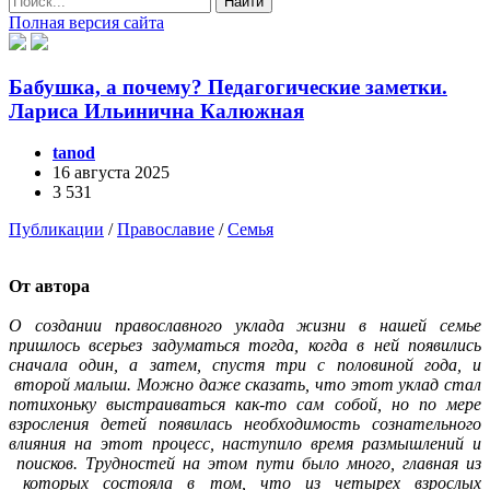
Найти
Полная версия сайта
Бабушка, а почему? Педагогические заметки.
Лариса Ильинична Калюжная
tanod
16 августа 2025
3 531
Публикации
/
Православие
/
Семья
От автора
О создании православного уклада жизни в нашей семье
пришлось всерьез задуматься тогда, когда в ней появились
сначала один, а затем, спустя три с половиной года, и
второй малыш. Можно даже сказать, что этот уклад стал
потихоньку выстраиваться как-то сам собой, но по мере
взросления детей появилась необходимость сознательного
влияния на этот процесс, наступило время размышлений и
поисков. Трудностей на этом пути было много, главная из
которых состояла в том, что из четырех взрослых