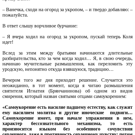
– Ванечка, сходи на огород за укропом, – и твердо добавляю: –
пожалуйста.
В ответ слышу ворчливое бурчание:
– Я вчера ходил на огород за укропом, пускай теперь Коля
идет!
Вслед за этим между братьями начинаются длительные
разбирательства, кто за чем когда ходил… Я, в свою очередь,
начинаю мучительные размышления, как переломить эту
уродскую, непонятно откуда взявшуюся, традицию…
Вечером того же дня приходит решение. Случается это
неожиданно, в тот момент, когда я читаю размышления
святителя Игнатия (Брянчанинова) об одном из видов
смирения, который назван святыми отцами самоукорением:
«Самоукорение есть насилие падшему естеству, как служит
ему насилием молитва и другие иноческие подвиги…
Самоукорение имеет, при начале упражнения в нем,
характер бессознательного механизма, то есть
произносится языком без особенного сочувствия
сердечного, даже в противность сердечному чувству; потом