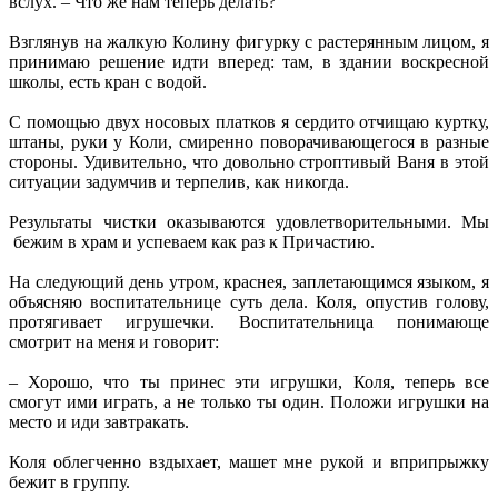
вслух. – Что же нам теперь делать?
Взглянув на жалкую Колину фигурку с растерянным лицом, я
принимаю решение идти вперед: там, в здании воскресной
школы, есть кран с водой.
С помощью двух носовых платков я сердито отчищаю куртку,
штаны, руки у Коли, смиренно поворачивающегося в разные
стороны. Удивительно, что довольно строптивый Ваня в этой
ситуации задумчив и терпелив, как никогда.
Результаты чистки оказываются удовлетворительными. Мы
бежим в храм и успеваем как раз к Причастию.
На следующий день утром, краснея, заплетающимся языком, я
объясняю воспитательнице суть дела. Коля, опустив голову,
протягивает игрушечки. Воспитательница понимающе
смотрит на меня и говорит:
– Хорошо, что ты принес эти игрушки, Коля, теперь все
смогут ими играть, а не только ты один. Положи игрушки на
место и иди завтракать.
Коля облегченно вздыхает, машет мне рукой и вприпрыжку
бежит в группу.