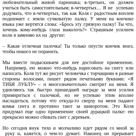
любознательный живой парнишка; в-третьих, он должен
учиться быть самостоятельным; в-четвертых… Я не успеваю
додумать, что в-четвертых, так как Коля с радостным воплем
поднимает с земли сучковатую палку. У меня на кончике
языка уже вертятся слова: «Брось эту грязную палку! Ты что,
хочешь кому-нибудь глаза выколоть?» Страшным усилием
воли я заменяю их на другие:
– Какая отличная палочка! Ты только опусти кончик вниз,
чтобы никого не поранить.
Мы вместе подыскиваем для нее достойное применение.
Например, ею можно что-нибудь нарисовать на снегу или
написать. Коля тут же рисует человечка с торчащими в разные
стороны волосами, пишет рядом печатными буквами: «Я
ТИБЯ ЛУБЛУ» – и многозначительно смотрит на меня. Я
удивляюсь так быстро пришедшей награде за мои усилия
примириться с палочкой, но не успеваю этим вполне
насладиться, потому что откуда-то сверху на меня падают
комья снега и противно тают за шиворотом. Это Коля
придумал еще одно применение своей дурацкой палке: ею
прекрасно можно сбивать снег с деревьев.
Но сегодня внук тихо и молчаливо идет рядом со мной за
руку и, кажется, о чем-то думает. Наконец он прерывает