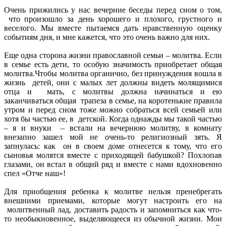
Очень прижились у нас вечерние беседы перед сном о том,
что произошло за день хорошего и плохого, грустного и
веселого. Мы вместе пытаемся дать нравственную оценку
событиям дня, и мне кажется, что это очень важно для них.
Еще одна сторона жизни православной семьи – молитва. Если
в семье есть дети, то особую значимость приобретает общая
молитва.Чтобы молитва органично, без принуждения вошла в
жизнь детей, они с малых лет должны видеть молящимися
отца и мать, с молитвы должна начинаться и ею
заканчиваться общая трапеза в семье, на коротенькие правила
утром и перед сном тоже можно собраться всей семьей или
хотя бы частью ее, в детской. Когда однажды мы такой частью
– я и внуки – встали на вечернюю молитву, в комнату
внезапно зашел мой не очень-то религиозный зять. Я
запнулась: как он в своем доме отнесется к тому, что его
сыновья молятся вместе с приходящей бабушкой? Похлопав
глазами, он встал в общий ряд и вместе с нами вдохновенно
спел «Отче наш»!
Для приобщения ребенка к молитве нельзя пренебрегать
внешними приемами, которые могут настроить его на
молитвенный лад, доставить радость и запомниться как что-
то необыкновенное, выделяющееся из обычной жизни. Мои