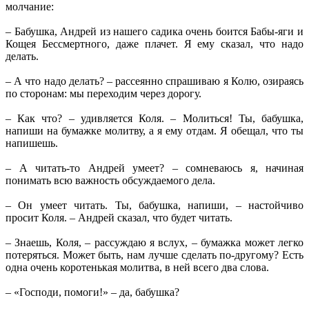
молчание:
– Бабушка, Андрей из нашего садика очень боится Бабы-яги и
Кощея Бессмертного, даже плачет. Я ему сказал, что надо
делать.
– А что надо делать? – рассеянно спрашиваю я Колю, озираясь
по сторонам: мы переходим через дорогу.
– Как что? – удивляется Коля. – Молиться! Ты, бабушка,
напиши на бумажке молитву, а я ему отдам. Я обещал, что ты
напишешь.
– А читать-то Андрей умеет? – сомневаюсь я, начиная
понимать всю важность обсуждаемого дела.
– Он умеет читать. Ты, бабушка, напиши, – настойчиво
просит Коля. – Андрей сказал, что будет читать.
– Знаешь, Коля, – рассуждаю я вслух, – бумажка может легко
потеряться. Может быть, нам лучше сделать по-другому? Есть
одна очень коротенькая молитва, в ней всего два слова.
– «Господи, помоги!» – да, бабушка?