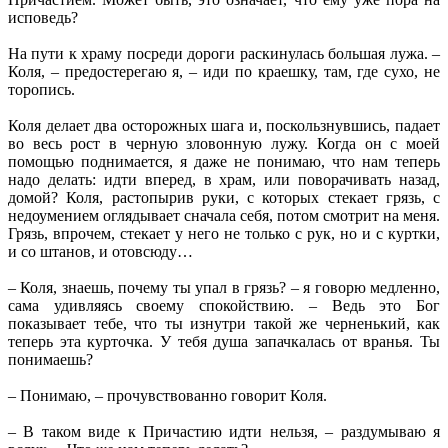
исповедь?
На пути к храму посреди дороги раскинулась большая лужа. –
Коля, – предостерегаю я, – иди по краешку, там, где сухо, не
торопись.
Коля делает два осторожных шага и, поскользнувшись, падает
во весь рост в черную зловонную лужу. Когда он с моей
помощью поднимается, я даже не понимаю, что нам теперь
надо делать: идти вперед, в храм, или поворачивать назад,
домой? Коля, растопырив руки, с которых стекает грязь, с
недоумением оглядывает сначала себя, потом смотрит на меня.
Грязь, впрочем, стекает у него не только с рук, но и с куртки,
и со штанов, и отовсюду…
– Коля, знаешь, почему ты упал в грязь? – я говорю медленно,
сама удивляясь своему спокойствию. – Ведь это Бог
показывает тебе, что ты изнутри такой же черненький, как
теперь эта курточка. У тебя душа запачкалась от вранья. Ты
понимаешь?
– Понимаю, – прочувствованно говорит Коля.
– В таком виде к Причастию идти нельзя, – раздумываю я