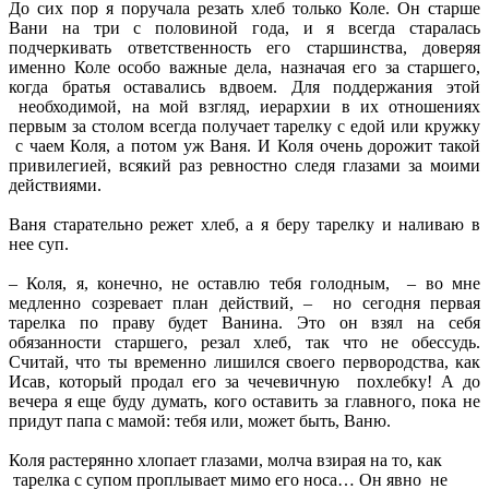
До сих пор я поручала резать хлеб только Коле. Он старше
Вани на три с половиной года, и я всегда старалась
подчеркивать ответственность его старшинства, доверяя
именно Коле особо важные дела, назначая его за старшего,
когда братья оставались вдвоем. Для поддержания этой
необходимой, на мой взгляд, иерархии в их отношениях
первым за столом всегда получает тарелку с едой или кружку
с чаем Коля, а потом уж Ваня. И Коля очень дорожит такой
привилегией, всякий раз ревностно следя глазами за моими
действиями.
Ваня старательно режет хлеб, а я беру тарелку и наливаю в
нее суп.
– Коля, я, конечно, не оставлю тебя голодным, – во мне
медленно созревает план действий, – но сегодня первая
тарелка по праву будет Ванина. Это он взял на себя
обязанности старшего, резал хлеб, так что не обессудь.
Считай, что ты временно лишился своего первородства, как
Исав, который продал его за чечевичную похлебку! А до
вечера я еще буду думать, кого оставить за главного, пока не
придут папа с мамой: тебя или, может быть, Ваню.
Коля растерянно хлопает глазами, молча взирая на то, как
тарелка с супом проплывает мимо его носа… Он явно не