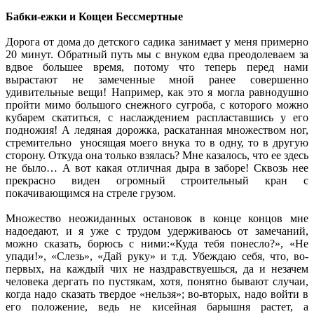
Бабки-ежки и Кощеи Бессмертные
Дорога от дома до детского садика занимает у меня примерно
20 минут. Обратный путь мы с внуком едва преодолеваем за
вдвое большее время, потому что теперь перед нами
вырастают не замеченные мной ранее совершенно
удивительные вещи! Например, как это я могла равнодушно
пройти мимо большого снежного сугроба, с которого можно
кубарем скатиться, с наслаждением распластавшись у его
подножия! А ледяная дорожка, раскатанная множеством ног,
стремительно уносящая моего внука то в одну, то в другую
сторону. Откуда она только взялась? Мне казалось, что ее здесь
не было… А вот какая отличная дыра в заборе! Сквозь нее
прекрасно виден огромный строительный кран с
покачивающимся на стреле грузом.
Множество неожиданных остановок в конце концов мне
надоедают, и я уже с трудом удерживаюсь от замечаний,
можно сказать, борюсь с ними:«Куда тебя понесло?», «Не
упади!», «Слезь», «Дай руку» и т.д. Убеждаю себя, что, во-
первых, на каждый чих не наздравствуешься, да и незачем
человека дергать по пустякам, хотя, понятно бывают случаи,
когда надо сказать твердое «нельзя»; во-вторых, надо войти в
его положение, ведь не кисейная барышня растет, а