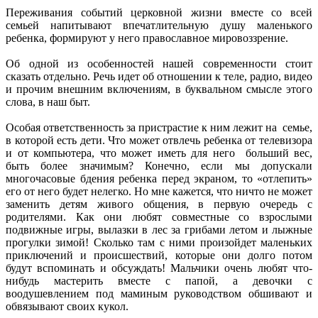
Переживания событий церковной жизни вместе со всей
семьей напитывают впечатлительную душу маленького
ребенка, формируют у него православное мировоззрение.
Об одной из особенностей нашей современности стоит
сказать отдельно. Речь идет об отношении к теле, радио, видео
и прочим внешним включениям, в буквальном смысле этого
слова, в наш быт.
Особая ответственность за пристрастие к ним лежит на семье,
в которой есть дети. Что может отвлечь ребенка от телевизора
и от компьютера, что может иметь для него больший вес,
быть более значимым? Конечно, если мы допускали
многочасовые бдения ребенка перед экраном, то «отлепить»
его от него будет нелегко. Но мне кажется, что ничто не может
заменить детям живого общения, в первую очередь с
родителями. Как они любят совместные со взрослыми
подвижные игры, вылазки в лес за грибами летом и лыжные
прогулки зимой! Сколько там с ними произойдет маленьких
приключений и происшествий, которые они долго потом
будут вспоминать и обсуждать! Мальчики очень любят что-
нибудь мастерить вместе с папой, а девочки с
воодушевлением под маминым руководством обшивают и
обвязывают своих кукол.