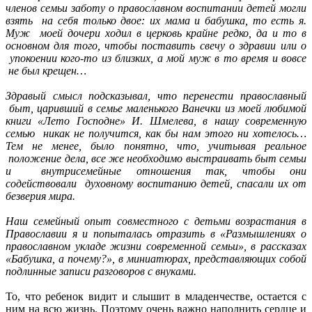
членов семьи заботу о православном воспитании детей могли
взять на себя только двое: их мама и бабушка, то есть я.
Муж моей дочери ходил в церковь крайне редко, да и то в
основном для того, чтобы поставить свечу о здравии или о
упокоении кого-то из близких, а мой муж в то время и вовсе
не был крещен…
Здравый смысл подсказывал, что перенести православный
быт, царивший в семье маленького Ванечки из моей любимой
книги «Лето Господне» И. Шмелева, в нашу современную
семью никак не получится, как бы нам этого ни хотелось…
Тем не менее, было понятно, что, учитывая реальное
положение дела, все же необходимо выстраивать быт семьи
и внутрисемейные отношения так, чтобы они
содействовали духовному воспитанию детей, спасали их от
безверия мира.
Наш семейный опыт совместного с детьми возрастания в
Православии я и попыталась отразить в «Размышлениях о
православном укладе жизни современной семьи», в рассказах
«Бабушка, а почему?», в миниатюрах, представляющих собой
подлинные записи разговоров с внуками.
То, что ребенок видит и слышит в младенчестве, остается с
ним на всю жизнь. Поэтому очень важно наполнить сердце и