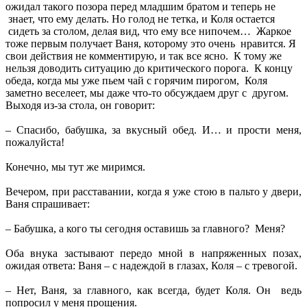
ожидал такого позора перед младшим братом и теперь не
знает, что ему делать. Но голод не тетка, и Коля остается
сидеть за столом, делая вид, что ему все нипочем… Жаркое
тоже первым получает Ваня, которому это очень нравится. Я
свои действия не комментирую, и так все ясно. К тому же
нельзя доводить ситуацию до критического порога. К концу
обеда, когда мы уже пьем чай с горячим пирогом, Коля
заметно веселеет, мы даже что-то обсуждаем друг с другом.
Выходя из-за стола, он говорит:
– Спасибо, бабушка, за вкусный обед. И… и прости меня,
пожалуйста!
Конечно, мы тут же миримся.
Вечером, при расставании, когда я уже стою в пальто у двери,
Ваня спрашивает:
– Бабушка, а кого ты сегодня оставишь за главного? Меня?
Оба внука застывают передо мной в напряженных позах,
ожидая ответа: Ваня – с надеждой в глазах, Коля – с тревогой.
– Нет, Ваня, за главного, как всегда, будет Коля. Он ведь
попросил у меня прощения.