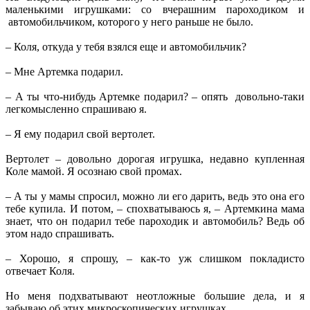
маленькими игрушками: со вчерашним пароходиком и
автомобильчиком, которого у него раньше не было.
– Коля, откуда у тебя взялся еще и автомобильчик?
– Мне Артемка подарил.
– А ты что-нибудь Артемке подарил? – опять довольно-таки
легкомысленно спрашиваю я.
– Я ему подарил свой вертолет.
Вертолет – довольно дорогая игрушка, недавно купленная
Коле мамой. Я осознаю свой промах.
– А ты у мамы спросил, можно ли его дарить, ведь это она его
тебе купила. И потом, – спохватываюсь я, – Артемкина мама
знает, что он подарил тебе пароходик и автомобиль? Ведь об
этом надо спрашивать.
– Хорошо, я спрошу, – как-то уж слишком покладисто
отвечает Коля.
Но меня подхватывают неотложные большие дела, и я
забываю об этих микроскопических игрушках.