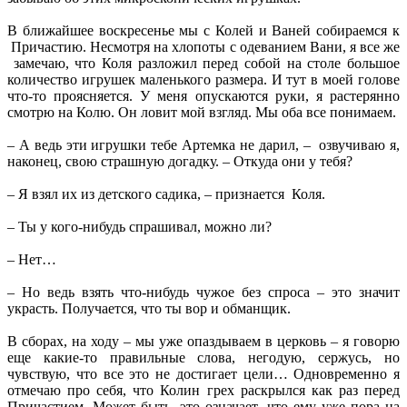
В ближайшее воскресенье мы с Колей и Ваней собираемся к
Причастию. Несмотря на хлопоты с одеванием Вани, я все же
замечаю, что Коля разложил перед собой на столе большое
количество игрушек маленького размера. И тут в моей голове
что-то проясняется. У меня опускаются руки, я растерянно
смотрю на Колю. Он ловит мой взгляд. Мы оба все понимаем.
– А ведь эти игрушки тебе Артемка не дарил, – озвучиваю я,
наконец, свою страшную догадку. – Откуда они у тебя?
– Я взял их из детского садика, – признается Коля.
– Ты у кого-нибудь спрашивал, можно ли?
– Нет…
– Но ведь взять что-нибудь чужое без спроса – это значит
украсть. Получается, что ты вор и обманщик.
В сборах, на ходу – мы уже опаздываем в церковь – я говорю
еще какие-то правильные слова, негодую, сержусь, но
чувствую, что все это не достигает цели… Одновременно я
отмечаю про себя, что Колин грех раскрылся как раз перед
Причастием. Может быть, это означает, что ему уже пора на