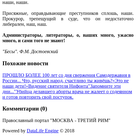
наши, наши.
Присяжные, оправдывающие преступников сплошь, наши.
Прокурор, трепещущий в суде, что он недостаточно
либерален, наш, наш.
Администраторы, литераторы, о, наших много, ужасно
много, и сами того не знают!
"Бесы". Ф.М. Достоевский
Похожие новости
ПРОШЛО БОЛЕЕ 100 лет со дня свержения Самодержавия в
России... Что, русский народ, счастливо ты живёшь?
«Это не
наши дети!»
Видение святителя Нифонта
"Запомните эти
дни..."
Убийца делавшего аборты врача не жалеет о содеянном
и готов повторить свой поступок.
Комментарии (0)
Православный портал "МОСКВА - ТРЕТИЙ РИМ"
Powered by
DataLife Engine
© 2018