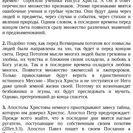
времен?" спросили ученики Иисуса Христа. А Он в ответ
перечислил множество признаков. Этими признаками явятся
ошибочные учения и грубые чувства. Они будут даны через
людей и предметы, через случаи и события, через стихии и
явления природы. Одним словом, в последние времена перед
концом света появится сразу множество различных знамений
и предзнаменований.
2.
Подобно тому, как перед Всемирным потопом все помыслы
людей были направлены на зло, так будет и перед концом
света. Перед Потопом мысли многих людей были греховны и
злобны, их чувства и ближним своим охладели, а любовь к
Богу угасла. Так и в последние времена охладится любовь
многих. Появится множество лжемессий и лжепророков.
Только православные будут верить в единственного
истинного Мессию - Иисуса Христа и не отступятся от Него
даже ценой земной жизни своей. Поэтому их возненавидят
безбожники и лгуны, их будут преследовать и мучить.
Однако, претерпевший до конца спасется.
3.
Апостолы Христовы немного приоткрывают завесу тайны,
которую им доверил Христос. Апостол Петр предупреждает:
Прежде всего знайте, что в последние дни явятся наглые
ругатели, поступающие по собственным своим похотям
(2Пет.3:3). Апостол Павел пишет в своем Послании к