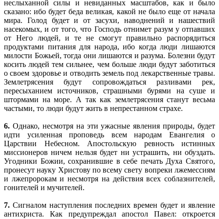
неслыханной силы и невиданных масштабов, как и было
сказано: ибо будет беда великая, какой не было еще от начала
мира. Голод будет и от засухи, наводнений и нашествий
насекомых, и от того, что Господь отнимет разум у отпавших
от Него людей, и те не смогут правильно распорядиться
продуктами питания для народа, ибо когда люди лишаются
милости Божьей, тогда они лишаются и разума. Болезни будут
косить людей тем сильнее, чем больше люди будут заботиться
о своем здоровье и отводить земель под лекарственные травы.
Землетрясения будут сопровождаться разливами рек,
пересыханием источников, страшными бурями на суше и
штормами на море. А так как землетрясения станут весьма
частыми, то люди будут жить в непрестанном страхе.
6.
Однако, несмотря на эти ужасные явления природы, будет
идти усиленная проповедь всем народам Евангелия о
Царствии Небесном. Апостольскую ревность истинных
миссионеров ничем нельзя будет ни устрашить, ни обуздать.
Угодники Божии, сохранившие в себе печать Духа Святого,
пронесут науку Христову по всему свету вопреки лжемессиям
и лжепророкам и несмотря на действия всех соблазнителей,
гонителей и мучителей.
7.
Сигналом наступления последних времен будет и явление
антихриста. Как предупреждал апостол Павел: откроется