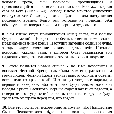
человек греха, сын погибели, противящийся и
превозносящийся выше всего, называемого Богом... выдавая
себя за Бога (2Фес.2:3-4). Господь Иисус Христос уничтожит
его духом уст Своих, однако он будет знаком наступления
последних времен. Благо тем, которые не позволят себя
обмануть и не поверят ложным и черным чудесам его.
8.
Чем ближе будет приближаться конец света, тем больше
будет знамений. Поведение небесных светил тоже станет
предзнаменованием конца. Наступит затмение солнца и луны,
звезды придут в смятение и станут падать с небес. Настанет
всеобщая ужасная тьма, в которой будет раздаваться вой
падающих звезд, заглушающий отчаянные крики людские.
9.
Затем появится новый сигнал - во тьме возгорится и
воссияет Честной Крест, знак Сына Божьего, распятого за
грехи людей. Честной Крест взойдет вместо солнца и осветит
вселенную из края в край. И заплачут тогда все народы, и
верные и неверные, ибо этот Знак будет знаком конечной
победы Христа Распятого. Верные будут плакать от радости, а
неверные - от угрызений совести, но и те, и другие будут
трепетать от страха перед тем, что грядет.
10.
Все это последует вскоре одно за другим, ибо Пришествие
Сына Человеческого будет как молния, пронзающая