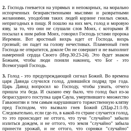
2.
Господь гневается на упрямых и непокорных, на морально
испорченных безнравственными мыслями и развратными
желаниями, уподобляя таких людей корзине гнилых смокв,
непригодных в пищу. Я пошлю на них меч, голод и моровую
язву, за то, что они не слушали слов Моих, с которыми Я
посылал к ним рабов Моих, говорил Господь устами пророка
Иеремии. Вот яростный вихрь идет от Господа, вихрь
грозный; он падет на голову нечестивых. Пламенный гнев
Господа не отвратится, доколе Он не совершит и не выполнит
намерений сердца Своего (Иер.30:23-24). Это будет знаком
Божьим, чтобы люди поняли наконец, что Бог - это
Всемогущий Господь.
3.
Голод - это предупреждающий сигнал Божий. Во времена
царя Давида случился голод, длившийся подряд три года.
Царь Давид вопросил ко Господу, чтобы узнать, отчего
пришла эта беда. И сказано ему было, что голод был из-за
безрассудного поступка царя Саула, умертвившего множество
Гаваонитян и тем самым нарушившего торжественную клятву
пред Господом, что вызвало гнев Божий (2Цар.21:1-9).
Следовательно, если где-то, в какой-то стране случается голод,
то это происходит не оттого, что тучи "случайно" забыли
излиться дождем, и не оттого, что земля "случайно" забыла
принести урожай, и не оттого, что сорняки "случайно"