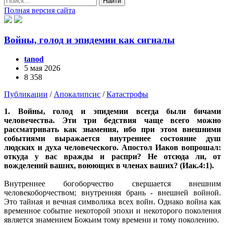
Найти
Полная версия сайта
Войны, голод и эпидемии как сигналы
tanod
5 мая 2026
8 358
Публикации
/
Апокалипсис
/
Катастрофы
1. Войны, голод и эпидемии всегда были бичами
человечества. Эти три бедствия чаще всего можно
рассматривать как знамения, ибо при этом внешними
событиями выражается внутреннее состояние душ
людских и духа человеческого. Апостол Иаков вопрошал:
откуда у вас вражды и распри? Не отсюда ли, от
вожделений ваших, воюющих в членах ваших? (Иак.4:1).
Внутреннее богоборчество свершается внешним
человекоборчеством; внутренняя брань - внешней войной.
Это тайная и вечная символика всех войн. Однако война как
временное событие некоторой эпохи и некоторого поколения
является знамением Божьим тому времени и тому поколению.