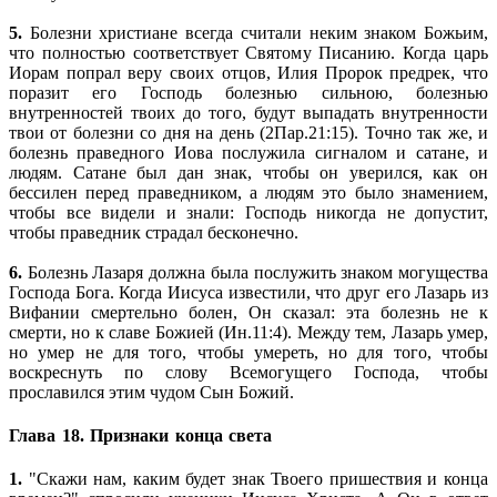
5.
Болезни христиане всегда считали неким знаком Божьим,
что полностью соответствует Святому Писанию. Когда царь
Иорам попрал веру своих отцов, Илия Пророк предрек, что
поразит его Господь болезнью сильною, болезнью
внутренностей твоих до того, будут выпадать внутренности
твои от болезни со дня на день (2Пар.21:15). Точно так же, и
болезнь праведного Иова послужила сигналом и сатане, и
людям. Сатане был дан знак, чтобы он уверился, как он
бессилен перед праведником, а людям это было знамением,
чтобы все видели и знали: Господь никогда не допустит,
чтобы праведник страдал бесконечно.
6.
Болезнь Лазаря должна была послужить знаком могущества
Господа Бога. Когда Иисуса известили, что друг его Лазарь из
Вифании смертельно болен, Он сказал: эта болезнь не к
смерти, но к славе Божией (Ин.11:4). Между тем, Лазарь умер,
но умер не для того, чтобы умереть, но для того, чтобы
воскреснуть по слову Всемогущего Господа, чтобы
прославился этим чудом Сын Божий.
Глава 18. Признаки конца света
1.
"Скажи нам, каким будет знак Твоего пришествия и конца