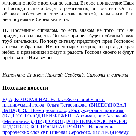
мгновенно небо с востока до запада. Второе пришествие Царя
и Господа нашего будет стремительно, и воссияет Он на
облаках небесных в силе и славе великой, невыразимый и
неописуемый в Своем величии.
11.
Последним сигналом, то есть знаком не того, что Он
придет, но знаком, что Он уже пришел, будет победный звук
труб ангельских. По тому сигналу предстанут пред Господом
ангелы, избранные Им от четырех ветров, от края до края
небес, и праведники войдут в радость Господа своего и будут
пребывать с Ним вечно.
Источник: Епископ Николай Сербский. Символы и сигналы
Похожие новости
ЕДА, КОТОРАЯ НАС ЕСТ... «Зеленый обман» и
планируемый голод. Ольга Четверикова. (ВИДЕО)
НОВАЯ
ЗАПАДНЯ... Всемирный голод. Рассуждения и прогнозы.
(ВИДЕО)
"ГОЛОД НЕИЗБЕЖЕН". Архимандрит Афанасий
(Митилинеос). (ВИДЕО)
КОГДА НЕ ПОМОГАЛО МАЛОЕ
БЕДСТВИЕ, БОГ ПОСЫЛАЛ ВОЙНУ... Исполнение
пророческих слов свт. Николая Сербского. (ВИДЕО)
Почему