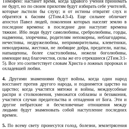
Тимофею: настанет время, когда здравого учения принимать
не будут, но по своим прихотям будут избирать себе учителей,
которые льстили бы слуху; и от истины отвратят слух и
обратятся к басням (2Тим.4:3-4). Еще сильнее обличает
апостол Павел людей, поколения которых населят землю в
последние времена: в последние дни наступят времена
тяжкие. Ибо люди будут самолюбивы, сребролюбивы, горды,
надменны, злоречивы, родителям непокорны, неблагодарны,
нечестивы, недружелюбны, непримирительны, клеветники,
невоздержны, жестоки, не любящие добра, предатели, наглы,
напыщенны, более сластолюбивы, нежели боголюбивы,
имеющие вид благочестия, силы же его отрекшиеся (2Тим.3:1-
5). Все это соответствует словам Христа о ложных пророках и
охладевшей любви.
4.
Другими знамениями будут войны, когда один народ
восстанет против другого народа, и поднимется царство на
царство; когда участятся мятежи и войны, междоусобные
распри и столкновения, умножатся соблазны и беззакония,
участятся случаи предательства и отпадения от Бога. Эти и
другие небратские и бесчеловечные отношения между
людьми будут знаменовать собой наступление последних
времен.
5.
По всему свету пронесутся голод, болезни, землетрясения