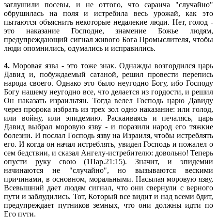
заглушили посевы, и не оттого, что саранча "случайно"
обрушилась на поля и истребила весь урожай, как это
пытаются объяснить некоторые недалекие люди. Нет, голод -
это наказание Господне, знамение Божье людям,
предупреждающий сигнал живого Бога Промыслителя, чтобы
люди опомнились, одумались и исправились.
4.
Моровая язва - это тоже знак. Однажды возгордился царь
Давид и, побуждаемый сатаной, решил провести перепись
народа своего. Однако это было неугодно Богу, ибо Господу
Богу нашему неугодно все, что делается из гордости, и решил
Он наказать израильтян. Тогда велел Господь царю Давиду
через пророка избрать из трех зол одно наказание: или голод,
или войну, или эпидемию. Раскаиваясь и печалясь, царь
Давид выбрал моровую язву - и поразили народ его тяжкие
болезни. И послал Господь язву на Израиля, чтобы истреблять
его. И когда он начал истреблять, увидел Господь и пожалел о
сем бедствии, и сказал Ангелу-истребителю: довольно! Теперь
опусти руку свою (1Пар.21:15). Значит, и эпидемии
начинаются не "случайно", но вызываются вескими
причинами, в основном, моральными. Насылая моровую язву,
Всевышний дает людям сигнал, что они свернули с верного
пути и заблудились. Тот, Который все видит и над всеми бдит,
предупреждает путников земных, что они должны идти по
Его пути.