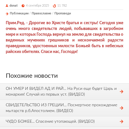
donat
4 сентября 2025
11 782
Публикации
/
Православие
/
Проповеди
Прим.Ред. - Дорогие во Христе братья и сестры! Сегодня уже
очень много свидетельств людей, побывавших в загробном
мире и которых Господь вернул на землю для свидетельства о
виденных мучениях грешников и нескончаемой радости
праведников, удостоенных милости Божьей быть в небесных
райских обителях. Спаси нас, Господи!
Похожие новости
ОН УМЕР И ВИДЕЛ АД И РАЙ... На Руси еще будет Царь и
монархия! Случай из первых уст. (ВИДЕО)
СВИДЕТЕЛЬСТВО ИЗ ГРЕЦИИ... Посмертное прохождение
мытарств р.б.Апостолием. (ВИДЕО)
ЧУДО БОЖЕЕ... Спасение утопающей. (ВИДЕО)