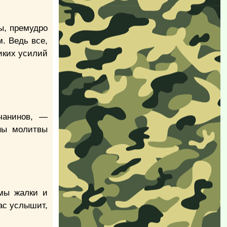
бы, премудро
. Ведь все,
ликих усилий
чанинов, —
ны молитвы
 мы жалки и
нас услышит,