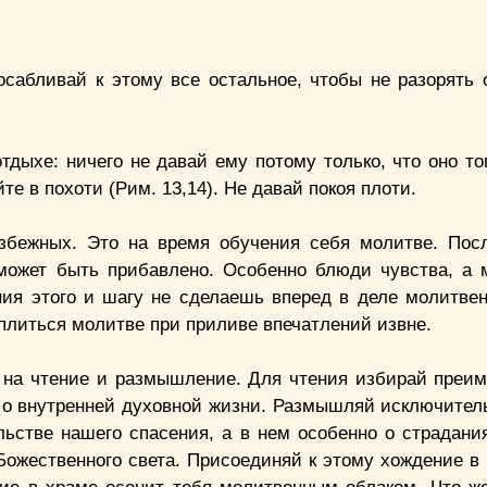
сабливай к этому все остальное, чтобы не разорять 
отдыхе: ничего не давай ему потому только, что оно тог
те в похоти (Рим. 13,14). Не давай покоя плоти.
збежных. Это на время обучения себя молитве. Пос
е может быть прибавлено. Особенно блюди чувства, а
ния этого и шагу не сделаешь вперед в деле молитвен
теплиться молитве при приливе впечатлений извне.
й на чтение и размышление. Для чтения избирай преи
е о внутренней духовной жизни. Размышляй исключитель
ьстве нашего спасения, а в нем особенно о страдани
Божественного света. Присоединяй к этому хождение в 