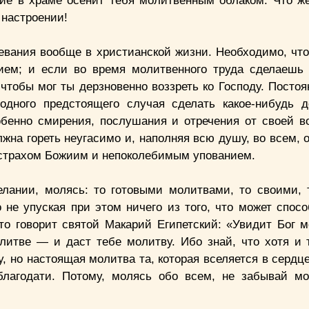
вие в храме осенит тебя молитвенным облаком. Что ж
 настроении!
спевания вообще в христианской жизни. Необходимо, чт
нием; и если во время молитвенного труда сделаешь 
тобы мог ты дерзновенно воззреть ко Господу. Постоя
одного предстоящего случая сделать какое-нибудь 
обенно смирения, послушания и отречения от своей в
жна гореть неугасимо и, наполняя всю душу, во всем, 
 страхом Божиим и непоколебимым упованием.
елании, молясь: то готовыми молитвами, то своими, 
 не упуская при этом ничего из того, что может спосо
то говорит святой Макарий Египетский: «Увидит Бог 
литве — и даст тебе молитву. Ибо знай, что хотя и 
 но настоящая молитва та, которая вселяется в сердце
благодати. Потому, молясь обо всем, не забывай м