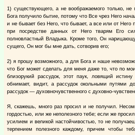
1) существующего, а не воображаемого только, не 
Бога получило бытие, потому что Все чрез Него начало
и не бывает без Него, что бывает, а все или от Нег
при посредстве данных от Него тварям Его с
полновластный Владыка. Кроме того, Он нарицающу 
сущего, Он мог бы мне дать, сотворив его;
2) я прошу возможного, а для Бога и наше невозмож
что Бог может сделать для меня даже то, что по м
близорукий рассудок, этот паук, ловящий истину
обнимает, видит, а рассудок окольными путями д
рассудок — духовночувственного с духовно-чувствен
Я, скажешь, много раз просил и не получил. Несом
гордостью, или же неполезного тебе; если же просил
усилием и великой настойчивостью, то не получаеш
терпением полезного каждому, причем чтобы те