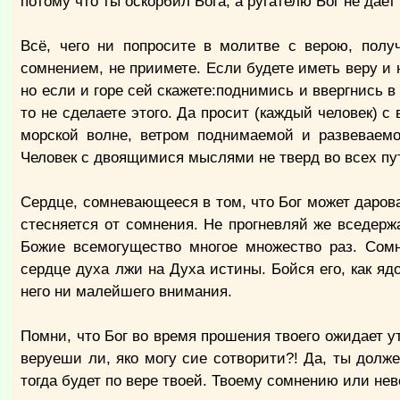
потому что ты оскорбил Бога, а ругателю Бог не дает
Всё, чего ни попросите в молитве с верою, полу
сомнением, не приимете. Если будете иметь веру и н
но если и горе сей скажете:поднимись и ввергнись в
то не сделаете этого. Да просит (каждый человек) 
морской волне, ветром поднимаемой и развеваемо
Человек с двоящимися мыслями не тверд во всех пут
Сердце, сомневающееся в том, что Бог может дарова
стесняется от сомнения. Не прогневляй же вседерж
Божие всемогущество многое множество раз. Сомн
сердце духа лжи на Духа истины. Бойся его, как ядо
него ни малейшего внимания.
Помни, что Бог во время прошения твоего ожидает у
веруеши ли, яко могу сие сотворити?! Да, ты должен
тогда будет по вере твоей. Твоему сомнению или не