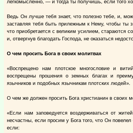
легкомысленно, — и тогда ты получишь, если того хо
Ведь Он лучше тебя знает, что полезно тебе, и, мо
заставляя тебя быть прилежным к Нему, чтобы ты зн
что приобретается с великим усилием, стараются со
и, отвергнув благодать Господа, не оказаться недос
О чем просить Бога в своих молитвах
«Воспрещено нам плотское многословие и вити
воспрещены прошения о земных благах и преиму
язычников и подобных язычникам плотских людей».
О чем же должен просить Бога христианин в своих 
«Если нам заповедуется воздерживаться от житей
несчастны, если просим у Бога того, что Он повелел
если: