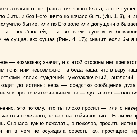
мечтательного, не фантастического блага, а все суще
 быть, и без Него ничто не начало быть (Ин. 1, 3), и, з
о получило бытие, или по Его воле или допущению бывае
ил и способностей,— и во всем сущем и бывающ
не сущая, яко сущая (Рим. 4, 17); значит, если бы я 
ное — возможно; значит, и с этой стороны нет препятс
оим понятиям невозможно. Та беда наша, что в веру на
 сетками своих суждений, умозаключений, аналогий.
оходит до истины; вера — средство сообщения духа
ным и просто материальным; та — дух, а этот — плоть»
ненно, это потому, что ты плохо просил — или с неве
 часто и полезного, то не с настойчивостью... Если же 
ь. Сначала нужно пожелать, а пожелав, просить истинн
бя ни в чем не осуждала совесть как просящего не