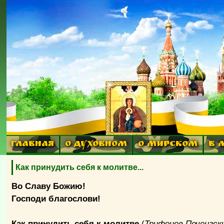
ГЛАВНАЯ
О ДУХОВНОМ
О МИРСКОМ
В 
Как принудить себя к молитве...
Во Славу Божию!
Господи благослови!
Как принудить себя к молитве
(
Трифонов Печенгск