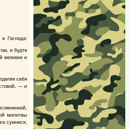
 в Господа:
том, и будте
й великие и
отделяя себя
стовой, — и
есомненной,
мой молитвы
ога сумняся,