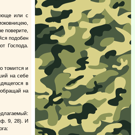
рующе или с
смоковницею,
не поверите,
йся подобен
от Господа.
о томится и
ший на себе
здящегося в
е обращай на
редлагаемый:
ф. 9, 28). И
ога: