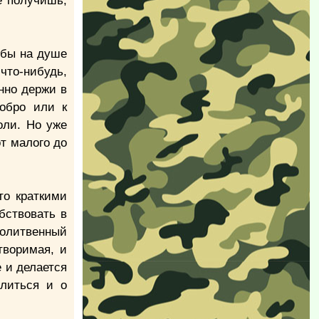
е получишь,
обы на душе
что-нибудь,
нно держи в
добро или к
оли. Но уже
от малого до
то краткими
бствовать в
молитвенный
творимая, и
 и делается
олиться и о