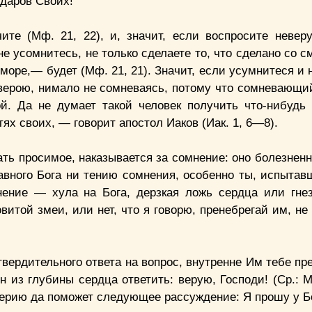
 даров Своих!
чите (Мф. 21, 22), и, значит, если воспросите неве
е усомнитесь, не только сделаете то, что сделано со 
 море,— будет (Мф. 21, 21). Значит, если усумнитеся и 
с верою, нимало не сомневаясь, потому что сомневающи
й. Да не думает такой человек получить что-нибудь 
ях своих, — говорит апостол Иаков (Иак. 1, 6—8).
ть просимое, наказывается за сомнение: оно болезненн
авного Бога ни тению сомнения, особенно ты, испытав
ение — хула на Бога, дерзкая ложь сердца или гне
витой змеи, или нет, что я говорю, пренебрегай им, н
твердительного ответа на вопрос, внутренне Им тебе п
 из глубины сердца ответить: верую, Господи! (Ср.: М
верию да поможет следующее рассуждение: Я прошу у Б