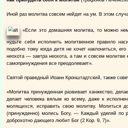
Иной раз молитва совсем нейдет на ум. В этом случ
«Если это домашняя молитва, то можно немно
нудьте себя исполнить молитвенное правило насил
подобно тому когда дитя не хочет наклониться, его 
неохота — завтра неохота, а там и совсем молитве к
самопринуждения все преодолевает».
Святой праведный Иоанн Кронштадтский, также совет
«Молитва принужденная развивает ханжество, дела
делает человека вялым ко всему, даже к исполне
молящихся, исправить свою молитву. Молиться до
(принужденно) молись Богу, — Каждый уделяй по 
доброхотно дающего любит Бог (2 Кор. 9, 7)».