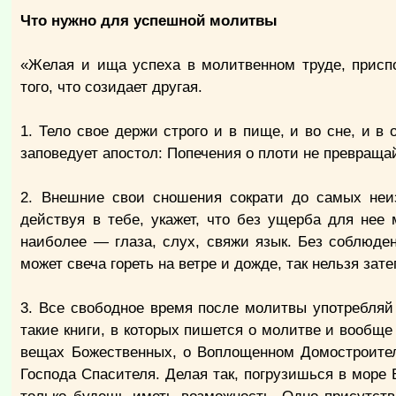
Что нужно для успешной молитвы
«Желая и ища успеха в молитвенном труде, приспо
того, что созидает другая.
1. Тело свое держи строго и в пище, и во сне, и в 
заповедует апостол: Попечения о плоти не превращай
2. Внешние свои сношения сократи до самых неи
действуя в тебе, укажет, что без ущерба для не
наиболее — глаза, слух, свяжи язык. Без соблюде
может свеча гореть на ветре и дожде, так нельзя за
3. Все свободное время после молитвы употребля
такие книги, в которых пишется о молитве и вообщ
вещах Божественных, о Воплощенном Домостроител
Господа Спасителя. Делая так, погрузишься в море 