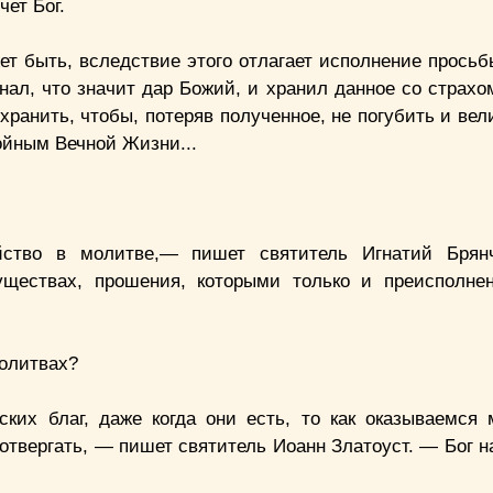
чет Бог.
жет быть, вследствие этого отлагает исполнение прось
ал, что значит дар Божий, и хранил данное со страхом
хранить, чтобы, потеряв полученное, не погубить и ве
тойным Вечной Жизни...
йство в молитве,— пишет святитель Игнатий Брян
ществах, прошения, которыми только и преисполне
молитвах?
ских благ, даже когда они есть, то как оказываемся
 отвергать, — пишет святитель Иоанн Златоуст. — Бог 