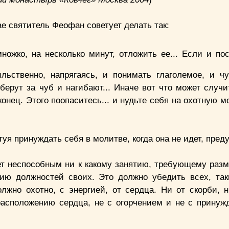
ае святитель Феофан советует делать так:
жко, на несколько минут, отложить ее... Если и посл
ьственно, напрягаясь, и понимать глаголемое, и чув
берут за чуб и нагибают... Иначе вот что может случи
онец. Этого поопаситесь... и нудьте себя на охотную м
уя принуждать себя в молитве, когда она не идет, пред
ет неспособным ни к какому занятию, требующему раз
нию должностей своих. Это должно убедить всех, та
лжно охотно, с энергией, от сердца. Ни от скорби, 
расположению сердца, не с огорчением и не с принуж