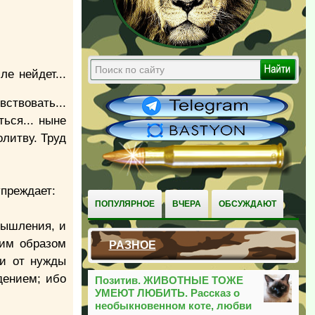
е нейдет...
ствовать...
ться... ныне
олитву. Труд
упреждает:
ПОПУЛЯРНОЕ
ВЧЕРА
ОБСУЖДАЮТ
мышления, и
ким образом
РАЗНОЕ
ни от нужды
дением; ибо
Позитив. ЖИВОТНЫЕ ТОЖЕ
УМЕЮТ ЛЮБИТЬ. Рассказ о
необыкновенном коте, любви