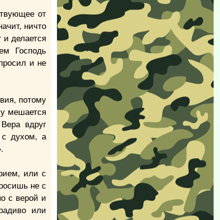
ствующее от
начит, ничто
т и делается
ем Господь
просил и не
твия, потому
шу мешается
 Вера вдруг
 с духом, а
.
рием, или с
просишь не с
о с верой и
радиво или