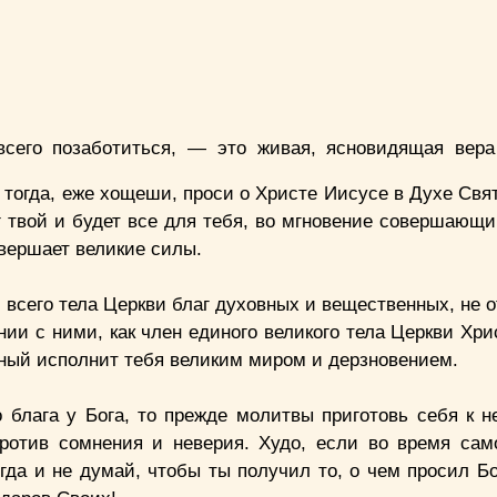
сего позаботиться, — это живая, ясновидящая вера
 тогда, еже хощеши, проси о Христе Иисусе в Духе Свя
г твой и будет все для тебя, во мгновение совершающи
овершает великие силы.
я всего тела Церкви благ духовных и вещественных, не 
ии с ними, как член единого великого тела Церкви Хри
сный исполнит тебя великим миром и дерзновением.
 блага у Бога, то прежде молитвы приготовь себя к н
против сомнения и неверия. Худо, если во время са
огда и не думай, чтобы ты получил то, о чем просил Б