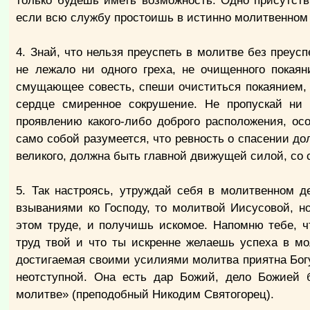
только будешь иметь возможность. Одно присутст
если всю службу простоишь в истинно молитвенном
4. Знай, что нельзя преуспеть в молитве без преу
не лежало ни одного греха, не очищенного покая
смущающее совесть, спеши очиститься покаянием, ч
сердце смиренное сокрушение. Не пропускай ни 
проявлению какого-либо доброго расположения, ос
само собой разумеется, что ревность о спасении дол
великого, должна быть главной движущей силой, со
5. Так настроясь, утруждай себя в молитвенном д
взываниями ко Господу, то молитвой Иисусовой, но
этом труде, и получишь искомое. Напомню тебе, ч
труд твой и что ты искренне желаешь успеха в мо
достигаемая своими усилиями молитва приятна Богу,
неотступной. Она есть дар Божий, дело Божией 
молитве» (преподобный Никодим Святогорец).