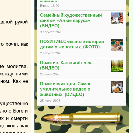
и жизни
Вчера, 16:20
Семейный художественный
фильм «Алые паруса»
одной рукой
(ВИДЕО)
3 августа 2026
ПОЗИТИВ.Смешные истории
о хочет, как
детям о животных. (ФОТО)
2 августа 2026
Позитив. Как живёт лес...
ле молитва,
(ВИДЕО)
 между ними
27 июля 2026
ном. Как не
Позитивчик дня. Самое
умилительное видео о
животных. (ВИДЕО)
25 июля 2026
мущественно
но о Боге и
ях и смерти
церковь, как