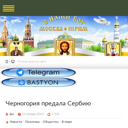
Полная версия сайта
Черногория предала Сербию
dar
16 января 2010
9 501
Новости
/
Политика
/
Общество
/
В мире