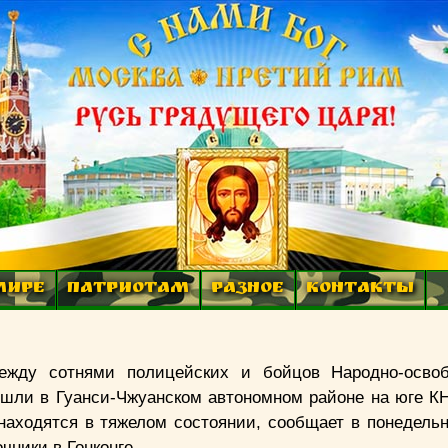
МИРЕ
ПАТРИОТАМ
РАЗНОЕ
КОНТАКТЫ
ежду сотнями полицейских и бойцов Народно-освоб
ошли в Гуанси-Чжуанском автономном районе на юге К
находятся в тяжелом состоянии, сообщает в понедельн
чники в Гонконге.