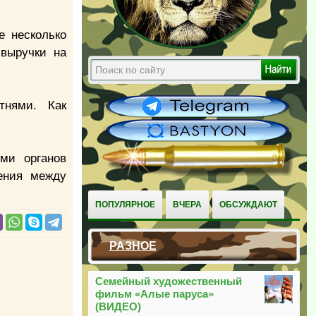
е несколько
выручки на
тнями. Как
ями органов
вения между
ПОПУЛЯРНОЕ
ВЧЕРА
ОБСУЖДАЮТ
РАЗНОЕ
Семейный художественный
фильм «Алые паруса»
(ВИДЕО)