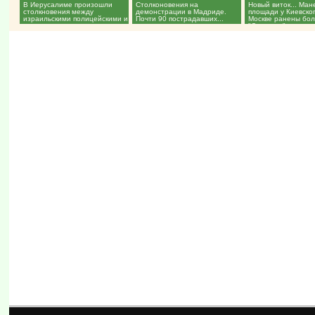
В Иерусалиме произошли
Столконовения на
Новый виток... Ма
столкновения между
демонстрации в Мадриде.
площади у Киевског
израильскими полицейскими и
Почти 90 пострадавших...
Москве ранены бо
мусульманами...
"Спартака"...