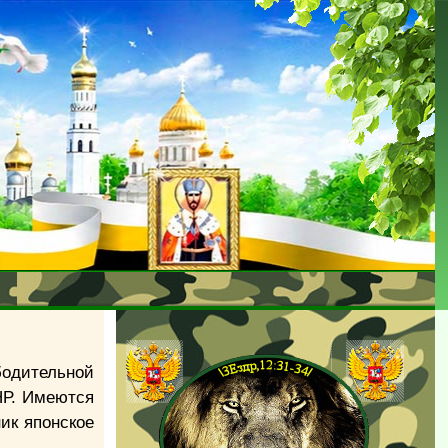
одительной
НР. Имеются
ик японское