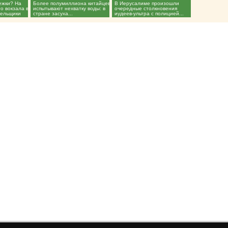
нежки? На
Более полумиллиона китайцев
В Иерусалиме произошли
о вокзала в
испытывают нехватку воды: в
очередные столкновения
лельщики
стране засуха...
иудеев-ультра с полицией...