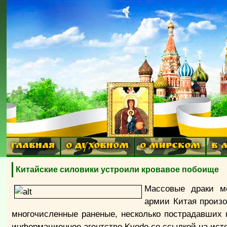
ГЛАВНАЯ
О ДУХОВНОМ
О МИРСКОМ
В 
Китайские силовики устроили кровавое побоище
Массовые драки м
армии Китая произ
многочисленные раненые, несколько пострадавших 
информационное агентство Kyodo со ссылкой на исто